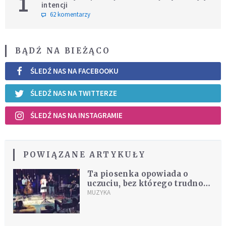
1
intencji
62 komentarzy
BĄDŹ NA BIEŻĄCO
ŚLEDŹ NAS NA FACEBOOKU
ŚLEDŹ NAS NA TWITTERZE
ŚLEDŹ NAS NA INSTAGRAMIE
POWIĄZANE ARTYKUŁY
Ta piosenka opowiada o
uczuciu, bez którego trudno
żyć [PREMIERA]
MUZYKA