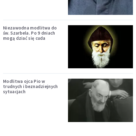
Niezawodna modlitwa do
św. Szarbela. Po 9 dniach
mogą dziać się cuda
Modlitwa ojca Pio w
trudnych i beznadziejnych
sytuacjach