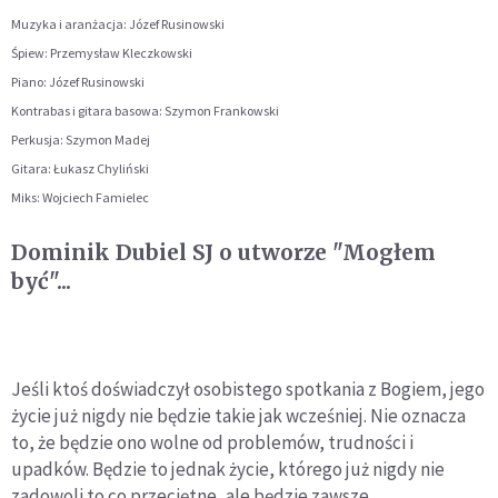
Muzyka i aranżacja: Józef Rusinowski
Śpiew: Przemysław Kleczkowski
Piano: Józef Rusinowski
Kontrabas i gitara basowa: Szymon Frankowski
Perkusja: Szymon Madej
Gitara: Łukasz Chyliński
Miks: Wojciech Famielec
Dominik Dubiel SJ o utworze "Mogłem
być"...
Jeśli ktoś doświadczył osobistego spotkania z Bogiem, jego
życie już nigdy nie będzie takie jak wcześniej. Nie oznacza
to, że będzie ono wolne od problemów, trudności i
upadków. Będzie to jednak życie, którego już nigdy nie
zadowoli to co przeciętne, ale będzie zawsze