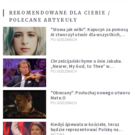
REKOMENDOWANE DLA CIEBIE /
POLECANE ARTYKUŁY
"Słowa jak wilki". Kapucyn za pomocą
AI stworzył utwór dla wszystkich,
którzy doświadczają hejtu
PO GODZINACH
Chrześcijański hymn o śnie Jakuba.
„Nearer, My God, to Thee” w
wykonaniu André Rieu [WIDEO]
PO GODZINACH
"Obiecany". Posłuchaj nowego utworu
Mate.O
PO GODZINACH
Kiedyś śpiewała w kościele, teraz
będzie reprezentować Polskę na
Eurowizji. Zobaczcie jej występ
MUZYKA