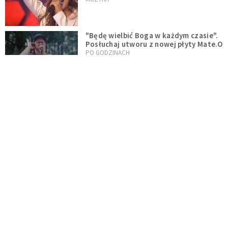
"Będę wielbić Boga w każdym czasie".
Posłuchaj utworu z nowej płyty Mate.O
PO GODZINACH
"Brzmi jak hymn satanistyczny".
Kontrowersyjne wykonanie psalmu
podczas mszy w Kolonii rozsierdziło
KOŚCIÓŁ
internautów
Zobacz drugi występ "przebojowej"
siostry Cristiny
MUZYKA