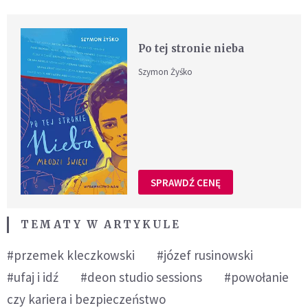
Po tej stronie nieba
Szymon Żyśko
SPRAWDŹ CENĘ
TEMATY W ARTYKULE
#przemek kleczkowski
#józef rusinowski
#ufaj i idź
#deon studio sessions
#powołanie
czy kariera i bezpieczeństwo