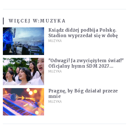
WIĘCEJ W:
MUZYKA
Ksiądz didżej podbija Polskę.
Stadion wyprzedał się w dobę
MUZYKA
"Odwagi! Ja zwyciężyłem świat!"
Oficjalny hymn ŚDM 2027
zaprezentowany
MUZYKA
Pragnę, by Bóg działał przeze
mnie
MUZYKA