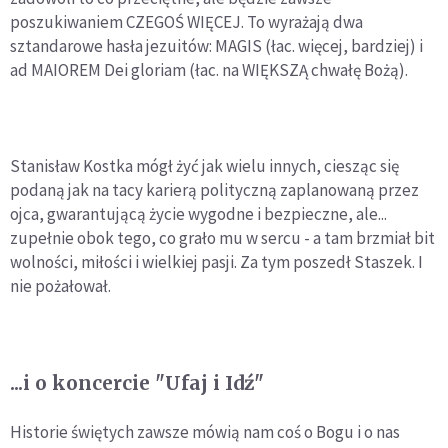
poszukiwaniem CZEGOŚ WIĘCEJ. To wyrażają dwa
sztandarowe hasła jezuitów: MAGIS (łac. więcej, bardziej) i
ad MAIOREM Dei gloriam (łac. na WIĘKSZĄ chwałę Bożą).
Stanisław Kostka mógł żyć jak wielu innych, ciesząc się
podaną jak na tacy karierą polityczną zaplanowaną przez
ojca, gwarantującą życie wygodne i bezpieczne, ale...
zupełnie obok tego, co grało mu w sercu - a tam brzmiał bit
wolności, miłości i wielkiej pasji. Za tym poszedł Staszek. I
nie pożałował.
...i o koncercie "Ufaj i Idź"
Historie świętych zawsze mówią nam coś o Bogu i o nas