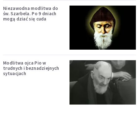
Niezawodna modlitwa do
św. Szarbela. Po 9 dniach
mogą dziać się cuda
Modlitwa ojca Pio w
trudnych i beznadziejnych
sytuacjach