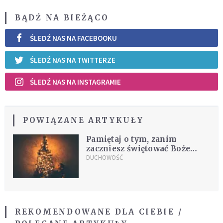
BĄDŹ NA BIEŻĄCO
ŚLEDŹ NAS NA FACEBOOKU
ŚLEDŹ NAS NA TWITTERZE
ŚLEDŹ NAS NA INSTAGRAMIE
POWIĄZANE ARTYKUŁY
Pamiętaj o tym, zanim
zaczniesz świętować Boże
Narodzenie
DUCHOWOŚĆ
REKOMENDOWANE DLA CIEBIE /