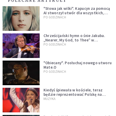
POLECANE ARTYKUŁY
"Słowa jak wilki". Kapucyn za pomocą
AI stworzył utwór dla wszystkich,
którzy doświadczają hejtu
PO GODZINACH
Chrześcijański hymn o śnie Jakuba.
„Nearer, My God, to Thee” w
wykonaniu André Rieu [WIDEO]
PO GODZINACH
"Obiecany". Posłuchaj nowego utworu
Mate.O
PO GODZINACH
Kiedyś śpiewała w kościele, teraz
będzie reprezentować Polskę na
Eurowizji. Zobaczcie jej występ
MUZYKA