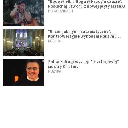
"Będę wielbić Boga w każdym czasie".
Posłuchaj utworu z nowej płyty Mate.O
PO GODZINACH
"Brzmi jak hymn satanistyczny".
Kontrowersyjne wykonanie psalmu
podczas mszy w Kolonii rozsierdziło
KOŚCIÓŁ
internautów
Zobacz drugi występ "przebojowej"
siostry Cristiny
MUZYKA