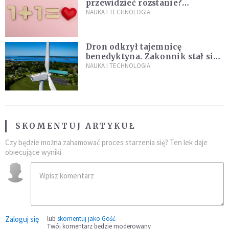
przewidzieć rozstanie?
Naukowcy stworzyli model
NAUKA I TECHNOLOGIA
miłości
Dron odkrył tajemnicę
benedyktyna. Zakonnik stał się
sławny
NAUKA I TECHNOLOGIA
SKOMENTUJ ARTYKUŁ
Czy będzie można zahamować proces starzenia się? Ten lek daje
obiecujące wyniki
Zaloguj się
lub
skomentuj jako Gość
Twój komentarz będzie moderowany