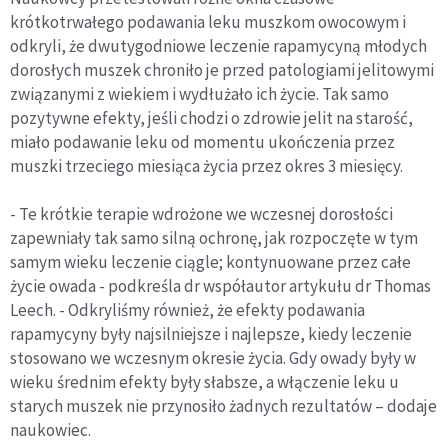
krótkotrwałego podawania leku muszkom owocowym i
odkryli, że dwutygodniowe leczenie rapamycyną młodych
dorosłych muszek chroniło je przed patologiami jelitowymi
związanymi z wiekiem i wydłużało ich życie. Tak samo
pozytywne efekty, jeśli chodzi o zdrowie jelit na starość,
miało podawanie leku od momentu ukończenia przez
muszki trzeciego miesiąca życia przez okres 3 miesięcy.
- Te krótkie terapie wdrożone we wczesnej dorosłości
zapewniały tak samo silną ochronę, jak rozpoczęte w tym
samym wieku leczenie ciągle; kontynuowane przez całe
życie owada - podkreśla dr współautor artykułu dr Thomas
Leech. - Odkryliśmy również, że efekty podawania
rapamycyny były najsilniejsze i najlepsze, kiedy leczenie
stosowano we wczesnym okresie życia. Gdy owady były w
wieku średnim efekty były słabsze, a włączenie leku u
starych muszek nie przynosiło żadnych rezultatów – dodaje
naukowiec.