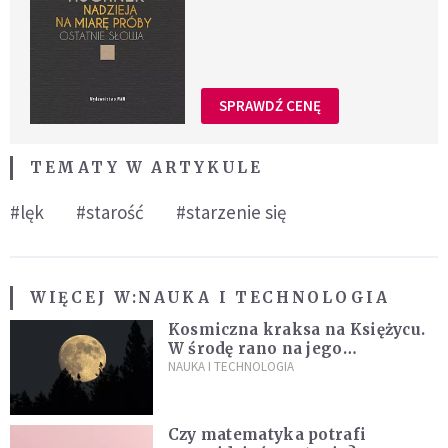
SPRAWDŹ CENĘ
TEMATY W ARTYKULE
#lęk
#starość
#starzenie się
WIĘCEJ W:
NAUKA I TECHNOLOGIA
Kosmiczna kraksa na Księżycu.
W środę rano na jego
powierzchni dojdzie do
NAUKA I TECHNOLOGIA
niezwykłego zdarzenia
Czy matematyka potrafi