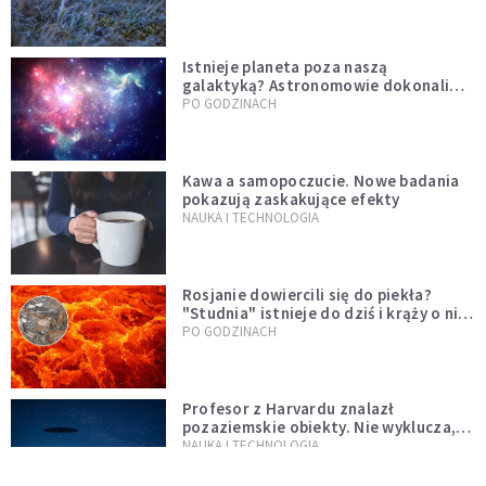
Istnieje planeta poza naszą
galaktyką? Astronomowie dokonali
niezwykłego odkrycia
PO GODZINACH
Kawa a samopoczucie. Nowe badania
pokazują zaskakujące efekty
NAUKA I TECHNOLOGIA
Rosjanie dowiercili się do piekła?
"Studnia" istnieje do dziś i krąży o niej
legenda, w której jest ziarno prawdy
PO GODZINACH
Profesor z Harvardu znalazł
pozaziemskie obiekty. Nie wyklucza,
że "to technologia obcych"
NAUKA I TECHNOLOGIA