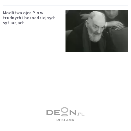
Modlitwa ojca Pio w
trudnych i beznadziejnych
sytuacjach