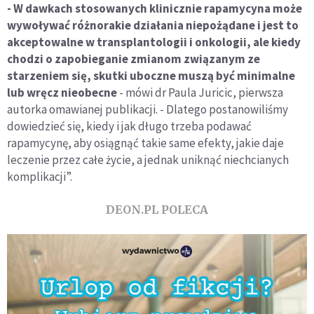
- W dawkach stosowanych klinicznie rapamycyna może
wywoływać różnorakie działania niepożądane i jest to
akceptowalne w transplantologii i onkologii, ale kiedy
chodzi o zapobieganie zmianom związanym ze
starzeniem się, skutki uboczne muszą być minimalne
lub wręcz nieobecne
- mówi dr Paula Juricic, pierwsza
autorka omawianej publikacji. - Dlatego postanowiliśmy
dowiedzieć się, kiedy i jak długo trzeba podawać
rapamycynę, aby osiągnąć takie same efekty, jakie daje
leczenie przez całe życie, a jednak uniknąć niechcianych
komplikacji”.
DEON.PL POLECA