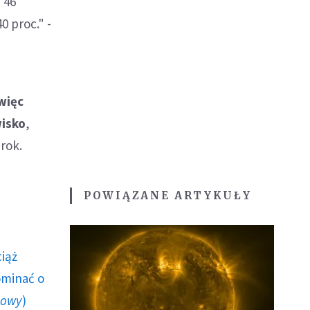
 46
0 proc." -
więc
wisko
,
rok.
POWIĄZANE ARTYKUŁY
ciąż
ominać o
howy
)