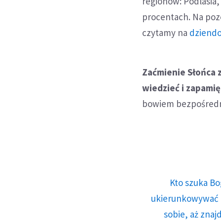
regionów: Podlasia,
procentach. Na pozo
czytamy na
dziendo
Zaćmienie Słońca 
wiedzieć i zapamię
bowiem bezpośredni
Kto szuka Bo
ukierunkowywać n
sobie, aż znaj