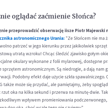
znie oglądać zaćmienie Słońca?
znie przeprowadzić obserwację iisze Piotr Majewski 
znika astronomicznego Urania:
"Ze Słońcem nie ma ż
 wolno patrzeć w jego kierunku przez jakikolwiek sprzę
astową utratą wzroku! Chcąc śledzić zjawisko gołym ok
ecjalne okulary wykonane z folii mylarowej, dostępne p
e sprzętem astronomicznym. Są niedrogie, a dają nam 
wacji. Podobny efekt daje użycie szkła spawalniczego.
TG także może się przydać, ale pamiętajmy, żeby spoglą
 rzut oka na kilka sekund i przerwa na minutę-dwie. Ta
 szkodliwym wpływem promieniowania podczerwonego, 
wa dno oka, choć wcale tego nie czujemy".