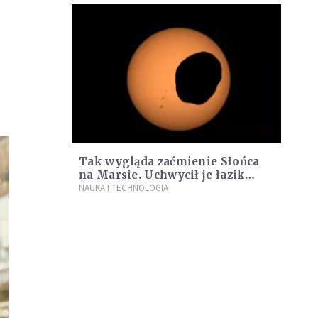
Tak wygląda zaćmienie Słońca
na Marsie. Uchwycił je łazik
Perseverance
NAUKA I TECHNOLOGIA