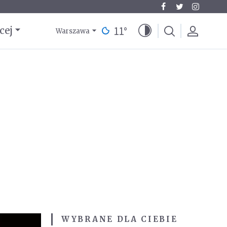
11
°
cej
Warszawa
WYBRANE DLA CIEBIE