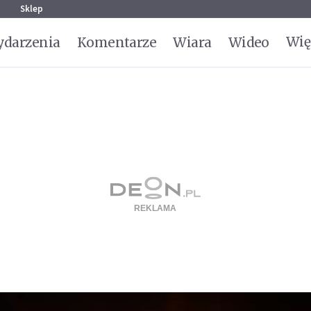
g
Sklep
Wię
darzenia
Komentarze
Wiara
Wideo