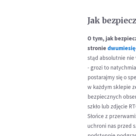
Jak bezpiec
O tym, jak bezpiec
stronie
dwumiesięc
stąd absolutnie nie
- grozi to natychmi
postarajmy się o sp
w każdym sklepie z
bezpiecznych obser
szkło lub zdjęcie R
Słońce z przerwami:
uchroni nas przed
podstępnie podgrze