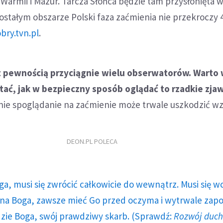
 Warmii i Mazur. Tarcza Słońca będzie tam przysłonięta w
stałym obszarze Polski faza zaćmienia nie przekroczy 4
bry.tvn.pl
.
z pewnością przyciągnie wielu obserwatorów. Warto 
tać, jak w bezpieczny sposób oglądać to rzadkie zja
e spoglądanie na zaćmienie może trwale uszkodzić wz
DEON.PL POLECA
ga, musi się zwrócić całkowicie do wewnątrz. Musi się w
a Boga, zawsze mieć Go przed oczyma i wytrwale zap
dzie Boga, swój prawdziwy skarb. (Sprawdź:
Rozwój duc