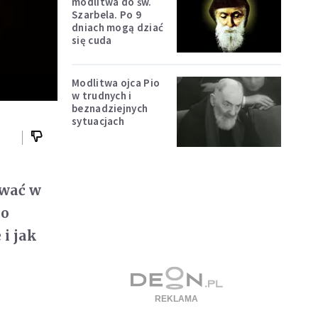
modlitwa do św.
Szarbela. Po 9
dniach mogą dziać
się cuda
Modlitwa ojca Pio
w trudnych i
beznadziejnych
sytuacjach
ować w
go
 i jak