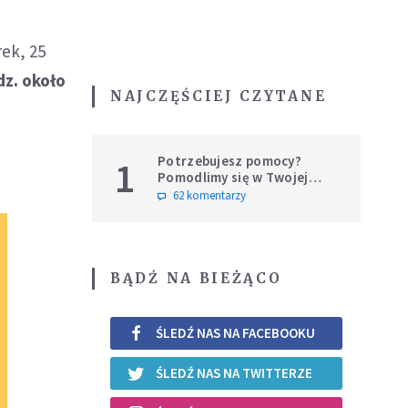
ek, 25
dz. około
NAJCZĘŚCIEJ CZYTANE
Potrzebujesz pomocy?
1
Pomodlimy się w Twojej
intencji
62 komentarzy
BĄDŹ NA BIEŻĄCO
ŚLEDŹ NAS NA FACEBOOKU
ŚLEDŹ NAS NA TWITTERZE