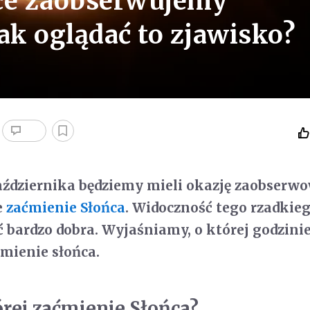
sce zaobserwujemy
ak oglądać to zjawisko?
aździernika będziemy mieli okazję zaobserw
e
zaćmienie Słońca
. Widoczność tego rzadkie
 bardzo dobra. Wyjaśniamy, o której godzinie
mienie słońca.
órej zaćmienie Słońca?