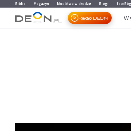
Przejdź do menu głównego
Przejdź do treści
Biblia
Magazyn
Modlitwa w drodze
Blogi
faceBó
Wy
Radio DEON