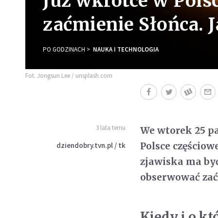
Już wkrótce w Pol
zaćmienie Słońca. J
PO GODZINACH
NAUKA I TECHNOLOGIA
Fot. Jongsun Lee / unsplash.com
3 lata temu
We wtorek 25 p
Polsce częściow
dziendobry.tvn.pl / tk
zjawiska ma być
obserwować zać
Kiedy i o kt