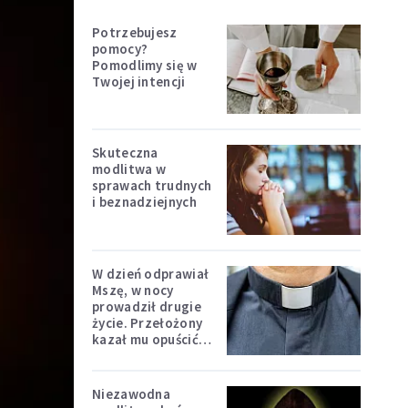
Potrzebujesz
pomocy?
Pomodlimy się w
Twojej intencji
Skuteczna
modlitwa w
sprawach trudnych
i beznadziejnych
W dzień odprawiał
Mszę, w nocy
prowadził drugie
życie. Przełożony
kazał mu opuścić
zakon
Niezawodna