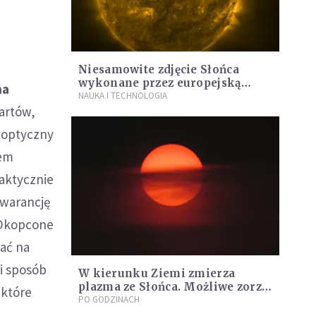
Niesamowite zdjęcie Słońca
wykonane przez europejską
na
sondę
NAUKA I TECHNOLOGIA
artów,
t optyczny
iem
raktycznie
gwarancję
 Okopcone
dać na
ki sposób
W kierunku Ziemi zmierza
plazma ze Słońca. Możliwe zorze
które
polarne i awarie sieci
PO GODZINACH
energetycznych