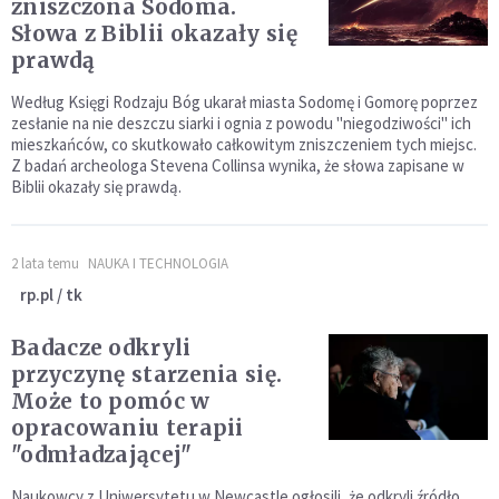
zniszczona Sodoma.
Słowa z Biblii okazały się
prawdą
Według Księgi Rodzaju Bóg ukarał miasta Sodomę i Gomorę poprzez
zesłanie na nie deszczu siarki i ognia z powodu "niegodziwości" ich
mieszkańców, co skutkowało całkowitym zniszczeniem tych miejsc.
Z badań archeologa Stevena Collinsa wynika, że słowa zapisane w
Biblii okazały się prawdą.
2 lata temu
NAUKA I TECHNOLOGIA
rp.pl / tk
Badacze odkryli
przyczynę starzenia się.
Może to pomóc w
opracowaniu terapii
"odmładzającej"
Naukowcy z Uniwersytetu w Newcastle ogłosili, że odkryli źródło