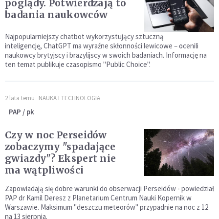
poglądy. Potwierdzają to
badania naukowców
Najpopularniejszy chatbot wykorzystujący sztuczną
inteligencję, ChatGPT ma wyraźne skłonności lewicowe – ocenili
naukowcy brytyjscy i brazylijscy w swoich badaniach. Informację na
ten temat publikuje czasopismo "Public Choice".
2 lata temu
NAUKA I TECHNOLOGIA
PAP / pk
Czy w noc Perseidów
zobaczymy "spadające
gwiazdy"? Ekspert nie
ma wątpliwości
Zapowiadają się dobre warunki do obserwacji Perseidów - powiedział
PAP dr Kamil Deresz z Planetarium Centrum Nauki Kopernik w
Warszawie. Maksimum "deszczu meteorów" przypadnie na noc z 12
na 13 sierpnia.