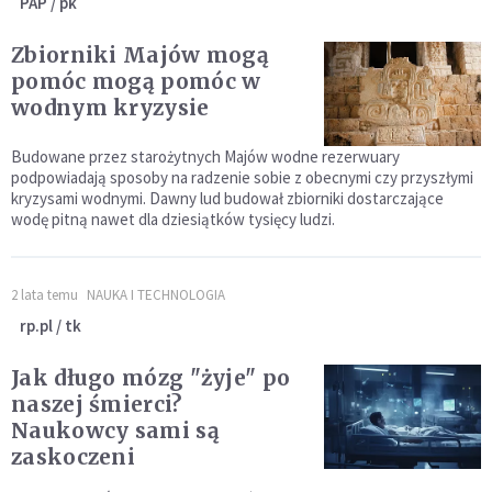
PAP / pk
Zbiorniki Majów mogą
pomóc mogą pomóc w
wodnym kryzysie
Budowane przez starożytnych Majów wodne rezerwuary
podpowiadają sposoby na radzenie sobie z obecnymi czy przyszłymi
kryzysami wodnymi. Dawny lud budował zbiorniki dostarczające
wodę pitną nawet dla dziesiątków tysięcy ludzi.
2 lata temu
NAUKA I TECHNOLOGIA
rp.pl / tk
Jak długo mózg "żyje" po
naszej śmierci?
Naukowcy sami są
zaskoczeni