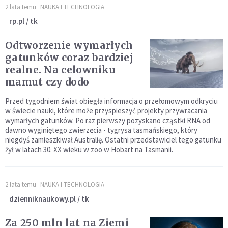
2 lata temu
NAUKA I TECHNOLOGIA
rp.pl / tk
Odtworzenie wymarłych
gatunków coraz bardziej
realne. Na celowniku
mamut czy dodo
Przed tygodniem świat obiegła informacja o przełomowym odkryciu
w świecie nauki, które może przyspieszyć projekty przywracania
wymarłych gatunków. Po raz pierwszy pozyskano cząstki RNA od
dawno wyginiętego zwierzęcia - tygrysa tasmańskiego, który
niegdyś zamieszkiwał Australię. Ostatni przedstawiciel tego gatunku
żył w latach 30. XX wieku w zoo w Hobart na Tasmanii.
2 lata temu
NAUKA I TECHNOLOGIA
dzienniknaukowy.pl / tk
Za 250 mln lat na Ziemi