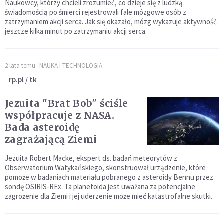
Naukowcy, którzy chcieli zrozumieć, co dzieje się z ludzką
świadomością po śmierci rejestrowali fale mózgowe osób z
zatrzymaniem akcji serca. Jak się okazało, mózg wykazuje aktywność
jeszcze kilka minut po zatrzymaniu akcji serca.
2 lata temu
NAUKA I TECHNOLOGIA
rp.pl / tk
Jezuita "Brat Bob" ściśle
współpracuje z NASA.
Bada asteroidę
zagrażającą Ziemi
Jezuita Robert Macke, ekspert ds. badań meteorytów z
Obserwatorium Watykańskiego, skonstruował urządzenie, które
pomoże w badaniach materiału pobranego z asteroidy Bennu przez
sondę OSIRIS-REx. Ta planetoida jest uważana za potencjalne
zagrożenie dla Ziemi i jej uderzenie może mieć katastrofalne skutki.