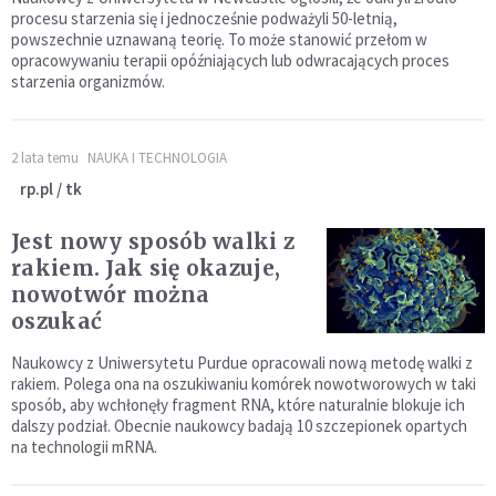
procesu starzenia się i jednocześnie podważyli 50-letnią,
powszechnie uznawaną teorię. To może stanowić przełom w
opracowywaniu terapii opóźniających lub odwracających proces
starzenia organizmów.
2 lata temu
NAUKA I TECHNOLOGIA
rp.pl / tk
Jest nowy sposób walki z
rakiem. Jak się okazuje,
nowotwór można
oszukać
Naukowcy z Uniwersytetu Purdue opracowali nową metodę walki z
rakiem. Polega ona na oszukiwaniu komórek nowotworowych w taki
sposób, aby wchłonęły fragment RNA, które naturalnie blokuje ich
dalszy podział. Obecnie naukowcy badają 10 szczepionek opartych
na technologii mRNA.