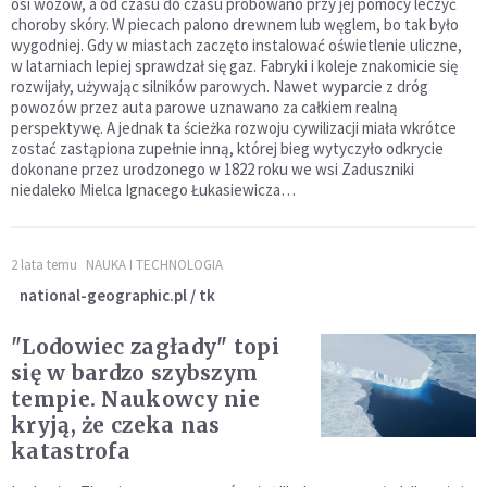
osi wozów, a od czasu do czasu próbowano przy jej pomocy leczyć
choroby skóry. W piecach palono drewnem lub węglem, bo tak było
wygodniej. Gdy w miastach zaczęto instalować oświetlenie uliczne,
w latarniach lepiej sprawdzał się gaz. Fabryki i koleje znakomicie się
rozwijały, używając silników parowych. Nawet wyparcie z dróg
powozów przez auta parowe uznawano za całkiem realną
perspektywę. A jednak ta ścieżka rozwoju cywilizacji miała wkrótce
zostać zastąpiona zupełnie inną, której bieg wytyczyło odkrycie
dokonane przez urodzonego w 1822 roku we wsi Zaduszniki
niedaleko Mielca Ignacego Łukasiewicza…
2 lata temu
NAUKA I TECHNOLOGIA
national-geographic.pl / tk
"Lodowiec zagłady" topi
się w bardzo szybszym
tempie. Naukowcy nie
kryją, że czeka nas
katastrofa