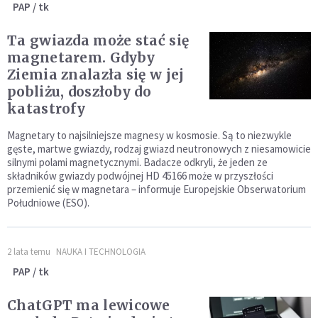
PAP / tk
Ta gwiazda może stać się
magnetarem. Gdyby
Ziemia znalazła się w jej
pobliżu, doszłoby do
katastrofy
Magnetary to najsilniejsze magnesy w kosmosie. Są to niezwykle
gęste, martwe gwiazdy, rodzaj gwiazd neutronowych z niesamowicie
silnymi polami magnetycznymi. Badacze odkryli, że jeden ze
składników gwiazdy podwójnej HD 45166 może w przyszłości
przemienić się w magnetara – informuje Europejskie Obserwatorium
Południowe (ESO).
2 lata temu
NAUKA I TECHNOLOGIA
PAP / tk
ChatGPT ma lewicowe