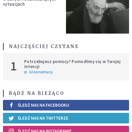
sytuacjach
NAJCZĘŚCIEJ CZYTANE
1
Potrzebujesz pomocy? Pomodlimy się w Twojej
intencji
62 komentarzy
BĄDŹ NA BIEŻĄCO
ŚLEDŹ NAS NA FACEBOOKU
ŚLEDŹ NAS NA TWITTERZE
ŚLEDŹ NAS NA INSTAGRAMIE