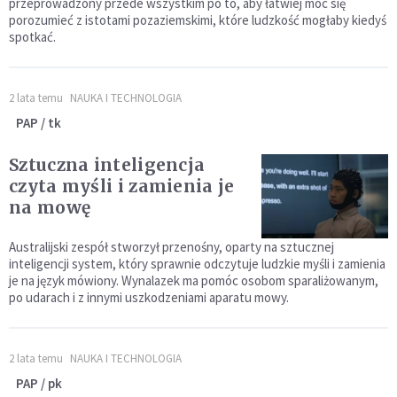
przeprowadzony przede wszystkim po to, aby łatwiej móc się
porozumieć z istotami pozaziemskimi, które ludzkość mogłaby kiedyś
spotkać.
2 lata temu
NAUKA I TECHNOLOGIA
PAP / tk
Sztuczna inteligencja
czyta myśli i zamienia je
na mowę
Australijski zespół stworzył przenośny, oparty na sztucznej
inteligencji system, który sprawnie odczytuje ludzkie myśli i zamienia
je na język mówiony. Wynalazek ma pomóc osobom sparaliżowanym,
po udarach i z innymi uszkodzeniami aparatu mowy.
2 lata temu
NAUKA I TECHNOLOGIA
PAP / pk