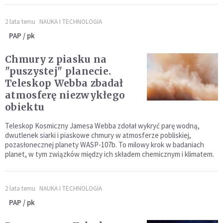
2 lata temu
NAUKA I TECHNOLOGIA
PAP / pk
Chmury z piasku na
"puszystej" planecie.
Teleskop Webba zbadał
atmosferę niezwykłego
obiektu
Teleskop Kosmiczny Jamesa Webba zdołał wykryć parę wodną,
dwutlenek siarki i piaskowe chmury w atmosferze pobliskiej,
pozasłonecznej planety WASP-107b. To milowy krok w badaniach
planet, w tym związków między ich składem chemicznym i klimatem.
2 lata temu
NAUKA I TECHNOLOGIA
PAP / pk