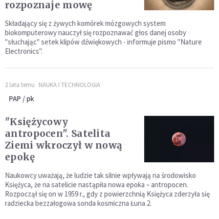
rozpoznaje mowę
Składający się z żywych komórek mózgowych system
biokomputerowy nauczył się rozpoznawać głos danej osoby
"słuchając" setek klipów dźwiękowych - informuje pismo "Nature
Electronics".
2 lata temu
NAUKA I TECHNOLOGIA
PAP / pk
"Księżycowy
antropocen". Satelita
Ziemi wkroczył w nową
epokę
Naukowcy uważają, że ludzie tak silnie wpływają na środowisko
Księżyca, że na satelicie nastąpiła nowa epoka – antropocen.
Rozpoczął się on w 1959 r., gdy z powierzchnią Księżyca zderzyła się
radziecka bezzałogowa sonda kosmiczna Łuna 2.