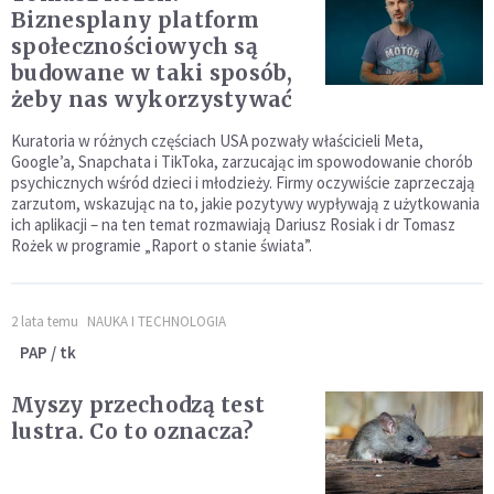
Biznesplany platform
społecznościowych są
budowane w taki sposób,
żeby nas wykorzystywać
Kuratoria w różnych częściach USA pozwały właścicieli Meta,
Google’a, Snapchata i TikToka, zarzucając im spowodowanie chorób
psychicznych wśród dzieci i młodzieży. Firmy oczywiście zaprzeczają
zarzutom, wskazując na to, jakie pozytywy wypływają z użytkowania
ich aplikacji – na ten temat rozmawiają Dariusz Rosiak i dr Tomasz
Rożek w programie „Raport o stanie świata”.
2 lata temu
NAUKA I TECHNOLOGIA
PAP / tk
Myszy przechodzą test
lustra. Co to oznacza?