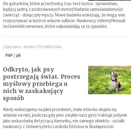
Do gatunków, które przechodzą tzw. test lustra - sprawdzian,
będący jedną z podstawowych metod badania samoświadomości
zwierząt - dołączyły myszy. Nowe badania wskazują, że mogą one
rozpoznawać w lustrze własne odbicie. Naukowcy zidentyfikowali
też komórki nerwowe, które odpowiadają za to zjawisko.
2 lata temu
NAUKA I TECHNOLOGIA
PAP / pk
Odkryto, jak psy
postrzegają świat. Proces
myślowy przebiega u
nich w zaskakujący
sposób
Kiedy wskazujemy na jakiś przedmiot, małe dziecko skupia się
właśnie na nim, podczas gdy pies zwykle nasz gest traktuje jedynie
jako wskazówkę dotyczącą kierunku, nie samego obiektu - ustalili
naukowcy z Uniwersytetu Loránda Eötvösa w Budapeszcie.