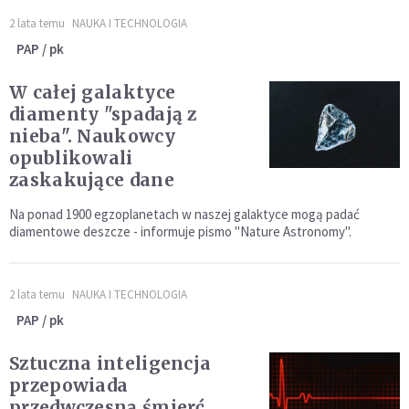
2 lata temu
NAUKA I TECHNOLOGIA
PAP / pk
W całej galaktyce
diamenty "spadają z
nieba". Naukowcy
opublikowali
zaskakujące dane
Na ponad 1900 egzoplanetach w naszej galaktyce mogą padać
diamentowe deszcze - informuje pismo "Nature Astronomy".
2 lata temu
NAUKA I TECHNOLOGIA
PAP / pk
Sztuczna inteligencja
przepowiada
przedwczesną śmierć.