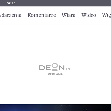
g
Sklep
Wię
darzenia
Komentarze
Wiara
Wideo