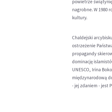
powietrze świątynię
nagrobne. W 1980 r
kultury.
Chaldejski arcybisk
ostrzeżenie Państwa
propagandy skierow
dominację islamist
UNESCO, Irina Boko
międzynarodową do 
- jej zdaniem - jest