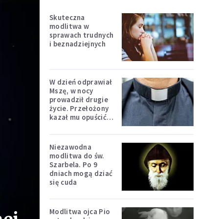
Skuteczna
modlitwa w
sprawach trudnych
i beznadziejnych
W dzień odprawiał
Mszę, w nocy
prowadził drugie
życie. Przełożony
kazał mu opuścić
zakon
Niezawodna
modlitwa do św.
Szarbela. Po 9
dniach mogą dziać
się cuda
Modlitwa ojca Pio