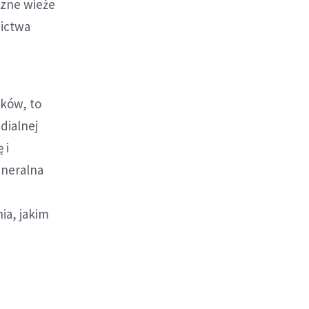
czne wieże
zictwa
tków, to
dialnej
 i
eneralna
ia, jakim