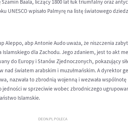
 Szamin Baala, liczący 1800 lat łuk triumfalny oraz anty
oku UNESCO wpisało Palmyrę na listę światowego dzied
up Aleppo, abp Antonie Audo uważa, że niszczenia zaby
 Islamskiego dla Zachodu. Jego zdaniem, jest to akt me
any do Europy i Stanów Zjednoczonych, pokazujący siłę
ów nad światem arabskim i muzułmańskim. A dyrektor g
wa, nazwała to zbrodnią wojenną i wezwała wspólnotę
jedności w sprzeciwie wobec zbrodniczego ugrupowan
 Państwo Islamskie.
DEON.PL POLECA