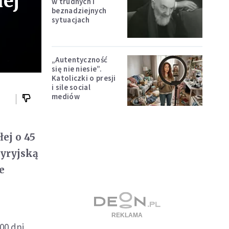
ej
w trudnych i
beznadziejnych
sytuacjach
„Autentyczność
się nie niesie”.
Katoliczki o presji
i sile social
mediów
ej o 45
syryjską
e
00 dni