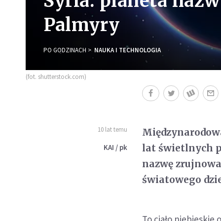
Syria: planeta naz
Palmyry
PO GODZINACH
NAUKA I TECHNOLOGIA
(fot. shutterstock.com)
10 lat temu
Międzynarodowa
lat świetlnych
KAI / pk
nazwę zrujnowan
światowego dzie
To ciało niebieskie 