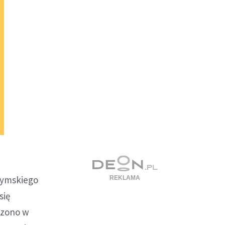
zymskiego
się
dzono w