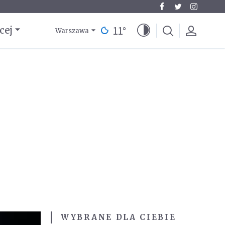
11
°
cej
Warszawa
WYBRANE DLA CIEBIE