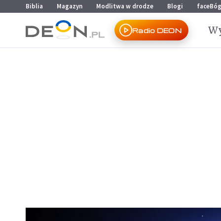
Przejdź do menu głównego
Przejdź do treści
Biblia
Magazyn
Modlitwa w drodze
Blogi
faceBó
Wy
Radio DEON