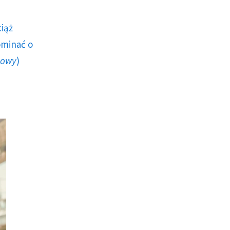
ciąż
ominać o
howy
)