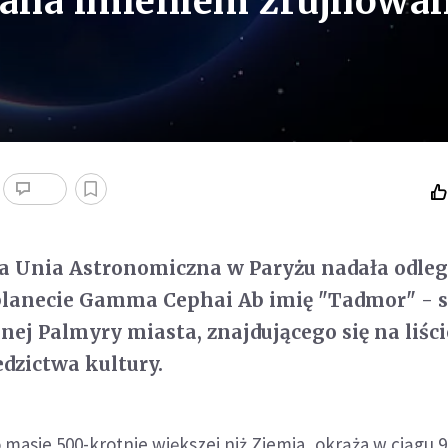
wana imieniem zrujnowan
 Unia Astronomiczna w Paryżu nadała odległ
 planecie Gamma Cephai Ab imię "Tadmor" - 
ej Palmyry miasta, znajdującego się na liści
dzictwa kultury.
o masie 500-krotnie większej niż Ziemia, okrąża w ciągu 9