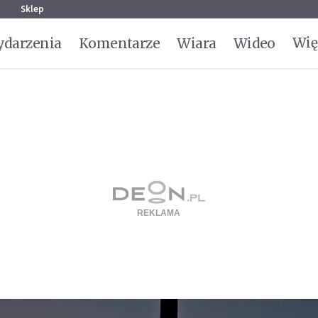
g
Sklep
Wię
darzenia
Komentarze
Wiara
Wideo