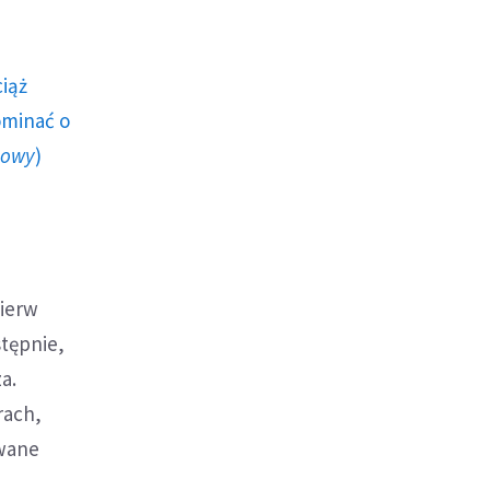
ciąż
ominać o
howy
)
pierw
tępnie,
a.
rach,
owane