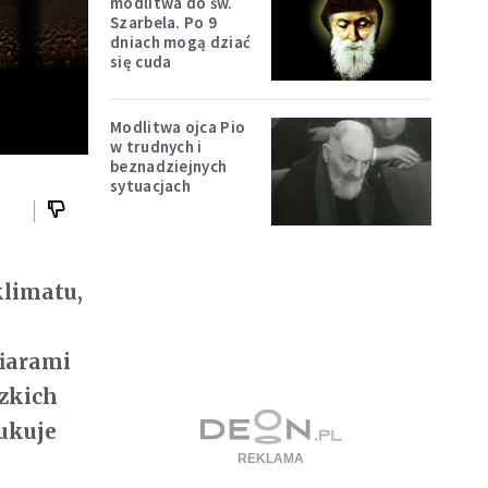
modlitwa do św.
Szarbela. Po 9
dniach mogą dziać
się cuda
Modlitwa ojca Pio
w trudnych i
beznadziejnych
sytuacjach
klimatu,
fiarami
dzkich
ukuje