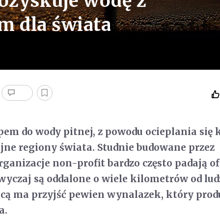
pozyskuje wodę z
m dla świata
pem do wody pitnej, z powodu ocieplania się 
jne regiony świata. Studnie budowane przez
rganizacje non-profit bardzo często padają o
zwyczaj są oddalone o wiele kilometrów od lu
ocą ma przyjść pewien wynalazek, który prod
a.