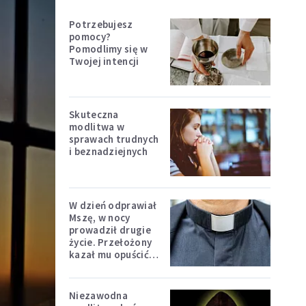
Potrzebujesz
pomocy?
Pomodlimy się w
Twojej intencji
Skuteczna
modlitwa w
sprawach trudnych
i beznadziejnych
W dzień odprawiał
Mszę, w nocy
prowadził drugie
życie. Przełożony
kazał mu opuścić
zakon
Niezawodna