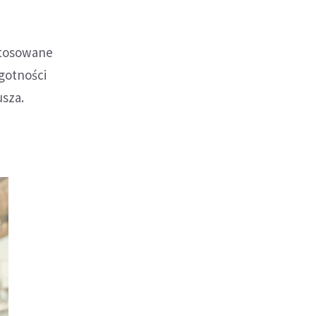
ystosowane
gotności
usza.