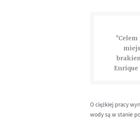
"Celem 
miejs
brakiem
Enrique
O ciężkiej pracy wy
wody są w stanie po