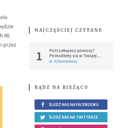
ielu
będzie
NAJCZĘŚCIEJ CZYTANE
h 90.
m przez
Potrzebujesz pomocy?
1
Pomodlimy się w Twojej
intencji
62 komentarzy
BĄDŹ NA BIEŻĄCO
ŚLEDŹ NAS NA FACEBOOKU
ŚLEDŹ NAS NA TWITTERZE