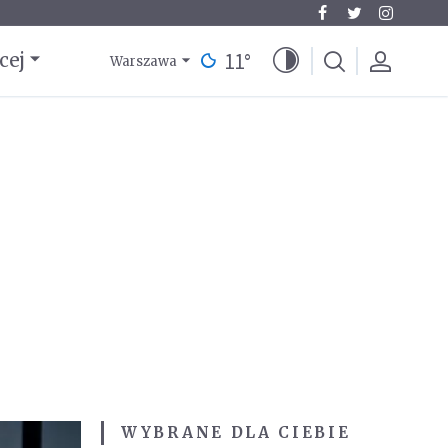
11
°
cej
Warszawa
WYBRANE DLA CIEBIE