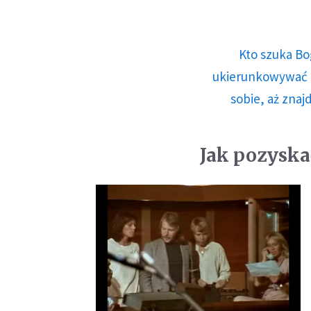
Kto szuka Bo
ukierunkowywać n
sobie, aż znaj
Jak pozyska