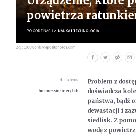
Urządzenie, które 
powietrza ratunkie
PO GODZINACH
NAUKA I TECHNOLOGIA
Zdj.: 1000Words/depositphotos.com
4 lata temu
Problem z dostę
doświadcza kole
businessinsider/tkb
państwa, bądź o
dewastacji i za
siedlisk. Z pom
wodę z powietrz