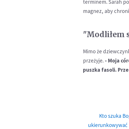
terminem. Sarah po
magnez, aby chroni
"Modliłem s
Mimo że dziewczynka
przeżyje.
- Moja cór
puszka fasoli. Prz
Kto szuka Bo
ukierunkowywać n