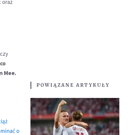
 oraz
 czy
 co
en Mee.
POWIĄZANE ARTYKUŁY
ciąż
ominać o