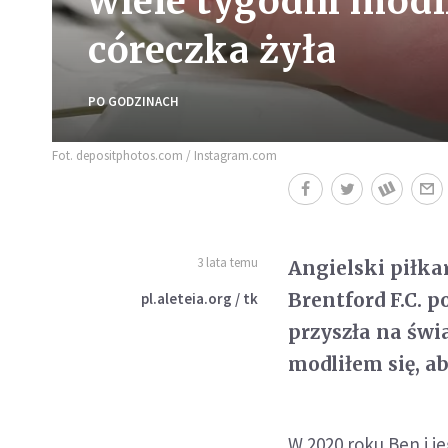
wiele tygodni modl
córeczka żyła
PO GODZINACH
Fot. depositphotos.com / Instagram.com
3 lata temu
Angielski piłka
Brentford F.C. p
pl.aleteia.org / tk
przyszła na świ
modliłem się, a
W 2020 roku Ben i j