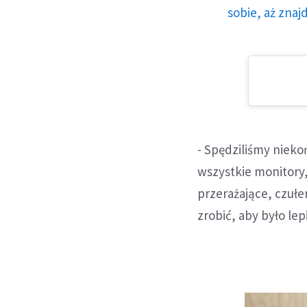
sobie, aż znaj
- Spędziliśmy nieko
wszystkie monitory,
przerażające, czułe
zrobić, aby było lep