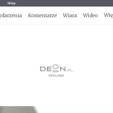
g
Sklep
Wię
darzenia
Komentarze
Wiara
Wideo