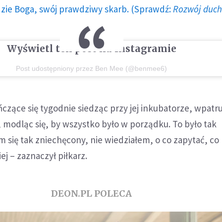
dzie Boga, swój prawdziwy skarb. (Sprawdź:
Rozwój duc
Wyświetl ten post na Instagramie
Post udostępniony przez Ben Mee (@benmee6)
ńczące się tygodnie siedząc przy jej inkubatorze, wpatru
 modląc się, by wszystko było w porządku. To było tak
m się tak zniechęcony, nie wiedziałem, o co zapytać, c
iej – zaznaczył piłkarz.
DEON.PL POLECA