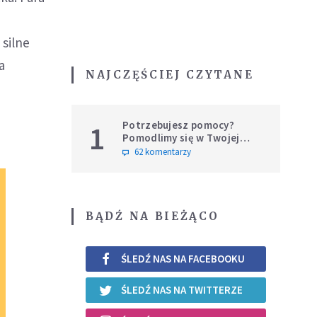
 silne
a
NAJCZĘŚCIEJ CZYTANE
Potrzebujesz pomocy?
1
Pomodlimy się w Twojej
intencji
62 komentarzy
BĄDŹ NA BIEŻĄCO
ŚLEDŹ NAS NA FACEBOOKU
ŚLEDŹ NAS NA TWITTERZE