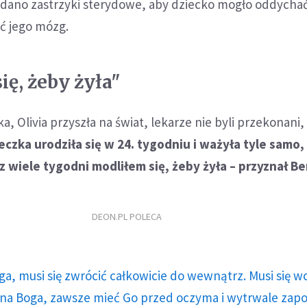
dano zastrzyki sterydowe, aby dziecko mogło oddychać
ć jego mózg.
ię, żeby żyła"
, Olivia przyszła na świat, lekarze nie byli przekonani,
eczka urodziła się w 24. tygodniu i ważyła tyle samo,
ez wiele tygodni modliłem się, żeby żyła – przyznał B
DEON.PL POLECA
ga, musi się zwrócić całkowicie do wewnątrz. Musi się w
a Boga, zawsze mieć Go przed oczyma i wytrwale zap