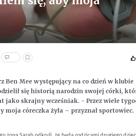
iłem się, aby moja
rz Ben Mee występujący na co dzień w klubie
odzielił się historią narodzin swojej córki, któ
at jako skrajny wcześniak. - Przez wiele tygo
by moja córeczka żyła – przyznał sportowiec.
ego żona Sarah odkryli, że będą rodzicami drugiego dziec