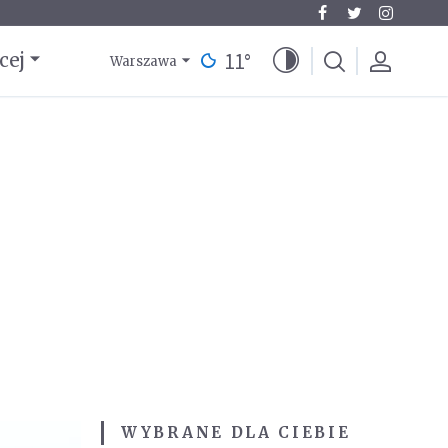
11
°
cej
Warszawa
WYBRANE DLA CIEBIE