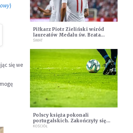
howy
)
Piłkarz Piotr Zieliński wśród
laureatów Medalu św. Brata
Alberta
ŚWIAT
jąc się we
o mogę
Polscy księża pokonali
portugalskich. Zakończyły się
Piłkarskie Mistrzostwa Europy
KOŚCIÓŁ
Księży