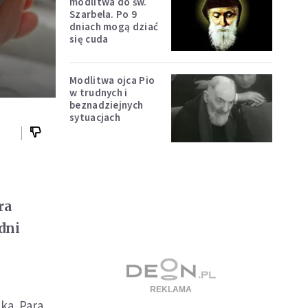
modlitwa do św.
Szarbela. Po 9
dniach mogą dziać
się cuda
Modlitwa ojca Pio
w trudnych i
beznadziejnych
sytuacjach
ra
dni
ka. Para