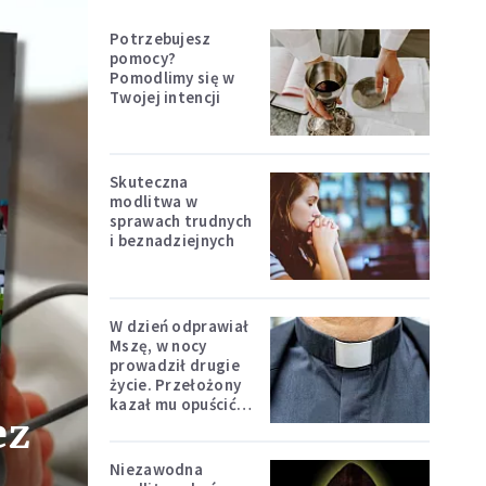
Potrzebujesz
pomocy?
Pomodlimy się w
Twojej intencji
Skuteczna
modlitwa w
sprawach trudnych
i beznadziejnych
W dzień odprawiał
Mszę, w nocy
prowadził drugie
życie. Przełożony
kazał mu opuścić
ez
zakon
Niezawodna