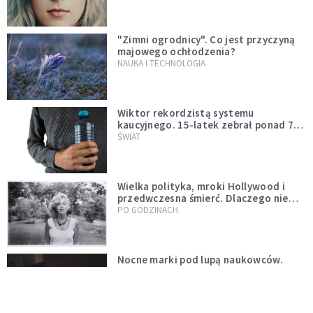
"Zimni ogrodnicy". Co jest przyczyną
majowego ochłodzenia?
NAUKA I TECHNOLOGIA
Wiktor rekordzistą systemu
kaucyjnego. 15-latek zebrał ponad 7
tys. butelek i puszek
ŚWIAT
Wielka polityka, mroki Hollywood i
przedwczesna śmierć. Dlaczego nie
możemy przestać mówić o Marilyn
PO GODZINACH
Monroe?
Nocne marki pod lupą naukowców.
Badanie wskazuje na większe ryzyko
zawału
PO GODZINACH