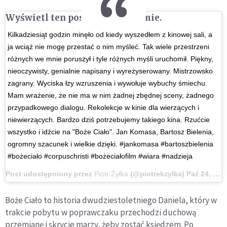
Wyświetl ten post na Instagramie.
Kilkadziesiąt godzin minęło od kiedy wyszedłem z kinowej sali, a
ja wciąż nie mogę przestać o nim myśleć. Tak wiele przestrzeni
różnych we mnie poruszył i tyle różnych myśli uruchomił. Piękny,
nieoczywisty, genialnie napisany i wyreżyserowany. Mistrzowsko
zagrany. Wyciska łzy wzruszenia i wywołuje wybuchy śmiechu.
Mam wrażenie, że nie ma w nim żadnej zbędnej sceny, żadnego
przypadkowego dialogu. Rekolekcje w kinie dla wierzących i
niewierzących. Bardzo dziś potrzebujemy takiego kina. Rzućcie
wszystko i idźcie na "Boże Ciało". Jan Komasa, Bartosz Bielenia,
ogromny szacunek i wielkie dzięki. #jankomasa #bartoszbielenia
#bożeciało #corpuschristi #bożeciałofilm #wiara #nadzieja
Post udostępniony przez
Piotr Żyłka
(@piotrekzylka)
Paź 24, 2019 o 4:08 PDT
Boże Ciało to historia dwudziestoletniego Daniela, który w
trakcie pobytu w poprawczaku przechodzi duchową
przemianę i skrycie marzy, żeby zostać księdzem. Po