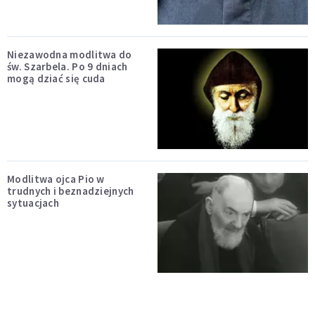
Niezawodna modlitwa do
św. Szarbela. Po 9 dniach
mogą dziać się cuda
Modlitwa ojca Pio w
trudnych i beznadziejnych
sytuacjach