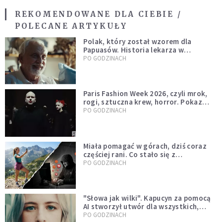
REKOMENDOWANE DLA CIEBIE /
POLECANE ARTYKUŁY
Polak, który został wzorem dla
Papuasów. Historia lekarza w
sutannie, który uleczył dżunglę
PO GODZINACH
Paris Fashion Week 2026, czyli mrok,
rogi, sztuczna krew, horror. Pokaz
mody czy fascynacja diabłem?
PO GODZINACH
Miała pomagać w górach, dziś coraz
częściej rani. Co stało się z
Tatromaniakami?
PO GODZINACH
"Słowa jak wilki". Kapucyn za pomocą
AI stworzył utwór dla wszystkich,
którzy doświadczają hejtu
PO GODZINACH