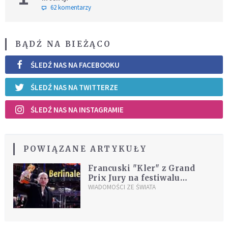
62 komentarzy
BĄDŹ NA BIEŻĄCO
ŚLEDŹ NAS NA FACEBOOKU
ŚLEDŹ NAS NA TWITTERZE
ŚLEDŹ NAS NA INSTAGRAMIE
POWIĄZANE ARTYKUŁY
Francuski "Kler" z Grand
Prix Jury na festiwalu
filmowym w Berlinie
WIADOMOŚCI ZE ŚWIATA