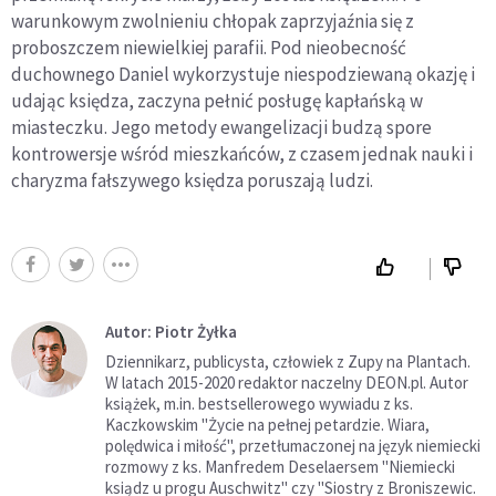
warunkowym zwolnieniu chłopak zaprzyjaźnia się z
proboszczem niewielkiej parafii. Pod nieobecność
duchownego Daniel wykorzystuje niespodziewaną okazję i
udając księdza, zaczyna pełnić posługę kapłańską w
miasteczku. Jego metody ewangelizacji budzą spore
kontrowersje wśród mieszkańców, z czasem jednak nauki i
charyzma fałszywego księdza poruszają ludzi.
Autor: Piotr Żyłka
Dziennikarz, publicysta, człowiek z Zupy na Plantach.
W latach 2015-2020 redaktor naczelny DEON.pl. Autor
książek, m.in. bestsellerowego wywiadu z ks.
Kaczkowskim "Życie na pełnej petardzie. Wiara,
polędwica i miłość", przetłumaczonej na język niemiecki
rozmowy z ks. Manfredem Deselaersem "Niemiecki
ksiądz u progu Auschwitz" czy "Siostry z Broniszewic.