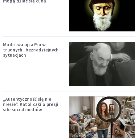
mogą dziać się cuda
Modlitwa ojca Pio w
trudnych i beznadziejnych
sytuacjach
„Autentyczność się nie
niesie”. Katoliczki o presji i
sile social mediów