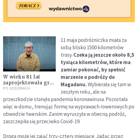
11 maja podróżniczka miała za
sobą blisko 1500 kilometrów
trasy.
Czeka ją jeszcze około 8,5
tysiąca kilometrów, które ma
zamiar pokonać, by spełnić
marzenie o podróży do
W wieku 81 lat
zaprojektowała grę
Magadanu.
Wybierała się tam w
na smartfony i
PO GODZINACH
zeszłym roku, ale na
odniosła zawodowy
przeszkodzie stanęła pandemia koronawirusa. Pozostała
sukces
więc w domu, trenując formę na wyprawach rowerowych po
obwodzie twerskim. Zanim wyruszyła w obecną podróż,
zaszczepiła się przeciwko Covid-19.
Droga może jej zająć trzy-cztery miesiące. Jadąc przez