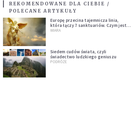
REKOMENDOWANE DLA CIEBIE /
POLECANE ARTYKUŁY
Europę przecina tajemnicza linia,
która łączy 7 sanktuariów. Czym jest
miecz św. Michała Archanioła?
WIARA
Siedem cudów świata, czyli
świadectwo ludzkiego geniuszu
PODRÓŻE