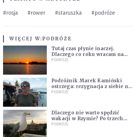
#rosja
#rower
#staruszka
#podróże
WIĘCEJ W:
PODRÓŻE
Tutaj czas płynie inaczej.
Dlaczego co roku wracam na
Hel?
PODRÓŻE
Podróżnik Marek Kamiński
ostrzega: rezygnacja z siebie na
rzecz partnera to błąd
PODRÓŻE
Dlaczego nie warto spędzić
wakacji w Rzymie? Po trzech
latach w Wiecznym Mieście
PODRÓŻE
powiem wam o tym, co ukrywają
biura podróży