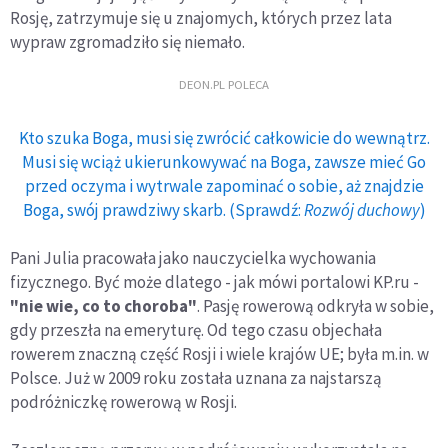
Rosję, zatrzymuje się u znajomych, których przez lata
wypraw zgromadziło się niemało.
DEON.PL POLECA
Kto szuka Boga, musi się zwrócić całkowicie do wewnątrz.
Musi się wciąż ukierunkowywać na Boga, zawsze mieć Go
przed oczyma i wytrwale zapominać o sobie, aż znajdzie
Boga, swój prawdziwy skarb. (Sprawdź:
Rozwój duchowy
)
Pani Julia pracowała jako nauczycielka wychowania
fizycznego. Być może dlatego - jak mówi portalowi KP.ru -
"nie wie, co to choroba"
. Pasję rowerową odkryła w sobie,
gdy przeszła na emeryturę. Od tego czasu objechała
rowerem znaczną część Rosji i wiele krajów UE; była m.in. w
Polsce. Już w 2009 roku została uznana za najstarszą
podróżniczkę rowerową w Rosji.