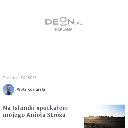
7 lat temu
PODRÓŻE
Piotr Kosiarski
Na Islandii spotkałem
mojego Anioła Stróża