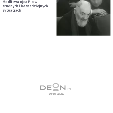
Modlitwa ojca Pio w
trudnych i beznadziejnych
sytuacjach