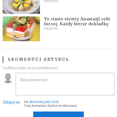
moment, żeby go zrobić!
PRZEPISY
To ciasto siostry Anastazji robi
furorę. Każdy bierze dokładkę
PRZEPISY
SKOMENTUJ ARTYKUŁ
Szybki przepis na sos pomidorowy
Zaloguj się
lub
skomentuj jako Gość
Twój komentarz będzie moderowany