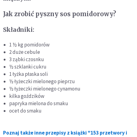
Jak zrobić pyszny sos pomidorowy?
Składniki:
1 ½ kg pomidorów
2 duże cebule
3 ząbki czosnku
½ szklanki cukru
1 łyżka płaska soli
½ łyżeczki mielonego pieprzu
½ łyżeczki mielonego cynamonu
kilka goździków
papryka mielona do smaku
ocet do smaku
Poznaj także inne przepisy z książki "153 przetwory i