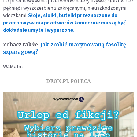
Do przechowywania przetworów należy używać słoików bez
pęknięć i wyszczerbień z zakręcanymi, nieuszkodzonymi
wieczkami.
Słoje, słoiki, butelki przeznaczone do
przechowywania przetworów koniecznie muszą być
dokładnie umyte i wyparzone.
Zobacz także
Jak zrobić marynowaną fasolkę
szparagową?
WAM/dm
DEON.PL POLECA