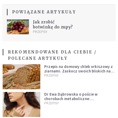
POWIĄZANE ARTYKUŁY
Jak zrobić
botwinkę do zupy?
PRZEPISY
REKOMENDOWANE DLA CIEBIE /
POLECANE ARTYKUŁY
Przepis na domowy chleb orkiszowy z
ziarnami. Zaskocz swoich bliskich na
Wielkanoc
PRZEPISY
Dr Ewa Dąbrowska o poście w
chorobach metaboliczne:
niedoczynność tarczycy ustępuje
PRZEPISY