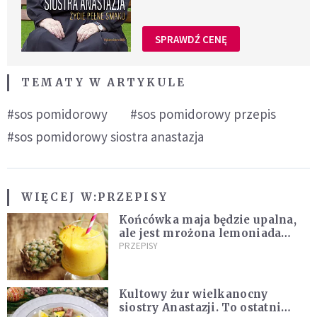
SPRAWDŹ CENĘ
TEMATY W ARTYKULE
#sos pomidorowy
#sos pomidorowy przepis
#sos pomidorowy siostra anastazja
WIĘCEJ W:
PRZEPISY
Końcówka maja będzie upalna,
ale jest mrożona lemoniada
ananasowa z limonką [PRZEPIS]
PRZEPISY
Kultowy żur wielkanocny
siostry Anastazji. To ostatni