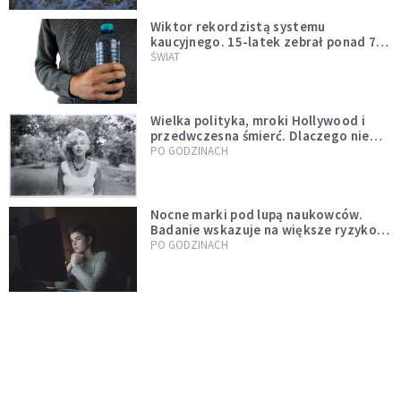
Wiktor rekordzistą systemu
kaucyjnego. 15-latek zebrał ponad 7
tys. butelek i puszek
ŚWIAT
Wielka polityka, mroki Hollywood i
przedwczesna śmierć. Dlaczego nie
możemy przestać mówić o Marilyn
PO GODZINACH
Monroe?
Nocne marki pod lupą naukowców.
Badanie wskazuje na większe ryzyko
zawału
PO GODZINACH