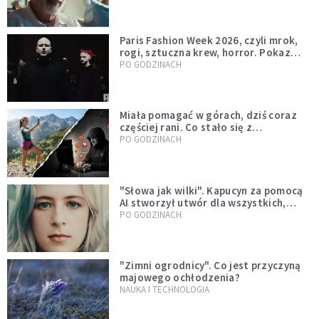
Paris Fashion Week 2026, czyli mrok,
rogi, sztuczna krew, horror. Pokaz
mody czy fascynacja diabłem?
PO GODZINACH
Miała pomagać w górach, dziś coraz
częściej rani. Co stało się z
Tatromaniakami?
PO GODZINACH
"Słowa jak wilki". Kapucyn za pomocą
AI stworzył utwór dla wszystkich,
którzy doświadczają hejtu
PO GODZINACH
"Zimni ogrodnicy". Co jest przyczyną
majowego ochłodzenia?
NAUKA I TECHNOLOGIA