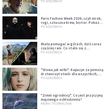
sutannie, który uleczył dżunglę
PO GODZINACH
Paris Fashion Week 2026, czyli mrok,
rogi, sztuczna krew, horror. Pokaz
mody czy fascynacja diabłem?
PO GODZINACH
Miała pomagać w górach, dziś coraz
częściej rani. Co stało się z
Tatromaniakami?
PO GODZINACH
"Słowa jak wilki". Kapucyn za pomocą
AI stworzył utwór dla wszystkich,
którzy doświadczają hejtu
PO GODZINACH
"Zimni ogrodnicy". Co jest przyczyną
majowego ochłodzenia?
NAUKA I TECHNOLOGIA