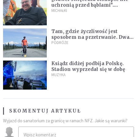
uchronią przed bąblami”.
Archidiecezja pokazała
MICHAŁKI
nagranie z pielgrzymki
Tam, gdzie życzliwość jest
sposobem na przetrwanie. Dwa
tygodnie na Alasce [REPORTAŻ]
PODRÓŻE
Ksiądz didżej podbija Polskę.
Stadion wyprzedał się w dobę
MUZYKA
SKOMENTUJ ARTYKUŁ
Wyjazd do sanatorium za granicę w ramach NFZ. Jakie są warunki?