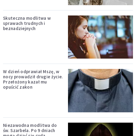
Skuteczna modlitwa w
sprawach trudnych i
beznadziejnych
W dzień odprawiał Mszę, w
nocy prowadził drugie życie.
Przełożony kazał mu
opuścić zakon
Niezawodna modlitwa do
św. Szarbela. Po 9 dniach
mogą dziać się cuda