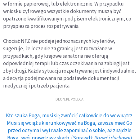
w formie papierowej, lub elektronicznie. W przypadku
wniosku cyfrowego wszystkie dokumenty muszą być
opatrzone kwalifikowanym podpisem elektronicznym, co
przyspiesza proces rozpatrywania.
Chociaż NFZ nie podaje jednoznacznych kryteriów,
sugeruje, że leczenie za granicą jest rozważane w
przypadkach, gdy krajowe sanatoria nie oferują
odpowiedniej terapii lub czas oczekiwania na zabiegi jest
zbyt długi. Każda sytuacja rozpatrywana jest indywidualnie,
a decyzja podejmowana na podstawie dokumentacji
medycznej i potrzeb pacjenta.
DEON.PL POLECA
Kto szuka Boga, musi się zwrócić całkowicie do wewnątrz.
Musi się wciąż ukierunkowywać na Boga, zawsze mieć Go
przed oczyma i wytrwale zapominać o sobie, aż znajdzie
Boga, swój prawdziwy skarb. (Sprawdź:
Rozwój duchowy
)