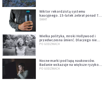
Wiktor rekordzistą systemu
kaucyjnego. 15-latek zebrał ponad 7
tys. butelek i puszek
ŚWIAT
Wielka polityka, mroki Hollywood i
przedwczesna śmierć. Dlaczego nie
możemy przestać mówić o Marilyn
PO GODZINACH
Monroe?
Nocne marki pod lupą naukowców.
Badanie wskazuje na większe ryzyko
zawału
PO GODZINACH