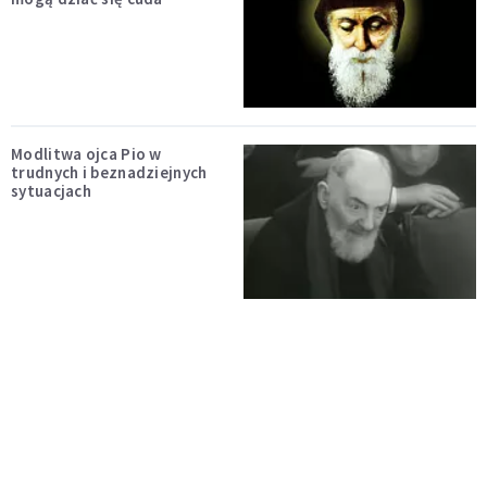
Modlitwa ojca Pio w
trudnych i beznadziejnych
sytuacjach