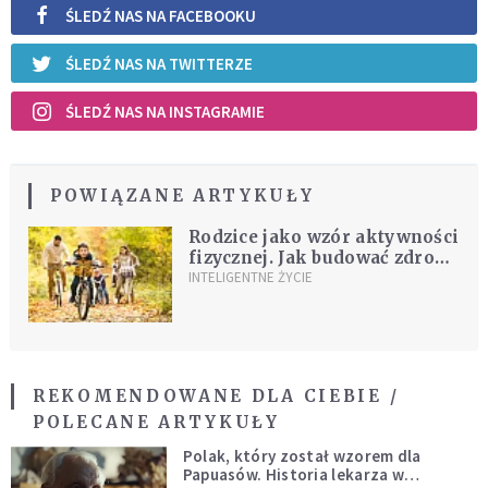
ŚLEDŹ NAS NA FACEBOOKU
ŚLEDŹ NAS NA TWITTERZE
ŚLEDŹ NAS NA INSTAGRAMIE
POWIĄZANE ARTYKUŁY
Rodzice jako wzór aktywności
fizycznej. Jak budować zdrowe
nawyki u dzieci
INTELIGENTNE ŻYCIE
REKOMENDOWANE DLA CIEBIE /
POLECANE ARTYKUŁY
Polak, który został wzorem dla
Papuasów. Historia lekarza w