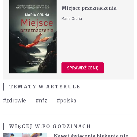
Miejsce przeznaczenia
Maria Oruña
SPRAWDŹ CENĘ
TEMATY W ARTYKULE
#zdrowie
#nfz
#polska
WIĘCEJ W:
PO GODZINACH
„Nawet święcenia biskupie nie