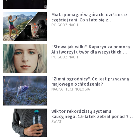
Miała pomagać w górach, dziś coraz
częściej rani. Co stało się z
Tatromaniakami?
PO GODZINACH
"Słowa jak wilki". Kapucyn za pomocą
AI stworzył utwór dla wszystkich,
którzy doświadczają hejtu
PO GODZINACH
"Zimni ogrodnicy". Co jest przyczyną
majowego ochłodzenia?
NAUKA I TECHNOLOGIA
Wiktor rekordzistą systemu
kaucyjnego. 15-latek zebrał ponad 7
tys. butelek i puszek
ŚWIAT