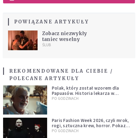
POWIĄZANE ARTYKUŁY
Zobacz niezwykły
taniec weselny
ŚLUB
REKOMENDOWANE DLA CIEBIE /
POLECANE ARTYKUŁY
Polak, który został wzorem dla
Papuasów. Historia lekarza w
sutannie, który uleczył dżunglę
PO GODZINACH
Paris Fashion Week 2026, czyli mrok,
rogi, sztuczna krew, horror. Pokaz
mody czy fascynacja diabłem?
PO GODZINACH