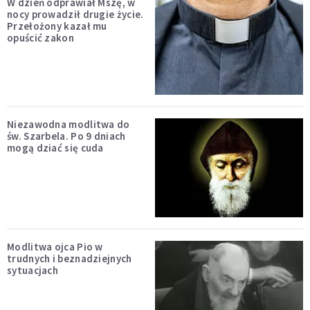
W dzień odprawiał Mszę, w
nocy prowadził drugie życie.
Przełożony kazał mu
opuścić zakon
Niezawodna modlitwa do
św. Szarbela. Po 9 dniach
mogą dziać się cuda
Modlitwa ojca Pio w
trudnych i beznadziejnych
sytuacjach