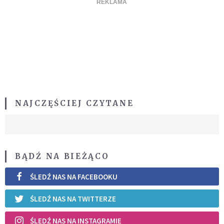
NAJCZĘŚCIEJ CZYTANE
BĄDŹ NA BIEŻĄCO
ŚLEDŹ NAS NA FACEBOOKU
ŚLEDŹ NAS NA TWITTERZE
ŚLEDŹ NAS NA INSTAGRAMIE