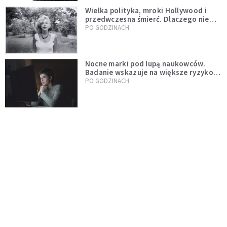
Wielka polityka, mroki Hollywood i
przedwczesna śmierć. Dlaczego nie
możemy przestać mówić o Marilyn
PO GODZINACH
Monroe?
Nocne marki pod lupą naukowców.
Badanie wskazuje na większe ryzyko
zawału
PO GODZINACH