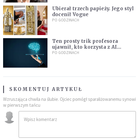
Ubierał trzech papieży. Jego styl
docenił Vogue
PO GODZINACH
Ten prosty trik profesora
ujawnił, kto korzysta z AI
podczas egzaminu. Viralowy
PO GODZINACH
film zdradza jego metodę
SKOMENTUJ ARTYKUŁ
Wzruszająca chwila na ślubie. Ojciec pomógł sparaliżowanemu synowi
w pierwszym tańcu