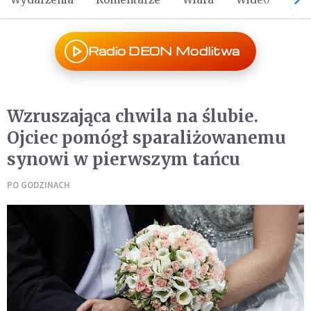
Radio DEON Modlitwa
Wzruszająca chwila na ślubie.
Ojciec pomógł sparaliżowanemu
synowi w pierwszym tańcu
PO GODZINACH