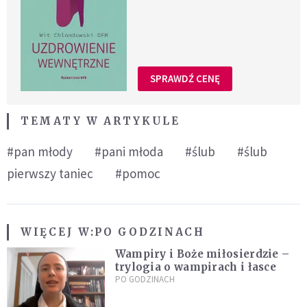
SPRAWDŹ CENĘ
TEMATY W ARTYKULE
#pan młody
#pani młoda
#ślub
#ślub
pierwszy taniec
#pomoc
WIĘCEJ W:
PO GODZINACH
Wampiry i Boże miłosierdzie –
trylogia o wampirach i łasce
PO GODZINACH