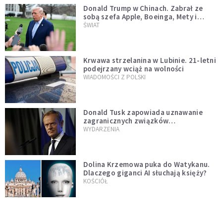
Donald Trump w Chinach. Zabrał ze
sobą szefa Apple, Boeinga, Mety i
Muska
ŚWIAT
Krwawa strzelanina w Lubinie. 21-letni
podejrzany wciąż na wolności
WIADOMOŚCI Z POLSKI
Donald Tusk zapowiada uznawanie
zagranicznych związków
jednopłciowych. "Państwo oblało ten
WYDARZENIA
test"
Dolina Krzemowa puka do Watykanu.
Dlaczego giganci AI słuchają księży?
KOŚCIÓŁ