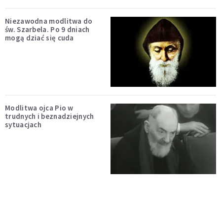
Niezawodna modlitwa do
św. Szarbela. Po 9 dniach
mogą dziać się cuda
Modlitwa ojca Pio w
trudnych i beznadziejnych
sytuacjach