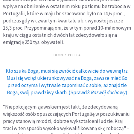
wpływ na obniżenie w ostatnim roku poziomu bezrobocia w
Portugalii, które w maju br. szacowane było na 14,6 proc.,
podczas gdy w czwartym kwartale ub.r. wynosiło jeszcze
15,3 proc. Przypominają oni, że w tym ponad 10-milionowym
kraju w ciągu ostatnich dwóch lat zdecydowało się na
emigrację 250 tys. obywateli.
DEON.PL POLECA
Kto szuka Boga, musi się zwrócić całkowicie do wewnątrz.
Musi się wciąż ukierunkowywać na Boga, zawsze mieć Go
przed oczyma i wytrwale zapominać o sobie, aż znajdzie
Boga, swój prawdziwy skarb. (Sprawdź:
Rozwój duchowy
)
“Niepokojącym zjawiskiem jest fakt, że zdecydowaną
większość osób opuszczających Portugalię w poszukiwaniu
pracy stanowią młodzi, dobrze wykształceni ludzie. Kraj
traci w ten sposób wysoko wykwalifikowaną siłę roboczą" -