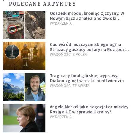
POLECANE ARTYKUŁY
Odszedł młodo, broniąc Ojczyzny. W
Nowym Sączu znaleziono zwłoki
mężczyzny z czasów potopu
WYDARZENIA
szwedzkiego
Cud wśród niszczycielskiego ognia.
Strażacy gaszący pożary na Roztoczu
opublikowali niezwykłe zdjęcie
WIADOMOŚCI Z POLSKI
Tragiczny finał górskiej wyprawy.
Diakon zginął w ataku niedźwiedzia
WIADOMOŚCI ZE ŚWIATA
Angela Merkel jako negocjator między
Rosją a UE w sprawie Ukrainy?
WYDARZENIA