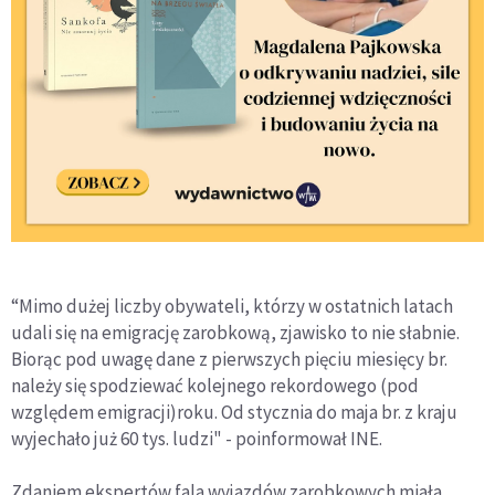
“Mimo dużej liczby obywateli, którzy w ostatnich latach
udali się na emigrację zarobkową, zjawisko to nie słabnie.
Biorąc pod uwagę dane z pierwszych pięciu miesięcy br.
należy się spodziewać kolejnego rekordowego (pod
względem emigracji)roku. Od stycznia do maja br. z kraju
wyjechało już 60 tys. ludzi" - poinformował INE.
Zdaniem ekspertów fala wyjazdów zarobkowych miała