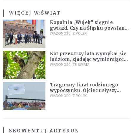
WIĘCEJ W:
ŚWIAT
Kopalnia „Wujek” sięgnie
gwiazd. Czy na Śląsku powstanie
„Dolina Krzemowa”?
WIADOMOŚCI Z POLSKI
Kot przez trzy lata wymykał się
ludziom, zjadając wymierające
kaczki. W końcu popełnił
WIADOMOŚCI ZE ŚWIATA
fatalny błąd
Tragiczny finał rodzinnego
wypoczynku. Ojciec usłyszy
zarzuty
WIADOMOŚCI Z POLSKI
SKOMENTUJ ARTYKUŁ