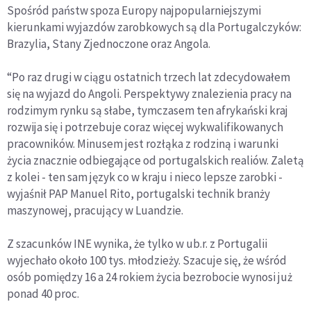
Spośród państw spoza Europy najpopularniejszymi
kierunkami wyjazdów zarobkowych są dla Portugalczyków:
Brazylia, Stany Zjednoczone oraz Angola.
“Po raz drugi w ciągu ostatnich trzech lat zdecydowałem
się na wyjazd do Angoli. Perspektywy znalezienia pracy na
rodzimym rynku są słabe, tymczasem ten afrykański kraj
rozwija się i potrzebuje coraz więcej wykwalifikowanych
pracowników. Minusem jest rozłąka z rodziną i warunki
życia znacznie odbiegające od portugalskich realiów. Zaletą
z kolei - ten sam język co w kraju i nieco lepsze zarobki -
wyjaśnił PAP Manuel Rito, portugalski technik branży
maszynowej, pracujący w Luandzie.
Z szacunków INE wynika, że tylko w ub.r. z Portugalii
wyjechało około 100 tys. młodzieży. Szacuje się, że wśród
osób pomiędzy 16 a 24 rokiem życia bezrobocie wynosi już
ponad 40 proc.