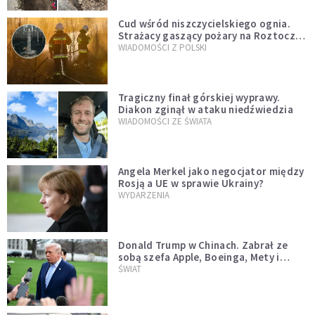
Cud wśród niszczycielskiego ognia.
Strażacy gaszący pożary na Roztoczu
opublikowali niezwykłe zdjęcie
WIADOMOŚCI Z POLSKI
Tragiczny finał górskiej wyprawy.
Diakon zginął w ataku niedźwiedzia
WIADOMOŚCI ZE ŚWIATA
Angela Merkel jako negocjator między
Rosją a UE w sprawie Ukrainy?
WYDARZENIA
Donald Trump w Chinach. Zabrał ze
sobą szefa Apple, Boeinga, Mety i
Muska
ŚWIAT