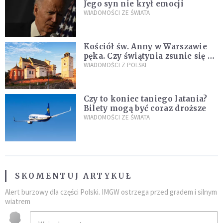
Jego syn nie krył emocji
WIADOMOŚCI ZE ŚWIATA
Kościół św. Anny w Warszawie
pęka. Czy świątynia zsunie się ze
skarpy?
WIADOMOŚCI Z POLSKI
Czy to koniec taniego latania?
Bilety mogą być coraz droższe
WIADOMOŚCI ZE ŚWIATA
SKOMENTUJ ARTYKUŁ
Alert burzowy dla części Polski. IMGW ostrzega przed gradem i silnym
wiatrem