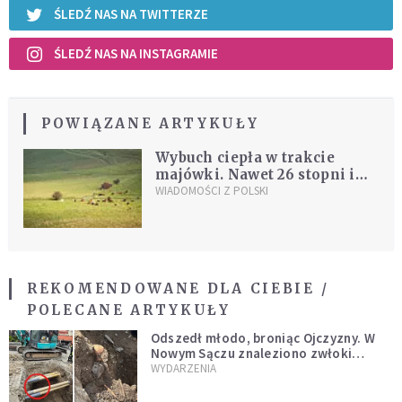
ŚLEDŹ NAS NA TWITTERZE
ŚLEDŹ NAS NA INSTAGRAMIE
POWIĄZANE ARTYKUŁY
Wybuch ciepła w trakcie
majówki. Nawet 26 stopni i
burze nad Polską
WIADOMOŚCI Z POLSKI
REKOMENDOWANE DLA CIEBIE /
POLECANE ARTYKUŁY
Odszedł młodo, broniąc Ojczyzny. W
Nowym Sączu znaleziono zwłoki
mężczyzny z czasów potopu
WYDARZENIA
szwedzkiego