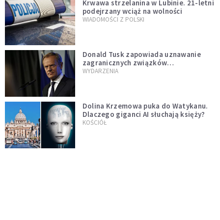
Krwawa strzelanina w Lubinie. 21-letni
podejrzany wciąż na wolności
WIADOMOŚCI Z POLSKI
Donald Tusk zapowiada uznawanie
zagranicznych związków
jednopłciowych. "Państwo oblało ten
WYDARZENIA
test"
Dolina Krzemowa puka do Watykanu.
Dlaczego giganci AI słuchają księży?
KOŚCIÓŁ