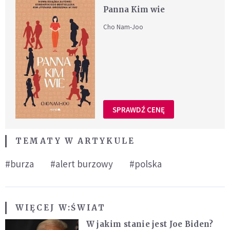
Panna Kim wie
Cho Nam-Joo
SPRAWDŹ CENĘ
TEMATY W ARTYKULE
#burza
#alert burzowy
#polska
WIĘCEJ W:
ŚWIAT
W jakim stanie jest Joe Biden?