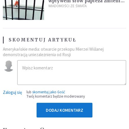
wpływem słów papieża zmienił
zdanie
WIADOMOŚCI ZE ŚWIATA
SKOMENTUJ ARTYKUŁ
Amerykańskie media: otwarcie przekopu Mierzei Wiślanej
demonstracją uniezależnienia od Rosji
Zaloguj się
lub
skomentuj jako Gość
Twój komentarz będzie moderowany
DODAJ KOMENTARZ