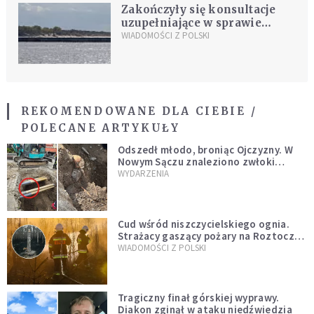
Zakończyły się konsultacje
uzupełniające w sprawie
przekopu Mierzei Wiślanej
WIADOMOŚCI Z POLSKI
REKOMENDOWANE DLA CIEBIE /
POLECANE ARTYKUŁY
Odszedł młodo, broniąc Ojczyzny. W
Nowym Sączu znaleziono zwłoki
mężczyzny z czasów potopu
WYDARZENIA
szwedzkiego
Cud wśród niszczycielskiego ognia.
Strażacy gaszący pożary na Roztoczu
opublikowali niezwykłe zdjęcie
WIADOMOŚCI Z POLSKI
Tragiczny finał górskiej wyprawy.
Diakon zginął w ataku niedźwiedzia