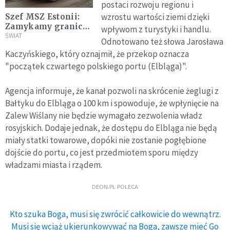
postaci rozwoju regionu i
wzrostu wartości ziemi dzięki
Szef MSZ Estonii:
Zamykamy granicę
wpływom z turystyki i handlu.
z Rosją w obawie
ŚWIAT
Odnotowano też słowa Jarosława
przed wjazdem
Kaczyńskiego, który oznajmił, że przekop oznacza
rosyjskich agentów
"początek czwartego polskiego portu (Elbląga)".
Agencja informuje, że kanał pozwoli na skrócenie żeglugi z
Bałtyku do Elbląga o 100 km i spowoduje, że wpłynięcie na
Zalew Wiślany nie będzie wymagało zezwolenia władz
rosyjskich. Dodaje jednak, że dostępu do Elbląga nie będą
miały statki towarowe, dopóki nie zostanie pogłębione
dojście do portu, co jest przedmiotem sporu między
władzami miasta i rządem.
DEON.PL POLECA
Kto szuka Boga, musi się zwrócić całkowicie do wewnątrz.
Musi się wciąż ukierunkowywać na Boga, zawsze mieć Go