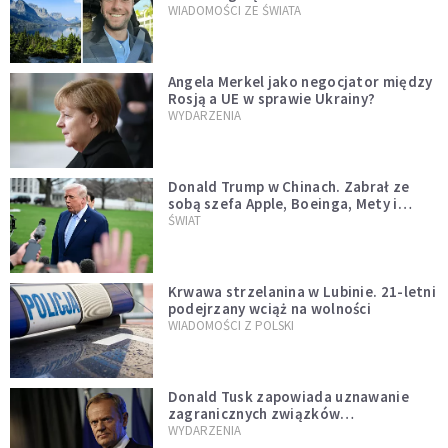
WIADOMOŚCI ZE ŚWIATA
Angela Merkel jako negocjator między
Rosją a UE w sprawie Ukrainy?
WYDARZENIA
Donald Trump w Chinach. Zabrał ze
sobą szefa Apple, Boeinga, Mety i
Muska
ŚWIAT
Krwawa strzelanina w Lubinie. 21-letni
podejrzany wciąż na wolności
WIADOMOŚCI Z POLSKI
Donald Tusk zapowiada uznawanie
zagranicznych związków
jednopłciowych. "Państwo oblało ten
WYDARZENIA
test"