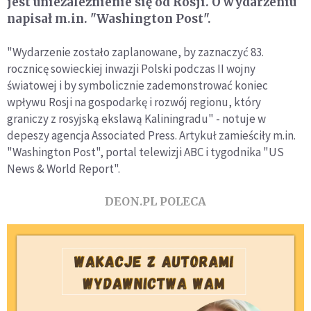
jest uniezależnienie się od Rosji. O wydarzeniu
napisał m.in. "Washington Post".
"Wydarzenie zostało zaplanowane, by zaznaczyć 83.
rocznicę sowieckiej inwazji Polski podczas II wojny
światowej i by symbolicznie zademonstrować koniec
wpływu Rosji na gospodarkę i rozwój regionu, który
graniczy z rosyjską ekslawą Kaliningradu" - notuje w
depeszy agencja Associated Press. Artykuł zamieściły m.in.
"Washington Post", portal telewizji ABC i tygodnika "US
News & World Report".
DEON.PL POLECA