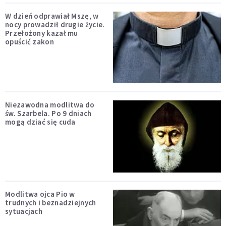
W dzień odprawiał Mszę, w
nocy prowadził drugie życie.
Przełożony kazał mu
opuścić zakon
Niezawodna modlitwa do
św. Szarbela. Po 9 dniach
mogą dziać się cuda
Modlitwa ojca Pio w
trudnych i beznadziejnych
sytuacjach