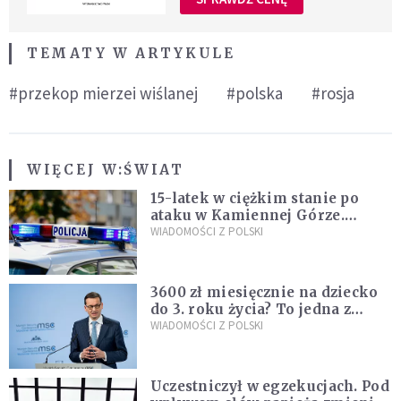
TEMATY W ARTYKULE
#przekop mierzei wiślanej
#polska
#rosja
WIĘCEJ W:
ŚWIAT
15-latek w ciężkim stanie po
ataku w Kamiennej Górze.
Policja zatrzymała dwóch
WIADOMOŚCI Z POLSKI
nastolatków
3600 zł miesięcznie na dziecko
do 3. roku życia? To jedna z
propozycji programu "Rozwój
WIADOMOŚCI Z POLSKI
Plus"
Uczestniczył w egzekucjach. Pod