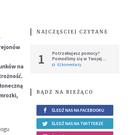
NAJCZĘŚCIEJ CZYTANE
-
 rejonów
Potrzebujesz pomocy?
1
Pomodlimy się w Twojej
intencji
62 komentarzy
runków na
trożność.
słoneczną
BĄDŹ NA BIEŻĄCO
mrozki,
ŚLEDŹ NAS NA FACEBOOKU
ŚLEDŹ NAS NA TWITTERZE
rogu