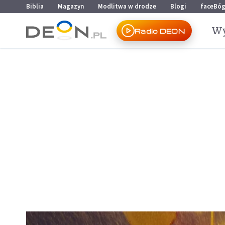
Przejdź do menu głównego
Przejdź do treści
Biblia
Magazyn
Modlitwa w drodze
Blogi
faceBó
Wy
Radio DEON