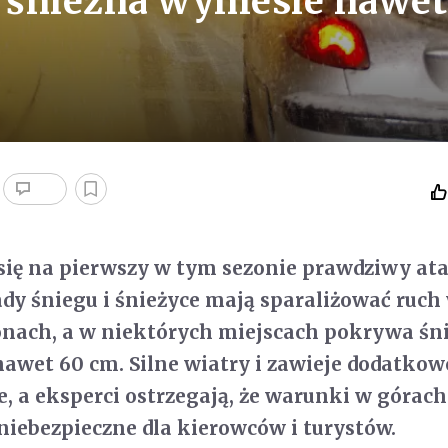
 śnieżna wyniesie nawet
się na pierwszy w tym sezonie prawdziwy ata
y śniegu i śnieżyce mają sparaliżować ruch
onach, a w niektórych miejscach pokrywa śn
awet 60 cm. Silne wiatry i zawieje dodatkow
e, a eksperci ostrzegają, że warunki w górac
iebezpieczne dla kierowców i turystów.