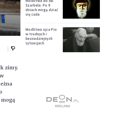
modlitwa do św.
Szarbela. Po 9
dniach mogą dziać
się cuda
Modlitwa ojca Pio
w trudnych i
beznadziejnych
sytuacjach
k zimy.
 w
ieżna
o
h mogą