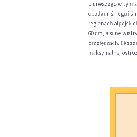
pierwszego w tym s
opadami śniegu i śn
regionach alpejski
60 cm, a silne wiatr
przełęczach. Ekspe
maksymalnej ostroż