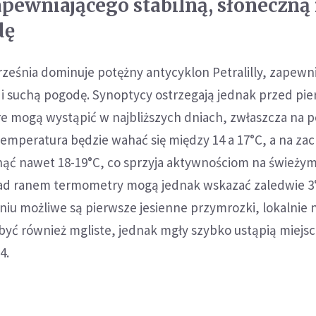
zapewniającego stabilną, słoneczną 
dę
ześnia dominuje potężny antycyklon Petralilly, zapewn
 i suchą pogodę. Synoptycy ostrzegają jednak przed pi
e mogą wystąpić w najbliższych dniach, zwłaszcza na p
 temperatura będzie wahać się między 14 a 17°C, a na zac
ąć nawet 18-19°C, co sprzyja aktywnościom na świeży
nad ranem termometry mogą jednak wskazać zaledwie 3
dniu możliwe są pierwsze jesienne przymrozki, lokalnie
być również mgliste, jednak mgły szybko ustąpią miejsc
4.
d