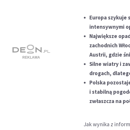
Europa szykuje 
intensywnymi op
Największe opad
zachodnich Włoc
Austrii, gdzie ś
Silne wiatry i 
drogach, dlateg
Polska pozostaj
i stabilną pogo
zwłaszcza na poł
Jak wynika z infor