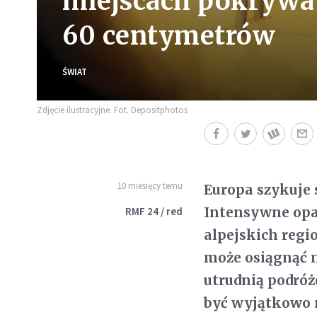
miejscach pokrywa
60 centymetrów
ŚWIAT
Zdjęcie ilustracyjne. Fot. Depositphotos
10 miesięcy temu
Europa szykuje 
Intensywne opad
RMF 24 / red
alpejskich regi
może osiągnąć n
utrudnią podróż
być wyjątkowo n