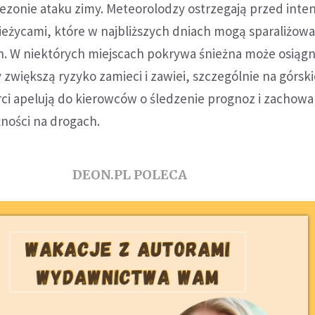
ezonie ataku zimy. Meteorolodzy ostrzegają przed int
ieżycami, które w najbliższych dniach mogą sparaliżow
ch. W niektórych miejscach pokrywa śnieżna może osiąg
y zwiększą ryzyko zamieci i zawiei, szczególnie na górsk
rci apelują do kierowców o śledzenie prognoz i zachowa
ności na drogach.
DEON.PL POLECA