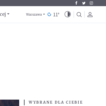
11
°
cej
Warszawa
WYBRANE DLA CIEBIE