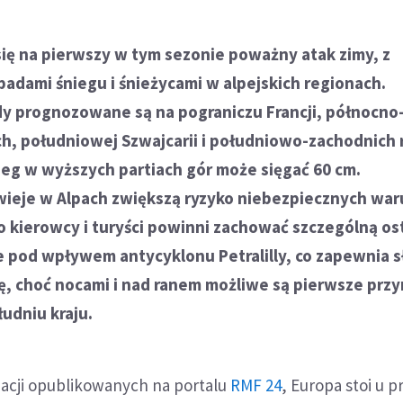
się na pierwszy w tym sezonie poważny atak zimy, z
adami śniegu i śnieżycami w alpejskich regionach.
y prognozowane są na pograniczu Francji, północno
h, południowej Szwajcarii i południowo-zachodnich
nieg w wyższych partiach gór może sięgać 60 cm.
zawieje w Alpach zwiększą ryzyko niebezpiecznych wa
o kierowcy i turyści powinni zachować szczególną os
e pod wpływem antycyklonu Petralilly, co zapewnia 
dę, choć nocami i nad ranem możliwe są pierwsze przy
udniu kraju.
macji opublikowanych na portalu
RMF 24
, Europa stoi u p