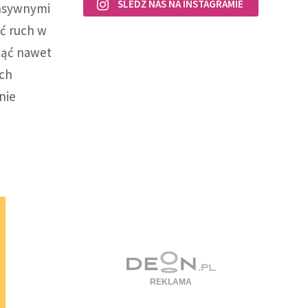
ŚLEDŹ NAS NA INSTAGRAMIE
ensywnymi
ać ruch w
nąć nawet
ich
nie