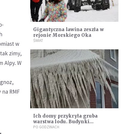
o-
Gigantyczna lawina zeszła w
h
rejonie Morskiego Oka
ŚWIAT
omiast w
tak zimy,
m Alpy. W
ognoz,
y na RMF
Ich domy przykryła gruba
warstwa lodu. Budynki
wyglądały jak lodowe rzeźby
PO GODZINACH