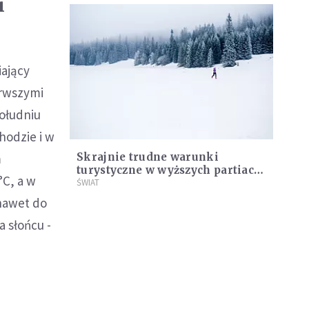
i
iający
erwszymi
ołudniu
hodzie i w
m
Skrajnie trudne warunki
turystyczne w wyższych partiach
°C, a w
Tatr
ŚWIAT
 nawet do
a słońcu -