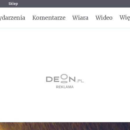
g
Sklep
Wię
darzenia
Komentarze
Wiara
Wideo