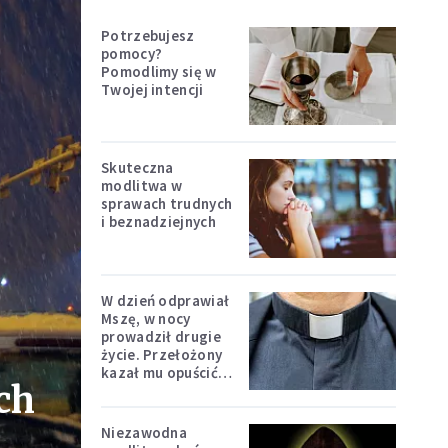
Potrzebujesz
pomocy?
Pomodlimy się w
Twojej intencji
Skuteczna
modlitwa w
sprawach trudnych
i beznadziejnych
W dzień odprawiał
Mszę, w nocy
prowadził drugie
życie. Przełożony
kazał mu opuścić
ch
zakon
Niezawodna