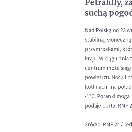
Petralilly, 
suchą pogo
Nad Polską od 23 wr
stabilną, słoneczną
przymrozkami, któr
kraju. W ciągu dnia
centrum może sięgn
powietrzu. Nocą i 
kotlinach i na połu
-1°C. Poranki mogą 
podaje portal RMF 2
Źródło: RMF 24 / re