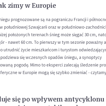
ak zimy w Europie
niegu prognozowane są na pograniczu Francji i północn
w południowej Szwajcarii oraz w południowo-zachodnic
 niżej położonych terenach śnieg może sięgać 30 cm, nat
ór - nawet 60 cm. To pierwszy w tym sezonie poważny a
o utrudnić życie mieszkańcom i turystom odwiedzający
e spodziewa się wczesnych opadów śniegu, a synoptycy
owaną pogodę. Mimo to eksperci zalecają śledzenie pr
feryczne w Europie mogą się szybko zmieniać - czytam
duje się po wpływem antycyklonu