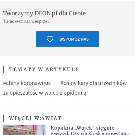
Tworzymy DEON.pl dla Ciebie
Tu możesz nas wesprzeć.
WSPOMÓŻ NAS
TEMATY W ARTYKULE
#chiny koronawirus
#chiny kary dla urzędników
za opieszałość w walce z epidemią
WIĘCEJ W:
ŚWIAT
Kopalnia „Wujek” sięgnie
gwiazd. Czy na Śląsku powstanie