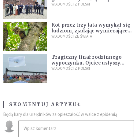
„Dolina Krzemowa”?
WIADOMOŚCI Z POLSKI
Kot przez trzy lata wymykał się
ludziom, zjadając wymierające
kaczki. W końcu popełnił
WIADOMOŚCI ZE ŚWIATA
fatalny błąd
Tragiczny finał rodzinnego
wypoczynku. Ojciec usłyszy
zarzuty
WIADOMOŚCI Z POLSKI
SKOMENTUJ ARTYKUŁ
Będą kary dla urzędników za opieszałość w walce z epidemią