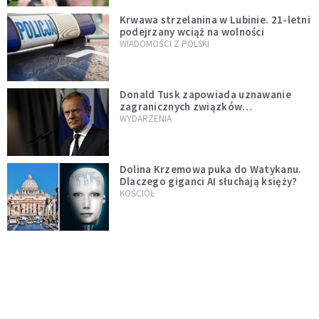
Krwawa strzelanina w Lubinie. 21-letni
podejrzany wciąż na wolności
WIADOMOŚCI Z POLSKI
Donald Tusk zapowiada uznawanie
zagranicznych związków
jednopłciowych. "Państwo oblało ten
WYDARZENIA
test"
Dolina Krzemowa puka do Watykanu.
Dlaczego giganci AI słuchają księży?
KOŚCIÓŁ