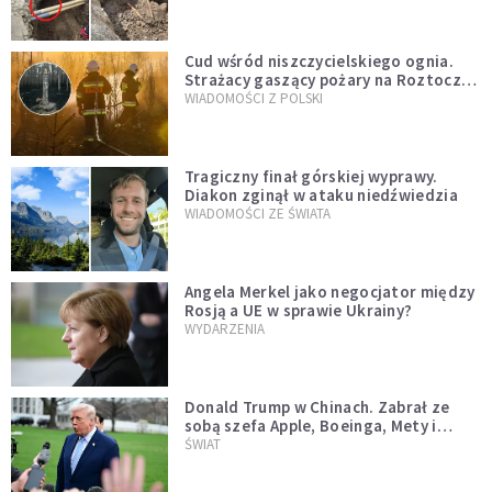
szwedzkiego
Cud wśród niszczycielskiego ognia.
Strażacy gaszący pożary na Roztoczu
opublikowali niezwykłe zdjęcie
WIADOMOŚCI Z POLSKI
Tragiczny finał górskiej wyprawy.
Diakon zginął w ataku niedźwiedzia
WIADOMOŚCI ZE ŚWIATA
Angela Merkel jako negocjator między
Rosją a UE w sprawie Ukrainy?
WYDARZENIA
Donald Trump w Chinach. Zabrał ze
sobą szefa Apple, Boeinga, Mety i
Muska
ŚWIAT