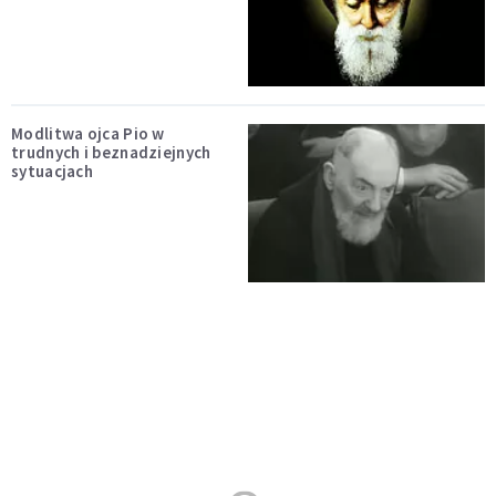
Modlitwa ojca Pio w
trudnych i beznadziejnych
sytuacjach