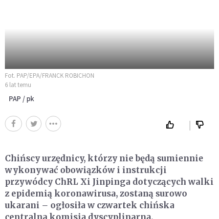
Fot. PAP/EPA/FRANCK ROBICHON
6 lat temu
PAP / pk
Chińscy urzędnicy, którzy nie będą sumiennie
wykonywać obowiązków i instrukcji
przywódcy ChRL Xi Jinpinga dotyczących walki
z epidemią koronawirusa, zostaną surowo
ukarani – ogłosiła w czwartek chińska
centralna komisja dyscyplinarna.