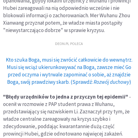
opanowania, gdyby lokalni urzędnicy z Wuhanu i prowincji
Hubei zareagowali na nią odpowiednio wcześnie i nie
blokowali informacji o zachorowaniach. Mer Wuhanu Zhou
Xianwang przyznał potem, że władze miasta postąpiły
"niewystarczająco dobrze" w sprawie kryzysu.
DEON.PL POLECA
Kto szuka Boga, musi się zwrócić całkowicie do wewnątrz.
Musi się wciąż ukierunkowywać na Boga, zawsze mieć Go
przed oczyma i wytrwale zapominać o sobie, aż znajdzie
Boga, swój prawdziwy skarb. (Sprawdź:
Rozwój duchowy
)
"Błędy urzędników to jedna z przyczyn tej epidemii"
-
ocenił w rozmowie z PAP student prawa z Wuhanu,
przedstawiający się nazwiskiem Li. Zaznaczył przy tym, że
władze centralne zareagowały na kryzys szybko i
zdecydowanie, poddając kwarantannie dużą część
prowincji Hubei, gdzie odnotowano najwięcej zakażeń.