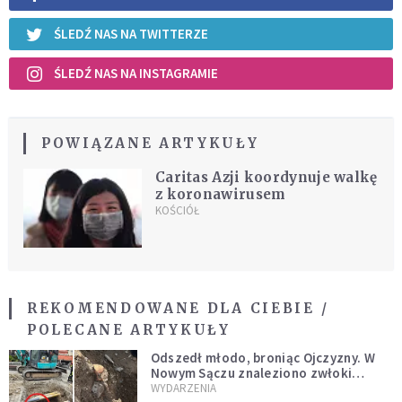
ŚLEDŹ NAS NA TWITTERZE
ŚLEDŹ NAS NA INSTAGRAMIE
POWIĄZANE ARTYKUŁY
Caritas Azji koordynuje walkę
z koronawirusem
KOŚCIÓŁ
REKOMENDOWANE DLA CIEBIE /
POLECANE ARTYKUŁY
Odszedł młodo, broniąc Ojczyzny. W
Nowym Sączu znaleziono zwłoki
mężczyzny z czasów potopu
WYDARZENIA