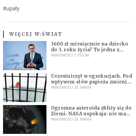
#upały
WIĘCEJ W:
ŚWIAT
3600 zł miesięcznie na dziecko
do 3. roku życia? To jedna z
propozycji programu "Rozwój
WIADOMOŚCI Z POLSKI
Plus"
Uczestniczył w egzekucjach. Pod
wpływem słów papieża zmienił
zdanie
WIADOMOŚCI ZE ŚWIATA
Ogromna asteroida zbliży się do
Ziemi. NASA uspokaja: nie ma
zagrożenia
WIADOMOŚCI ZE ŚWIATA