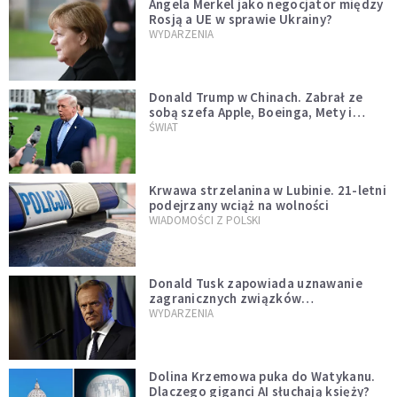
Angela Merkel jako negocjator między
Rosją a UE w sprawie Ukrainy?
WYDARZENIA
Donald Trump w Chinach. Zabrał ze
sobą szefa Apple, Boeinga, Mety i
Muska
ŚWIAT
Krwawa strzelanina w Lubinie. 21-letni
podejrzany wciąż na wolności
WIADOMOŚCI Z POLSKI
Donald Tusk zapowiada uznawanie
zagranicznych związków
jednopłciowych. "Państwo oblało ten
WYDARZENIA
test"
Dolina Krzemowa puka do Watykanu.
Dlaczego giganci AI słuchają księży?