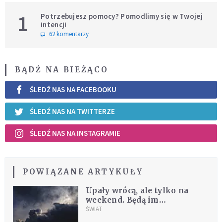
1
Potrzebujesz pomocy? Pomodlimy się w Twojej
intencji
62 komentarzy
BĄDŹ NA BIEŻĄCO
ŚLEDŹ NAS NA FACEBOOKU
ŚLEDŹ NAS NA TWITTERZE
ŚLEDŹ NAS NA INSTAGRAMIE
POWIĄZANE ARTYKUŁY
Upały wrócą, ale tylko na
weekend. Będą im
towarzyszyć gwałtowne
ŚWIAT
zjawiska pogodowe