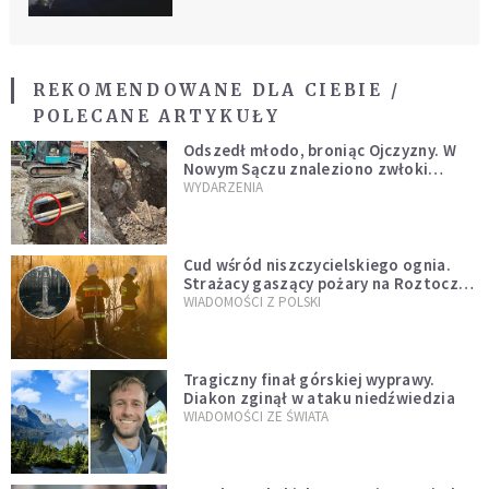
REKOMENDOWANE DLA CIEBIE /
POLECANE ARTYKUŁY
Odszedł młodo, broniąc Ojczyzny. W
Nowym Sączu znaleziono zwłoki
mężczyzny z czasów potopu
WYDARZENIA
szwedzkiego
Cud wśród niszczycielskiego ognia.
Strażacy gaszący pożary na Roztoczu
opublikowali niezwykłe zdjęcie
WIADOMOŚCI Z POLSKI
Tragiczny finał górskiej wyprawy.
Diakon zginął w ataku niedźwiedzia
WIADOMOŚCI ZE ŚWIATA