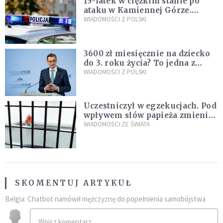
15-latek w ciężkim stanie po
ataku w Kamiennej Górze.
Policja zatrzymała dwóch
WIADOMOŚCI Z POLSKI
nastolatków
3600 zł miesięcznie na dziecko
do 3. roku życia? To jedna z
propozycji programu "Rozwój
WIADOMOŚCI Z POLSKI
Plus"
Uczestniczył w egzekucjach. Pod
wpływem słów papieża zmienił
zdanie
WIADOMOŚCI ZE ŚWIATA
SKOMENTUJ ARTYKUŁ
Belgia: Chatbot namówił mężczyznę do popełnienia samobójstwa