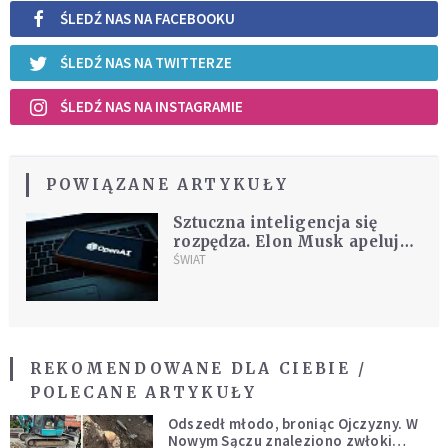
ŚLEDŹ NAS NA FACEBOOKU
ŚLEDŹ NAS NA TWITTERZE
ŚLEDŹ NAS NA INSTAGRAMIE
POWIĄZANE ARTYKUŁY
Sztuczna inteligencja się
rozpędza. Elon Musk apeluje
o przerwę w jej rozwoju
ŚWIAT
REKOMENDOWANE DLA CIEBIE /
POLECANE ARTYKUŁY
Odszedł młodo, broniąc Ojczyzny. W
Nowym Sączu znaleziono zwłoki