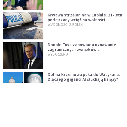
Krwawa strzelanina w Lubinie. 21-letni
podejrzany wciąż na wolności
WIADOMOŚCI Z POLSKI
Donald Tusk zapowiada uznawanie
zagranicznych związków
jednopłciowych. "Państwo oblało ten
WYDARZENIA
test"
Dolina Krzemowa puka do Watykanu.
Dlaczego giganci AI słuchają księży?
KOŚCIÓŁ