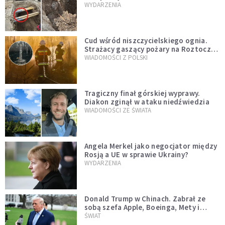
mężczyzny z czasów potopu
WYDARZENIA
szwedzkiego
Cud wśród niszczycielskiego ognia.
Strażacy gaszący pożary na Roztoczu
opublikowali niezwykłe zdjęcie
WIADOMOŚCI Z POLSKI
Tragiczny finał górskiej wyprawy.
Diakon zginął w ataku niedźwiedzia
WIADOMOŚCI ZE ŚWIATA
Angela Merkel jako negocjator między
Rosją a UE w sprawie Ukrainy?
WYDARZENIA
Donald Trump w Chinach. Zabrał ze
sobą szefa Apple, Boeinga, Mety i
Muska
ŚWIAT