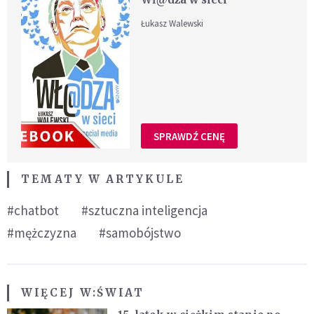
Łukasz Walewski
SPRAWDŹ CENĘ
TEMATY W ARTYKULE
#chatbot
#sztuczna inteligencja
#mężczyzna
#samobójstwo
WIĘCEJ W:
ŚWIAT