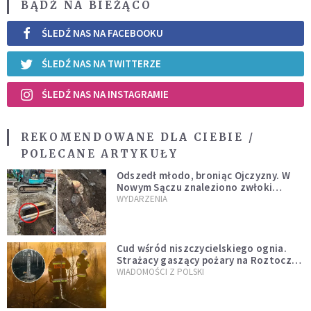
BĄDŹ NA BIEŻĄCO
ŚLEDŹ NAS NA FACEBOOKU
ŚLEDŹ NAS NA TWITTERZE
ŚLEDŹ NAS NA INSTAGRAMIE
REKOMENDOWANE DLA CIEBIE /
POLECANE ARTYKUŁY
Odszedł młodo, broniąc Ojczyzny. W
Nowym Sączu znaleziono zwłoki
mężczyzny z czasów potopu
WYDARZENIA
szwedzkiego
Cud wśród niszczycielskiego ognia.
Strażacy gaszący pożary na Roztoczu
opublikowali niezwykłe zdjęcie
WIADOMOŚCI Z POLSKI