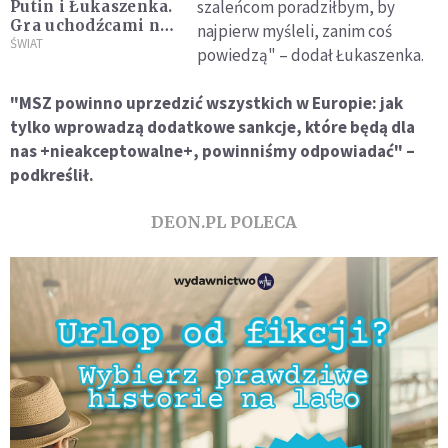
szaleńcom poradziłbym, by
Putin i Łukaszenka.
Gra uchodźcami na
najpierw myśleli, zanim coś
granicy Białorusi z
ŚWIAT
powiedzą" – dodał Łukaszenka.
Polską i Litwą
"MSZ powinno uprzedzić wszystkich w Europie: jak
tylko wprowadzą dodatkowe sankcje, które będą dla
nas +nieakceptowalne+, powinniśmy odpowiadać" –
podkreślił.
DEON.PL POLECA