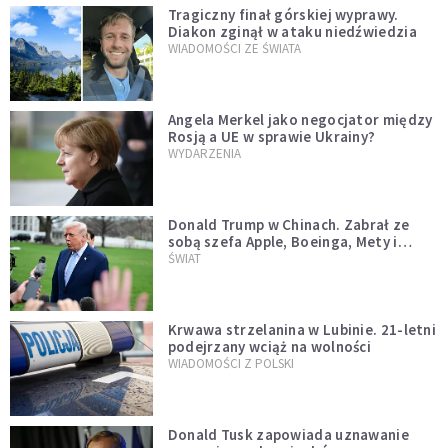
Tragiczny finał górskiej wyprawy.
Diakon zginął w ataku niedźwiedzia
WIADOMOŚCI ZE ŚWIATA
Angela Merkel jako negocjator między
Rosją a UE w sprawie Ukrainy?
WYDARZENIA
Donald Trump w Chinach. Zabrał ze
sobą szefa Apple, Boeinga, Mety i
Muska
ŚWIAT
Krwawa strzelanina w Lubinie. 21-letni
podejrzany wciąż na wolności
WIADOMOŚCI Z POLSKI
Donald Tusk zapowiada uznawanie