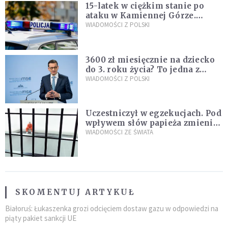
15-latek w ciężkim stanie po
ataku w Kamiennej Górze.
Policja zatrzymała dwóch
WIADOMOŚCI Z POLSKI
nastolatków
3600 zł miesięcznie na dziecko
do 3. roku życia? To jedna z
propozycji programu "Rozwój
WIADOMOŚCI Z POLSKI
Plus"
Uczestniczył w egzekucjach. Pod
wpływem słów papieża zmienił
zdanie
WIADOMOŚCI ZE ŚWIATA
SKOMENTUJ ARTYKUŁ
Białoruś: Łukaszenka grozi odcięciem dostaw gazu w odpowiedzi na
piąty pakiet sankcji UE