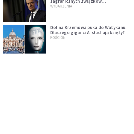
zagranicznych związków
jednopłciowych. "Państwo oblało ten
WYDARZENIA
test"
Dolina Krzemowa puka do Watykanu.
Dlaczego giganci AI słuchają księży?
KOŚCIÓŁ