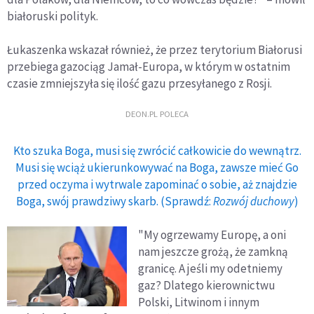
białoruski polityk.
Łukaszenka wskazał również, że przez terytorium Białorusi
przebiega gazociąg Jamał-Europa, w którym w ostatnim
czasie zmniejszyła się ilość gazu przesyłanego z Rosji.
DEON.PL POLECA
Kto szuka Boga, musi się zwrócić całkowicie do wewnątrz.
Musi się wciąż ukierunkowywać na Boga, zawsze mieć Go
przed oczyma i wytrwale zapominać o sobie, aż znajdzie
Boga, swój prawdziwy skarb. (Sprawdź:
Rozwój duchowy
)
"My ogrzewamy Europę, a oni
nam jeszcze grożą, że zamkną
granicę. A jeśli my odetniemy
gaz? Dlatego kierownictwu
Polski, Litwinom i innym