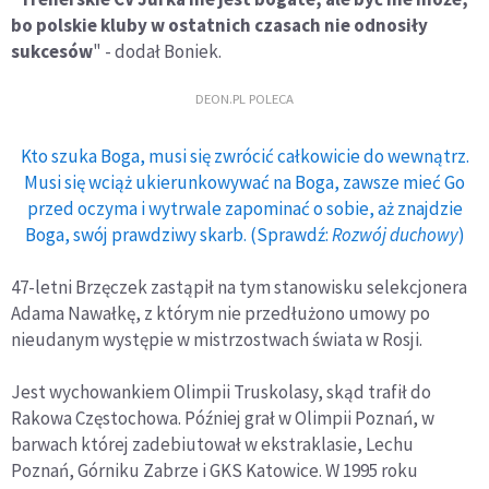
bo polskie kluby w ostatnich czasach nie odnosiły
sukcesów
" - dodał Boniek.
DEON.PL POLECA
Kto szuka Boga, musi się zwrócić całkowicie do wewnątrz.
Musi się wciąż ukierunkowywać na Boga, zawsze mieć Go
przed oczyma i wytrwale zapominać o sobie, aż znajdzie
Boga, swój prawdziwy skarb. (Sprawdź:
Rozwój duchowy
)
47-letni Brzęczek zastąpił na tym stanowisku selekcjonera
Adama Nawałkę, z którym nie przedłużono umowy po
nieudanym występie w mistrzostwach świata w Rosji.
Jest wychowankiem Olimpii Truskolasy, skąd trafił do
Rakowa Częstochowa. Później grał w Olimpii Poznań, w
barwach której zadebiutował w ekstraklasie, Lechu
Poznań, Górniku Zabrze i GKS Katowice. W 1995 roku