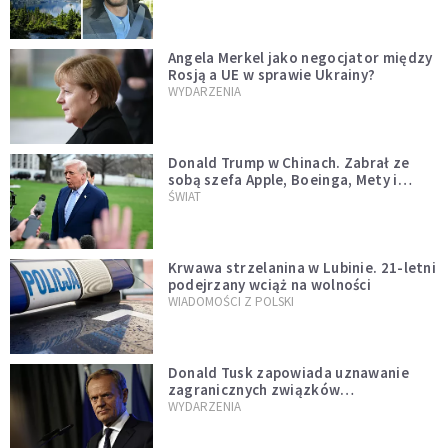
Angela Merkel jako negocjator między
Rosją a UE w sprawie Ukrainy?
WYDARZENIA
Donald Trump w Chinach. Zabrał ze
sobą szefa Apple, Boeinga, Mety i
Muska
ŚWIAT
Krwawa strzelanina w Lubinie. 21-letni
podejrzany wciąż na wolności
WIADOMOŚCI Z POLSKI
Donald Tusk zapowiada uznawanie
zagranicznych związków
jednopłciowych. "Państwo oblało ten
WYDARZENIA
test"