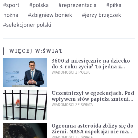
#sport
#polska
#reprezentacja
#piłka
nożna
#zbigniew boniek
#jerzy brzęczek
#selekcjoner polski
WIĘCEJ W:
ŚWIAT
3600 zł miesięcznie na dziecko
do 3. roku życia? To jedna z
propozycji programu "Rozwój
WIADOMOŚCI Z POLSKI
Plus"
Uczestniczył w egzekucjach. Pod
wpływem słów papieża zmienił
zdanie
WIADOMOŚCI ZE ŚWIATA
Ogromna asteroida zbliży się do
Ziemi. NASA uspokaja: nie ma
zagrożenia
WIADOMOŚCI ZE ŚWIATA