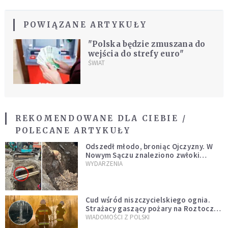
POWIĄZANE ARTYKUŁY
"Polska będzie zmuszana do
wejścia do strefy euro"
ŚWIAT
REKOMENDOWANE DLA CIEBIE /
POLECANE ARTYKUŁY
Odszedł młodo, broniąc Ojczyzny. W
Nowym Sączu znaleziono zwłoki
mężczyzny z czasów potopu
WYDARZENIA
szwedzkiego
Cud wśród niszczycielskiego ognia.
Strażacy gaszący pożary na Roztoczu
opublikowali niezwykłe zdjęcie
WIADOMOŚCI Z POLSKI