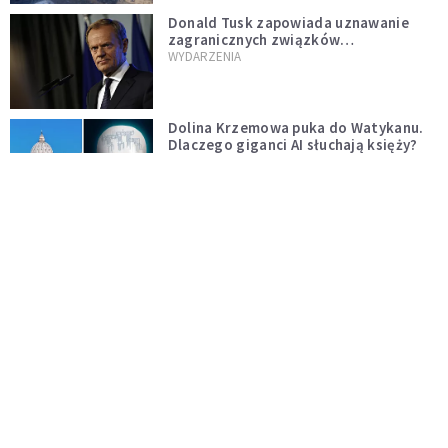
Donald Tusk zapowiada uznawanie
zagranicznych związków
jednopłciowych. "Państwo oblało ten
WYDARZENIA
test"
Dolina Krzemowa puka do Watykanu.
Dlaczego giganci AI słuchają księży?
KOŚCIÓŁ