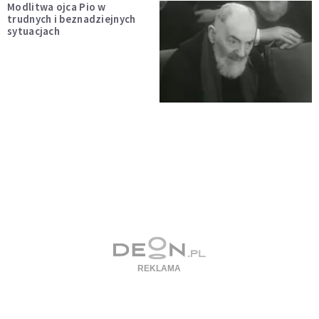
Modlitwa ojca Pio w
trudnych i beznadziejnych
sytuacjach