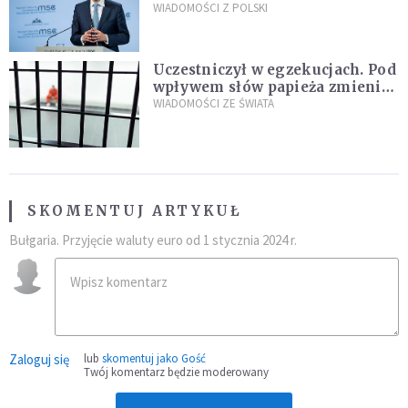
propozycji programu "Rozwój
WIADOMOŚCI Z POLSKI
Plus"
Uczestniczył w egzekucjach. Pod
wpływem słów papieża zmienił
zdanie
WIADOMOŚCI ZE ŚWIATA
SKOMENTUJ ARTYKUŁ
Bułgaria. Przyjęcie waluty euro od 1 stycznia 2024 r.
Zaloguj się
lub
skomentuj jako Gość
Twój komentarz będzie moderowany