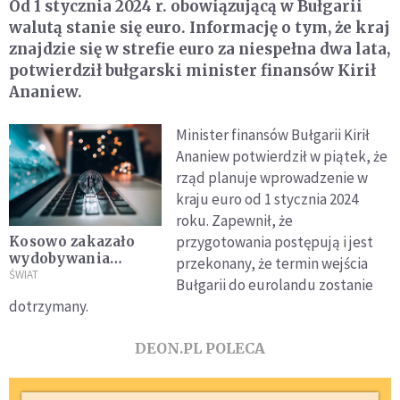
Od 1 stycznia 2024 r. obowiązującą w Bułgarii
walutą stanie się euro. Informację o tym, że kraj
znajdzie się w strefie euro za niespełna dwa lata,
potwierdził bułgarski minister finansów Kirił
Ananiew.
Minister finansów Bułgarii Kirił
Ananiew potwierdził w piątek, że
rząd planuje wprowadzenie w
kraju euro od 1 stycznia 2024
roku. Zapewnił, że
przygotowania postępują i jest
Kosowo zakazało
wydobywania
przekonany, że termin wejścia
kryptowalut.
ŚWIAT
Bułgarii do eurolandu zostanie
Powód? Brak prądu
dotrzymany.
DEON.PL POLECA