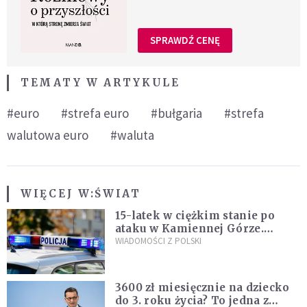
SPRAWDŹ CENĘ
TEMATY W ARTYKULE
#euro
#strefa euro
#bułgaria
#strefa
walutowa euro
#waluta
WIĘCEJ W:
ŚWIAT
15-latek w ciężkim stanie po
ataku w Kamiennej Górze.
Policja zatrzymała dwóch
WIADOMOŚCI Z POLSKI
nastolatków
3600 zł miesięcznie na dziecko
do 3. roku życia? To jedna z