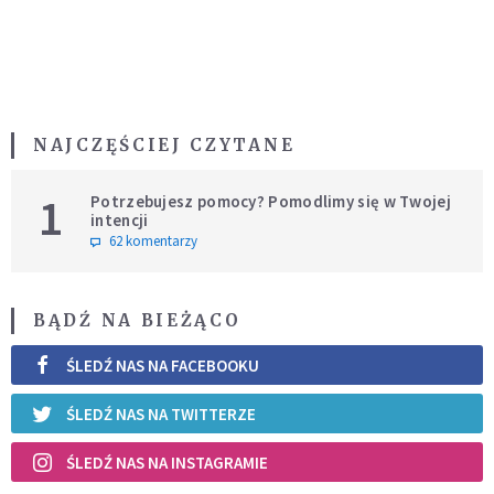
NAJCZĘŚCIEJ CZYTANE
1
Potrzebujesz pomocy? Pomodlimy się w Twojej
intencji
62 komentarzy
BĄDŹ NA BIEŻĄCO
ŚLEDŹ NAS NA FACEBOOKU
ŚLEDŹ NAS NA TWITTERZE
ŚLEDŹ NAS NA INSTAGRAMIE