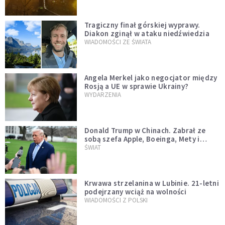
Tragiczny finał górskiej wyprawy.
Diakon zginął w ataku niedźwiedzia
WIADOMOŚCI ZE ŚWIATA
Angela Merkel jako negocjator między
Rosją a UE w sprawie Ukrainy?
WYDARZENIA
Donald Trump w Chinach. Zabrał ze
sobą szefa Apple, Boeinga, Mety i
Muska
ŚWIAT
Krwawa strzelanina w Lubinie. 21-letni
podejrzany wciąż na wolności
WIADOMOŚCI Z POLSKI