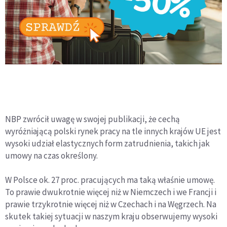
NBP zwrócił uwagę w swojej publikacji, że cechą
wyróżniającą polski rynek pracy na tle innych krajów UE jest
wysoki udział elastycznych form zatrudnienia, takich jak
umowy na czas określony.
W Polsce ok. 27 proc. pracujących ma taką właśnie umowę.
To prawie dwukrotnie więcej niż w Niemczech i we Francji i
prawie trzykrotnie więcej niż w Czechach i na Węgrzech. Na
skutek takiej sytuacji w naszym kraju obserwujemy wysoki