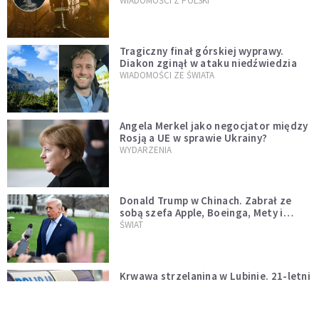
opublikowali niezwykłe zdjęcie
WIADOMOŚCI Z POLSKI
Tragiczny finał górskiej wyprawy.
Diakon zginął w ataku niedźwiedzia
WIADOMOŚCI ZE ŚWIATA
Angela Merkel jako negocjator między
Rosją a UE w sprawie Ukrainy?
WYDARZENIA
Donald Trump w Chinach. Zabrał ze
sobą szefa Apple, Boeinga, Mety i
Muska
ŚWIAT
Krwawa strzelanina w Lubinie. 21-letni
podejrzany wciąż na wolności
WIADOMOŚCI Z POLSKI