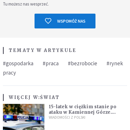
Tu możesz nas wesprzeć.
WSPOMÓŻ NAS
TEMATY W ARTYKULE
#gospodarka
#praca
#bezrobocie
#rynek
pracy
WIĘCEJ W:
ŚWIAT
15-latek w ciężkim stanie po
ataku w Kamiennej Górze.
Policja zatrzymała dwóch
WIADOMOŚCI Z POLSKI
nastolatków