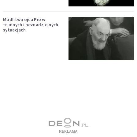
Modlitwa ojca Pio w
trudnych i beznadziejnych
sytuacjach