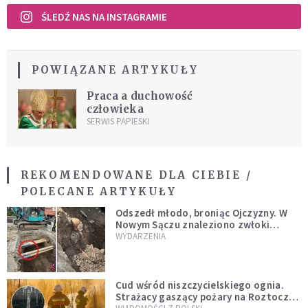
ŚLEDŹ NAS NA INSTAGRAMIE
POWIĄZANE ARTYKUŁY
Praca a duchowość
człowieka
SERWIS PAPIESKI
REKOMENDOWANE DLA CIEBIE /
POLECANE ARTYKUŁY
Odszedł młodo, broniąc Ojczyzny. W
Nowym Sączu znaleziono zwłoki
mężczyzny z czasów potopu
WYDARZENIA
szwedzkiego
Cud wśród niszczycielskiego ognia.
Strażacy gaszący pożary na Roztoczu