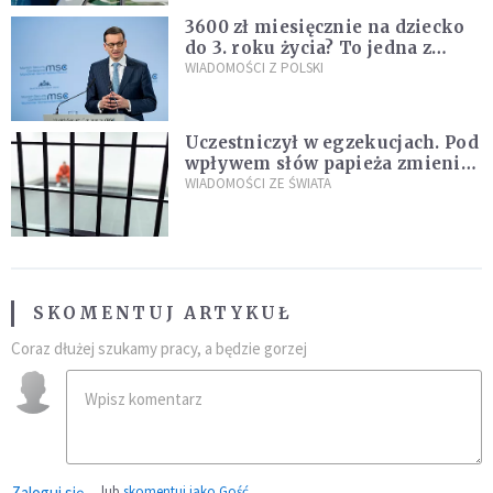
3600 zł miesięcznie na dziecko
do 3. roku życia? To jedna z
propozycji programu "Rozwój
WIADOMOŚCI Z POLSKI
Plus"
Uczestniczył w egzekucjach. Pod
wpływem słów papieża zmienił
zdanie
WIADOMOŚCI ZE ŚWIATA
SKOMENTUJ ARTYKUŁ
Coraz dłużej szukamy pracy, a będzie gorzej
Zaloguj się
lub
skomentuj jako Gość