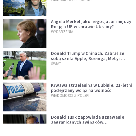
Angela Merkel jako negocjator między
Rosją a UE w sprawie Ukrainy?
WYDARZENIA
Donald Trump w Chinach. Zabrał ze
sobą szefa Apple, Boeinga, Mety i
Muska
ŚWIAT
Krwawa strzelanina w Lubinie. 21-letni
podejrzany wciąż na wolności
WIADOMOŚCI Z POLSKI
Donald Tusk zapowiada uznawanie
zagranicznych związków
jednopłciowych. "Państwo oblało ten
WYDARZENIA
test"