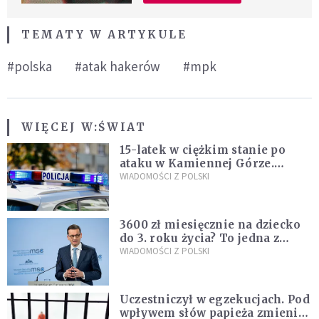
TEMATY W ARTYKULE
#polska
#atak hakerów
#mpk
WIĘCEJ W:
ŚWIAT
15-latek w ciężkim stanie po
ataku w Kamiennej Górze.
Policja zatrzymała dwóch
WIADOMOŚCI Z POLSKI
nastolatków
3600 zł miesięcznie na dziecko
do 3. roku życia? To jedna z
propozycji programu "Rozwój
WIADOMOŚCI Z POLSKI
Plus"
Uczestniczył w egzekucjach. Pod
wpływem słów papieża zmienił