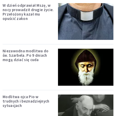
W dzień odprawiał Mszę, w
nocy prowadził drugie życie.
Przełożony kazał mu
opuścić zakon
Niezawodna modlitwa do
św. Szarbela. Po 9 dniach
mogą dziać się cuda
Modlitwa ojca Pio w
trudnych i beznadziejnych
sytuacjach