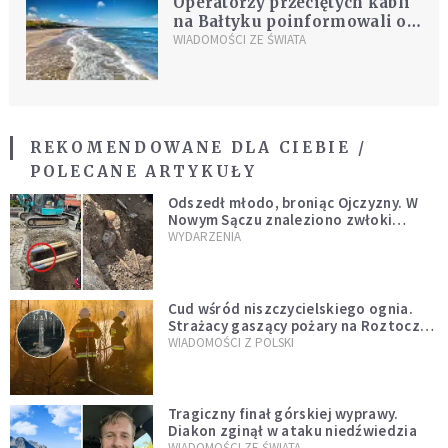
Operatorzy przeciętych kabli
na Bałtyku poinformowali o
ich naprawieniu
WIADOMOŚCI ZE ŚWIATA
REKOMENDOWANE DLA CIEBIE /
POLECANE ARTYKUŁY
Odszedł młodo, broniąc Ojczyzny. W
Nowym Sączu znaleziono zwłoki
mężczyzny z czasów potopu
WYDARZENIA
szwedzkiego
Cud wśród niszczycielskiego ognia.
Strażacy gaszący pożary na Roztoczu
opublikowali niezwykłe zdjęcie
WIADOMOŚCI Z POLSKI
Tragiczny finał górskiej wyprawy.
Diakon zginął w ataku niedźwiedzia
WIADOMOŚCI ZE ŚWIATA