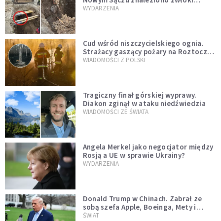
mężczyzny z czasów potopu
WYDARZENIA
szwedzkiego
Cud wśród niszczycielskiego ognia.
Strażacy gaszący pożary na Roztoczu
opublikowali niezwykłe zdjęcie
WIADOMOŚCI Z POLSKI
Tragiczny finał górskiej wyprawy.
Diakon zginął w ataku niedźwiedzia
WIADOMOŚCI ZE ŚWIATA
Angela Merkel jako negocjator między
Rosją a UE w sprawie Ukrainy?
WYDARZENIA
Donald Trump w Chinach. Zabrał ze
sobą szefa Apple, Boeinga, Mety i
Muska
ŚWIAT