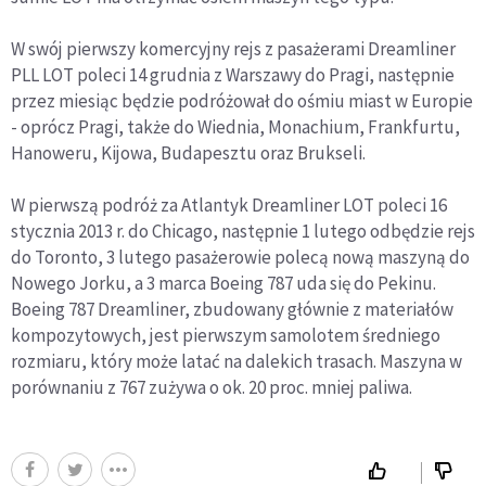
W swój pierwszy komercyjny rejs z pasażerami Dreamliner
PLL LOT poleci 14 grudnia z Warszawy do Pragi, następnie
przez miesiąc będzie podróżował do ośmiu miast w Europie
- oprócz Pragi, także do Wiednia, Monachium, Frankfurtu,
Hanoweru, Kijowa, Budapesztu oraz Brukseli.
W pierwszą podróż za Atlantyk Dreamliner LOT poleci 16
stycznia 2013 r. do Chicago, następnie 1 lutego odbędzie rejs
do Toronto, 3 lutego pasażerowie polecą nową maszyną do
Nowego Jorku, a 3 marca Boeing 787 uda się do Pekinu.
Boeing 787 Dreamliner, zbudowany głównie z materiałów
kompozytowych, jest pierwszym samolotem średniego
rozmiaru, który może latać na dalekich trasach. Maszyna w
porównaniu z 767 zużywa o ok. 20 proc. mniej paliwa.