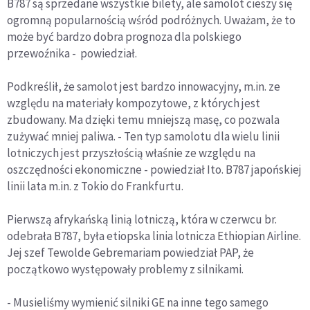
B787 są sprzedane wszystkie bilety, ale samolot cieszy się
ogromną popularnością wśród podróżnych. Uważam, że to
może być bardzo dobra prognoza dla polskiego
przewoźnika - powiedział.
Podkreślił, że samolot jest bardzo innowacyjny, m.in. ze
względu na materiały kompozytowe, z których jest
zbudowany. Ma dzięki temu mniejszą masę, co pozwala
zużywać mniej paliwa. - Ten typ samolotu dla wielu linii
lotniczych jest przyszłością właśnie ze względu na
oszczędności ekonomiczne - powiedział Ito. B787 japońskiej
linii lata m.in. z Tokio do Frankfurtu.
Pierwszą afrykańską linią lotniczą, która w czerwcu br.
odebrała B787, była etiopska linia lotnicza Ethiopian Airline.
Jej szef Tewolde Gebremariam powiedział PAP, że
początkowo występowały problemy z silnikami.
- Musieliśmy wymienić silniki GE na inne tego samego