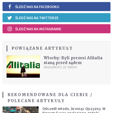
ŚLEDŹ NAS NA FACEBOOKU
ŚLEDŹ NAS NA TWITTERZE
ŚLEDŹ NAS NA INSTAGRAMIE
POWIĄZANE ARTYKUŁY
Włochy: Byli prezesi Alitalia
staną przed sądem
WIADOMOŚCI ZE ŚWIATA
REKOMENDOWANE DLA CIEBIE /
POLECANE ARTYKUŁY
Odszedł młodo, broniąc Ojczyzny. W
Nowym Sączu znaleziono zwłoki