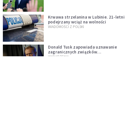
Krwawa strzelanina w Lubinie. 21-letni
podejrzany wciąż na wolności
WIADOMOŚCI Z POLSKI
Donald Tusk zapowiada uznawanie
zagranicznych związków
jednopłciowych. "Państwo oblało ten
WYDARZENIA
test"
Dolina Krzemowa puka do Watykanu.
Dlaczego giganci AI słuchają księży?
KOŚCIÓŁ