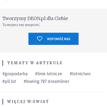
Tworzymy DEON.pl dla Ciebie
Tu możesz nas wesprzeć.
WSPOMÓŻ NAS
TEMATY W ARTYKULE
#gospodarka
#linie lotnicze
#lotnictwo
#pll lot
#boeing 787 dreamliner
WIĘCEJ W:
ŚWIAT