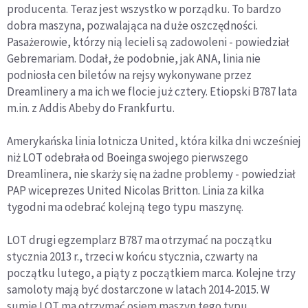
producenta. Teraz jest wszystko w porządku. To bardzo
dobra maszyna, pozwalająca na duże oszczędności.
Pasażerowie, którzy nią lecieli są zadowoleni - powiedział
Gebremariam. Dodał, że podobnie, jak ANA, linia nie
podniosła cen biletów na rejsy wykonywane przez
Dreamlinery a ma ich we flocie już cztery. Etiopski B787 lata
m.in. z Addis Abeby do Frankfurtu.
Amerykańska linia lotnicza United, która kilka dni wcześniej
niż LOT odebrała od Boeinga swojego pierwszego
Dreamlinera, nie skarży się na żadne problemy - powiedział
PAP wiceprezes United Nicolas Britton. Linia za kilka
tygodni ma odebrać kolejną tego typu maszynę.
LOT drugi egzemplarz B787 ma otrzymać na początku
stycznia 2013 r., trzeci w końcu stycznia, czwarty na
początku lutego, a piąty z początkiem marca. Kolejne trzy
samoloty mają być dostarczone w latach 2014-2015. W
sumie LOT ma otrzymać osiem maszyn tego typu.