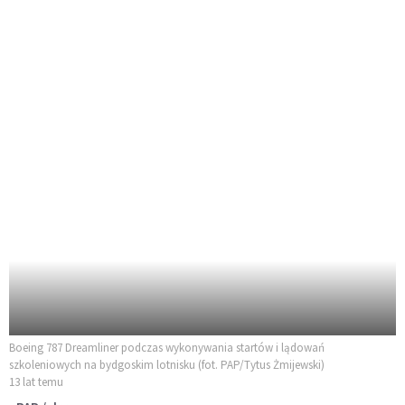
Boeing 787 Dreamliner podczas wykonywania startów i lądowań
szkoleniowych na bydgoskim lotnisku (fot. PAP/Tytus Żmijewski)
13 lat temu