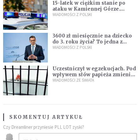
15-latek w ciężkim stanie po
ataku w Kamiennej Górze.
Policja zatrzymała dwóch
WIADOMOŚCI Z POLSKI
nastolatków
3600 zł miesięcznie na dziecko
do 3. roku życia? To jedna z
propozycji programu "Rozwój
WIADOMOŚCI Z POLSKI
Plus"
Uczestniczył w egzekucjach. Pod
wpływem słów papieża zmienił
zdanie
WIADOMOŚCI ZE ŚWIATA
SKOMENTUJ ARTYKUŁ
Czy Dreamliner przyniesie PLL LOT zyski?