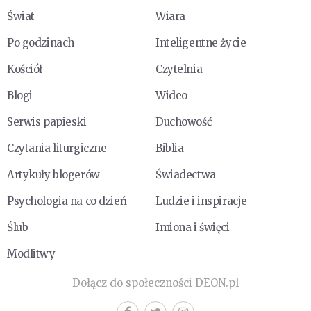
Świat
Wiara
Po godzinach
Inteligentne życie
Kościół
Czytelnia
Blogi
Wideo
Serwis papieski
Duchowość
Czytania liturgiczne
Biblia
Artykuły blogerów
Świadectwa
Psychologia na co dzień
Ludzie i inspiracje
Ślub
Imiona i święci
Modlitwy
Dołącz do społeczności DEON.pl