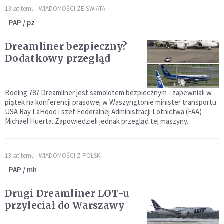
13 lat temu
WIADOMOŚCI ZE ŚWIATA
PAP / pz
Dreamliner bezpieczny?
Dodatkowy przegląd
Boeing 787 Dreamliner jest samolotem bezpiecznym - zapewniali w
piątek na konferencji prasowej w Waszyngtonie minister transportu
USA Ray LaHood i szef Federalnej Administracji Lotnictwa (FAA)
Michael Huerta. Zapowiedzieli jednak przegląd tej maszyny.
13 lat temu
WIADOMOŚCI Z POLSKI
PAP / mh
Drugi Dreamliner LOT-u
przyleciał do Warszawy