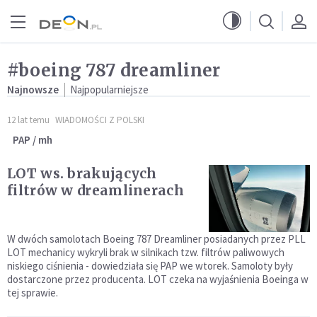
Przejdź do menu głównego
Przejdź do treści
#boeing 787 dreamliner
Najnowsze
Najpopularniejsze
12 lat temu
WIADOMOŚCI Z POLSKI
PAP / mh
LOT ws. brakujących
filtrów w dreamlinerach
W dwóch samolotach Boeing 787 Dreamliner posiadanych przez PLL
LOT mechanicy wykryli brak w silnikach tzw. filtrów paliwowych
niskiego ciśnienia - dowiedziała się PAP we wtorek. Samoloty były
dostarczone przez producenta. LOT czeka na wyjaśnienia Boeinga w
tej sprawie.