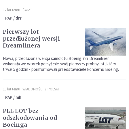
12 lat temu
ŚWIAT
PAP / drr
Pierwszy lot
przedłużonej wersji
Dreamlinera
Nowa, przedłużona wersja samolotu Boeing 787 Dreamliner
wykonała we wtorek pomyśłnie swój pierwszy próbny lot, który
trwał 5 godzin - poinformowali przedstawiciele koncernu Boeing.
13 lat temu
WIADOMOŚCI Z POLSKI
PAP / mh
PLL LOT bez
odszkodowania od
Boeinga