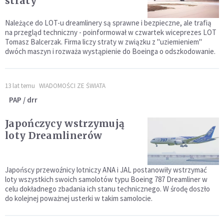
straty
Należące do LOT-u dreamlinery są sprawne i bezpieczne, ale trafią
na przegląd techniczny - poinformował w czwartek wiceprezes LOT
Tomasz Balcerzak. Firma liczy straty w związku z "uziemieniem"
dwóch maszyn i rozważa wystąpienie do Boeinga o odszkodowanie.
13 lat temu
WIADOMOŚCI ZE ŚWIATA
PAP / drr
Japończycy wstrzymują
loty Dreamlinerów
Japońscy przewoźnicy lotniczy ANA i JAL postanowiły wstrzymać
loty wszystkich swoich samolotów typu Boeing 787 Dreamliner w
celu dokładnego zbadania ich stanu technicznego. W środę doszło
do kolejnej poważnej usterki w takim samolocie.