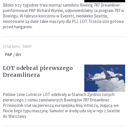
Blisko trzy tygodnie trwa montaż samolotu Boeing 787 Dreamliner -
poinformował PAP Richard Wynne, odpowiedzialny za program 787 w
Boeingu. W fabryce koncernu w Everett, niedaleko Seattle,
montowane są dwie takie maszyny dla PLL LOT. Trzecia stoi gotowa
przed hangarem.
13 lat temu
ŚWIAT
PAP / drr
LOT odebrał pierwszego
Dreamlinera
Polskie Linie Lotnicze LOT odebrały w Stanach Zjednoczonych
pierwszego z ośmiu zamówionych Boeingów 787 Dreamliner.
Przewoźnik stał się pierwszą europejską linią lotniczą, mającą we
flocie tego typu maszynę. Samolot w środę uda się w rejs z Seattle
do Warszawy.