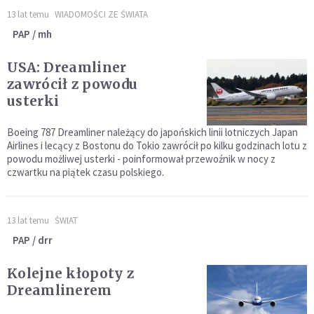
13 lat temu
WIADOMOŚCI ZE ŚWIATA
PAP / mh
USA: Dreamliner
zawrócił z powodu
usterki
Boeing 787 Dreamliner należący do japońskich linii lotniczych Japan
Airlines i lecący z Bostonu do Tokio zawrócił po kilku godzinach lotu z
powodu możliwej usterki - poinformował przewoźnik w nocy z
czwartku na piątek czasu polskiego.
13 lat temu
ŚWIAT
PAP / drr
Kolejne kłopoty z
Dreamlinerem