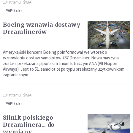
13 lat temu
ŚWIAT
PAP / drr
Boeing wznawia dostawy
Dreamlinerów
Amerykański koncern Boeing poinformował we wtorek o
wznowieniu dostaw samolotów 787 Dreamliner. Nowa maszyna
została przekazana japońskim liniom lotniczym ANA (All Nippon
Airways). Jest to 51. samolot tego typu przekazany użytkownikom
zagranicznym.
13 lat temu
ŚWIAT
PAP / drr
Silnik polskiego
Dreamlinera... do
wymiany