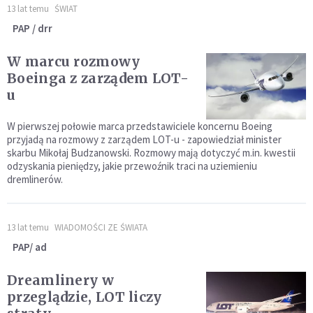
13 lat temu
ŚWIAT
PAP / drr
W marcu rozmowy
Boeinga z zarządem LOT-
u
W pierwszej połowie marca przedstawiciele koncernu Boeing
przyjadą na rozmowy z zarządem LOT-u - zapowiedział minister
skarbu Mikołaj Budzanowski. Rozmowy mają dotyczyć m.in. kwestii
odzyskania pieniędzy, jakie przewoźnik traci na uziemieniu
dremlinerów.
13 lat temu
WIADOMOŚCI ZE ŚWIATA
PAP/ ad
Dreamlinery w
przeglądzie, LOT liczy