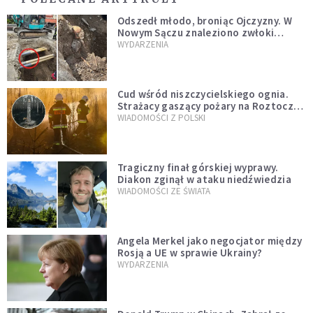
Odszedł młodo, broniąc Ojczyzny. W
Nowym Sączu znaleziono zwłoki
mężczyzny z czasów potopu
WYDARZENIA
szwedzkiego
Cud wśród niszczycielskiego ognia.
Strażacy gaszący pożary na Roztoczu
opublikowali niezwykłe zdjęcie
WIADOMOŚCI Z POLSKI
Tragiczny finał górskiej wyprawy.
Diakon zginął w ataku niedźwiedzia
WIADOMOŚCI ZE ŚWIATA
Angela Merkel jako negocjator między
Rosją a UE w sprawie Ukrainy?
WYDARZENIA