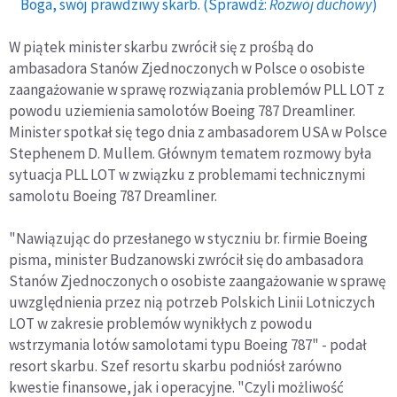
Boga, swój prawdziwy skarb. (Sprawdź:
Rozwój duchowy
)
W piątek minister skarbu zwrócił się z prośbą do
ambasadora Stanów Zjednoczonych w Polsce o osobiste
zaangażowanie w sprawę rozwiązania problemów PLL LOT z
powodu uziemienia samolotów Boeing 787 Dreamliner.
Minister spotkał się tego dnia z ambasadorem USA w Polsce
Stephenem D. Mullem. Głównym tematem rozmowy była
sytuacja PLL LOT w związku z problemami technicznymi
samolotu Boeing 787 Dreamliner.
"Nawiązując do przesłanego w styczniu br. firmie Boeing
pisma, minister Budzanowski zwrócił się do ambasadora
Stanów Zjednoczonych o osobiste zaangażowanie w sprawę
uwzględnienia przez nią potrzeb Polskich Linii Lotniczych
LOT w zakresie problemów wynikłych z powodu
wstrzymania lotów samolotami typu Boeing 787" - podał
resort skarbu. Szef resortu skarbu podniósł zarówno
kwestie finansowe, jak i operacyjne. "Czyli możliwość