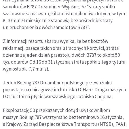
samolotów B787 Dreamliner. Wyjaśnił, że "straty spółki
szacowane są na kwotę kilkunastu milionów złotych, w tym
8-10 mln zł miesięcznie stanowią bezpośrednie straty
unieruchomienia dwóch samolotów B787".
Z informacji resortu skarbu wynika, że bez kosztów
reklamacji pasażerskich oraz utraconych korzyści, strata
dzienna za jeden dzień przestoju dwóch B787 to około 50
tys. dolarów. Od 16 do 31 stycznia strata spółki z tego tytułu
wyniosła ok. 7,7 mln zł.
Jeden Boeing 787 Dreamliner polskiego przewoźnika
pozostaje na chicagowskim lotnisku O'Hare. Druga maszyna
LOT-u stoi na płycie warszawskiego Lotniska Chopina.
Eksploatację 50 przekazanych dotąd użytkownikom
maszyn Boeing 787 wstrzymano bezterminowo 16 stycznia,
a Krajowy Zarząd Bezpieczeństwa Transportu (NTSB), FAA i