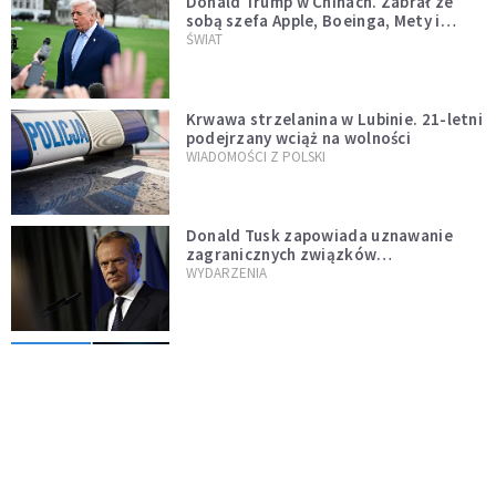
Donald Trump w Chinach. Zabrał ze
sobą szefa Apple, Boeinga, Mety i
Muska
ŚWIAT
Krwawa strzelanina w Lubinie. 21-letni
podejrzany wciąż na wolności
WIADOMOŚCI Z POLSKI
Donald Tusk zapowiada uznawanie
zagranicznych związków
jednopłciowych. "Państwo oblało ten
WYDARZENIA
test"
Dolina Krzemowa puka do Watykanu.
Dlaczego giganci AI słuchają księży?
KOŚCIÓŁ