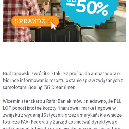
Budzanowski zwrócił się także z prośbą do ambasadora o
bieżące informowanie resortu o stanie spraw związanych z
samolotami Boeing 787 Dreamliner.
Wiceminister skarbu Rafał Baniak mówił niedawno, że PLL
LOT ponosi istotne koszty finansowe i marketingowe w
związku z wydaną 16 stycznia przez amerykańskie władze
lotnicze FAA (Federalny Zarząd Lotnictwa) dyrektywą o
wstrzymaniu lotów do czasu wyjaśnienia przyczyn usterek