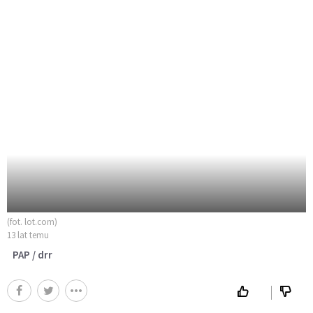
(fot. lot.com)
13 lat temu
PAP / drr