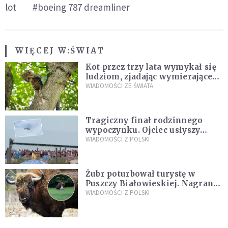
lot
#boeing 787 dreamliner
WIĘCEJ W:
ŚWIAT
Kot przez trzy lata wymykał się
ludziom, zjadając wymierające
kaczki. W końcu popełnił
WIADOMOŚCI ZE ŚWIATA
fatalny błąd
Tragiczny finał rodzinnego
wypoczynku. Ojciec usłyszy
zarzuty
WIADOMOŚCI Z POLSKI
Żubr poturbował turystę w
Puszczy Białowieskiej. Nagranie
daje do myślenia
WIADOMOŚCI Z POLSKI