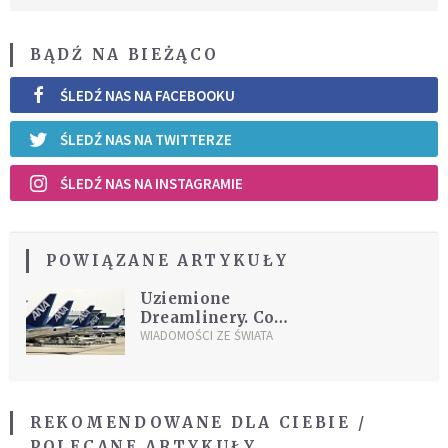
BĄDŹ NA BIEŻĄCO
ŚLEDŹ NAS NA FACEBOOKU
ŚLEDŹ NAS NA TWITTERZE
ŚLEDŹ NAS NA INSTAGRAMIE
POWIĄZANE ARTYKUŁY
Uziemione
Dreamlinery. Co
dalej?
WIADOMOŚCI ZE ŚWIATA
REKOMENDOWANE DLA CIEBIE /
POLECANE ARTYKUŁY