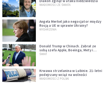
Diakon zginął w ataku niedźwiedzia
WIADOMOŚCI ZE ŚWIATA
Angela Merkel jako negocjator między
Rosją a UE w sprawie Ukrainy?
WYDARZENIA
Donald Trump w Chinach. Zabrał ze
sobą szefa Apple, Boeinga, Mety i
Muska
ŚWIAT
Krwawa strzelanina w Lubinie. 21-letni
podejrzany wciąż na wolności
WIADOMOŚCI Z POLSKI
Donald Tusk zapowiada uznawanie
zagranicznych związków
jednopłciowych. "Państwo oblało ten
WYDARZENIA