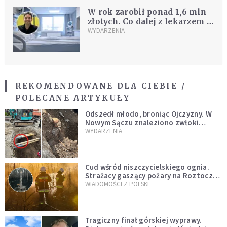
W rok zarobił ponad 1,6 mln
złotych. Co dalej z lekarzem z
Warszawy?
WYDARZENIA
REKOMENDOWANE DLA CIEBIE /
POLECANE ARTYKUŁY
Odszedł młodo, broniąc Ojczyzny. W
Nowym Sączu znaleziono zwłoki
mężczyzny z czasów potopu
WYDARZENIA
szwedzkiego
Cud wśród niszczycielskiego ognia.
Strażacy gaszący pożary na Roztoczu
opublikowali niezwykłe zdjęcie
WIADOMOŚCI Z POLSKI
Tragiczny finał górskiej wyprawy.