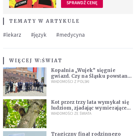
SPRAWDŹ CENĘ
TEMATY W ARTYKULE
#lekarz
#język
#medycyna
WIĘCEJ W:
ŚWIAT
Kopalnia „Wujek” sięgnie
gwiazd. Czy na Śląsku powstanie
„Dolina Krzemowa”?
WIADOMOŚCI Z POLSKI
Kot przez trzy lata wymykał się
ludziom, zjadając wymierające
kaczki. W końcu popełnił
WIADOMOŚCI ZE ŚWIATA
fatalny błąd
Tragiczny finał rodzinnego