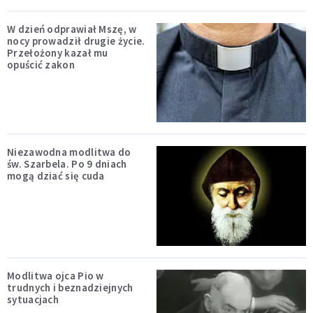
W dzień odprawiał Mszę, w
nocy prowadził drugie życie.
Przełożony kazał mu
opuścić zakon
Niezawodna modlitwa do
św. Szarbela. Po 9 dniach
mogą dziać się cuda
Modlitwa ojca Pio w
trudnych i beznadziejnych
sytuacjach