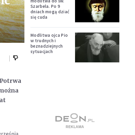
ić
modlitwa do św.
Szarbela. Po 9
dniach mogą dziać
się cuda
Modlitwa ojca Pio
w trudnych i
beznadziejnych
sytuacjach
. Potrwa
 można
at
rześnia.