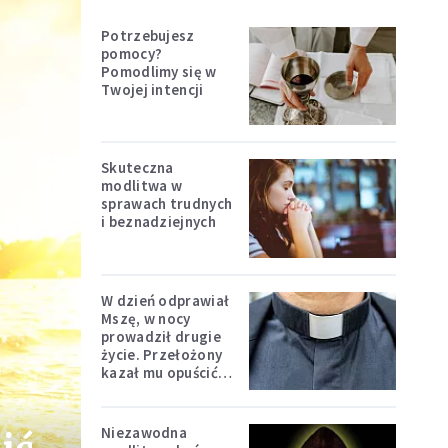
Potrzebujesz
pomocy?
Pomodlimy się w
Twojej intencji
Skuteczna
modlitwa w
sprawach trudnych
i beznadziejnych
W dzień odprawiał
Mszę, w nocy
prowadził drugie
życie. Przełożony
kazał mu opuścić
zakon
Niezawodna