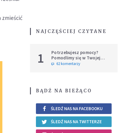
n zmieścić
NAJCZĘŚCIEJ CZYTANE
Potrzebujesz pomocy?
1
Pomodlimy się w Twojej
intencji
62 komentarzy
BĄDŹ NA BIEŻĄCO
ŚLEDŹ NAS NA FACEBOOKU
ŚLEDŹ NAS NA TWITTERZE