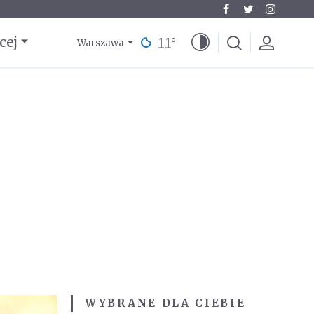
11
°
cej
Warszawa
WYBRANE DLA CIEBIE