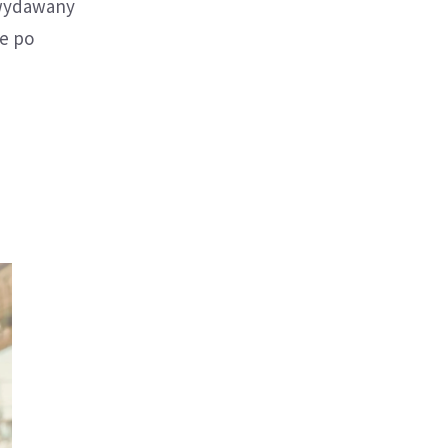
 wydawany
je po