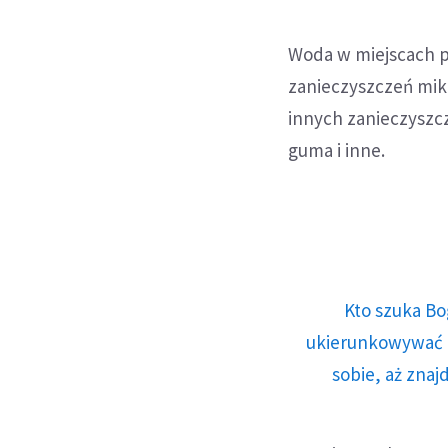
Woda w miejscach p
zanieczyszczeń mikr
innych zanieczyszcz
guma i inne.
Kto szuka Bo
ukierunkowywać n
sobie, aż znaj