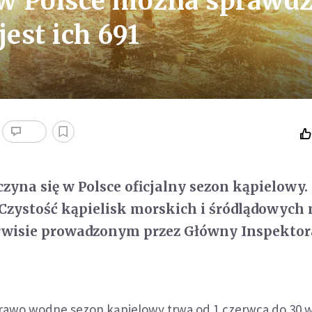
 w Polsce można sprawdz
jest ich 691
czyna się w Polsce oficjalny sezon kąpielowy
 Czystość kąpielisk morskich i śródlądowych
rwisie prowadzonym przez Główny Inspektor
rawo wodne sezon kąpielowy trwa od 1 czerwca do 30 w