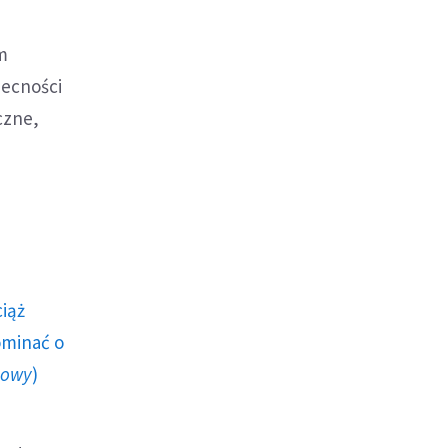
m
becności
czne,
ciąż
ominać o
howy
)