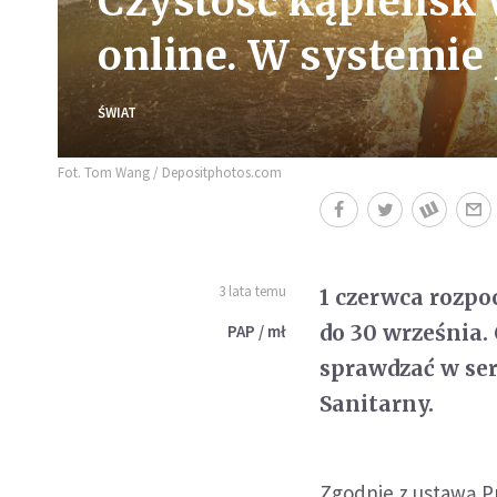
Czystość kąpielisk
online. W systemie 
ŚWIAT
Fot. Tom Wang / Depositphotos.com
3 lata temu
1 czerwca rozpo
do 30 września.
PAP / mł
sprawdzać w se
Sanitarny.
Zgodnie z ustawą P