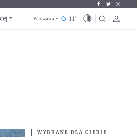
11
°
cej
Warszawa
WYBRANE DLA CIEBIE