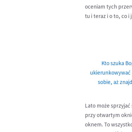
oceniam tych przerw
tu i teraz i o to, co
Kto szuka Bo
ukierunkowywać n
sobie, aż znaj
Lato może sprzyjać
przy otwartym oknie
oknem. To wszystko 