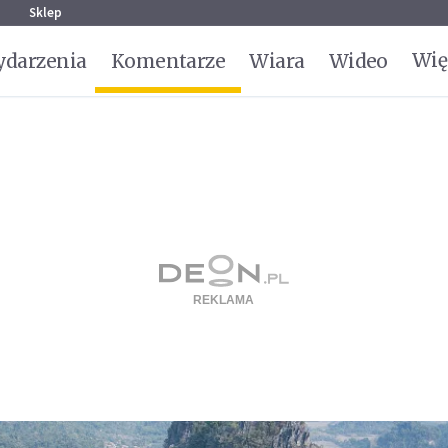
g
Sklep
Wię
darzenia
Komentarze
Wiara
Wideo