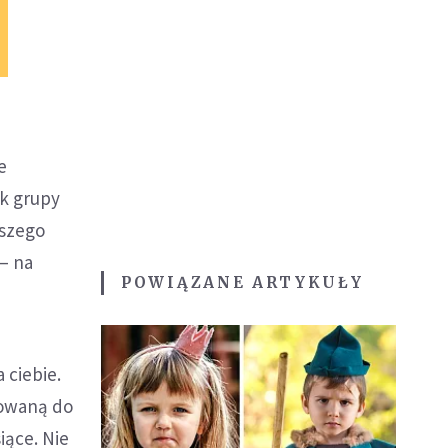
e
ek grupy
wszego
 – na
POWIĄZANE ARTYKUŁY
 ciebie.
sowaną do
iące. Nie