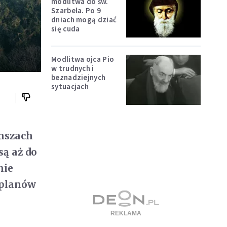
modlitwa do św.
Szarbela. Po 9
dniach mogą dziać
się cuda
Modlitwa ojca Pio
w trudnych i
beznadziejnych
sytuacjach
 mszach
są aż do
nie
 planów