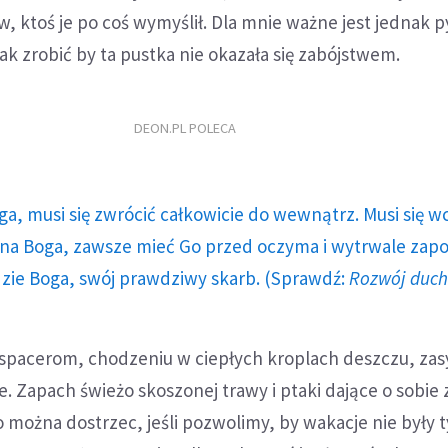
, ktoś je po coś wymyślił. Dla mnie ważne jest jednak p
 i jak zrobić by ta pustka nie okazała się zabójstwem.
DEON.PL POLECA
ga, musi się zwrócić całkowicie do wewnątrz. Musi się w
a Boga, zawsze mieć Go przed oczyma i wytrwale zap
dzie Boga, swój prawdziwy skarb. (Sprawdź:
Rozwój duc
 spacerom, chodzeniu w ciepłych kroplach deszczu, zas
. Zapach świeżo skoszonej trawy i ptaki dające o sobie 
można dostrzec, jeśli pozwolimy, by wakacje nie były t