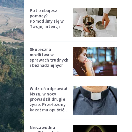
Potrzebujesz
pomocy?
Pomodlimy się w
Twojej intencji
Skuteczna
modlitwa w
sprawach trudnych
i beznadziejnych
W dzień odprawiał
Mszę, w nocy
prowadził drugie
życie. Przełożony
kazał mu opuścić
zakon
Niezawodna