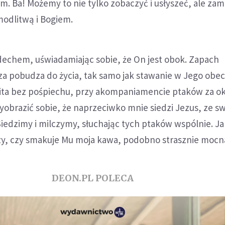
. Ba! Możemy to nie tylko zobaczyć i usłyszeć, ale zam
modlitwą i Bogiem.
dechem, uświadamiając sobie, że On jest obok. Zapach
a pobudza do życia, tak samo jak stawanie w Jego obec
ita bez pośpiechu, przy akompaniamencie ptaków za o
yobrazić sobie, że naprzeciwko mnie siedzi Jezus, ze s
edzimy i milczymy, słuchając tych ptaków wspólnie. Ja
zy, czy smakuje Mu moja kawa, podobno strasznie mocn
DEON.PL POLECA