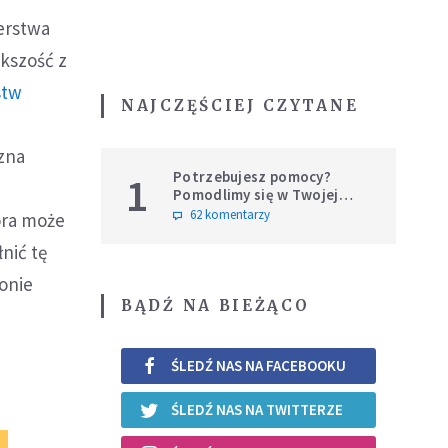
terstwa
kszość z
stw
NAJCZĘŚCIEJ CZYTANE
zna
Potrzebujesz pomocy?
1
Pomodlimy się w Twojej
intencji
62 komentarzy
óra może
łnić tę
ionie
BĄDŹ NA BIEŻĄCO
ŚLEDŹ NAS NA FACEBOOKU
ŚLEDŹ NAS NA TWITTERZE