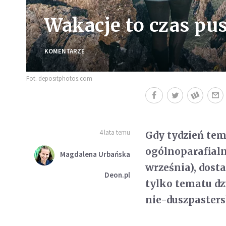
Wakacje to czas pust
KOMENTARZE
Fot. depositphotos.com
4 lata temu
Gdy tydzień tem
ogólnoparafialn
Magdalena Urbańska
września), dost
Deon.pl
tylko tematu dz
nie-duszpasters