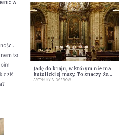
ienić w
ności.
knem to
woim
Jadę do kraju, w którym nie ma
k dziś
katolickiej mszy. To znaczy, że
nie muszę iść w niedzielę do
ARTYKUŁY BLOGERÓW
a?
kościoła?