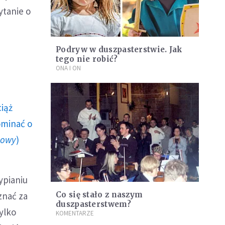
ytanie o
Podryw w duszpasterstwie. Jak
tego nie robić?
ONA I ON
ciąż
ominać o
howy
)
ypianiu
znać za
Co się stało z naszym
duszpasterstwem?
ylko
KOMENTARZE