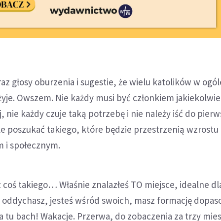
az głosy oburzenia i sugestie, że wielu katolików w ogól
żyje. Owszem. Nie każdy musi być członkiem jakiekolwi
 nie każdy czuje taką potrzebę i nie należy iść do pier
le poszukać takiego, które będzie przestrzenią wzrostu
 i społecznym.
 coś takiego… Właśnie znalazłeś TO miejsce, idealne dla
u oddychasz, jesteś wśród swoich, masz formację dopa
 a tu bach! Wakacje. Przerwa, do zobaczenia za trzy mies