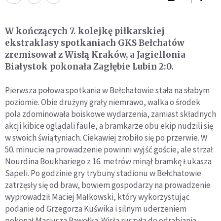
W kończących 7. kolejkę piłkarskiej
ekstraklasy spotkaniach GKS Bełchatów
zremisował z Wisłą Kraków, a Jagiellonia
Białystok pokonała Zagłębie Lubin 2:0.
Pierwsza połowa spotkania w Bełchatowie stała na słabym
poziomie. Obie drużyny grały niemrawo, walka o środek
pola zdominowała boiskowe wydarzenia, zamiast składnych
akcji kibice oglądali faule, a bramkarze obu ekip nudzili się
w swoich świątyniach. Ciekawiej zrobiło się po przerwie. W
50. minucie na prowadzenie powinni wyjść goście, ale strzał
Nourdina Boukhariego z 16. metrów minął bramkę Łukasza
Sapeli. Po godzinie gry trybuny stadionu w Bełchatowie
zatrzęsły się od braw, bowiem gospodarzy na prowadzenie
wyprowadził Maciej Małkowski, który wykorzystując
podanie od Grzegorza Kuświka i silnym uderzeniem
pokonał Mariusza Pawełka. Wisła ruszyła do odrabiania