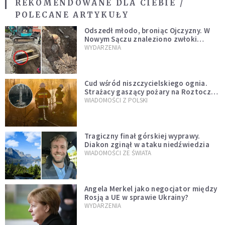
REKOMENDOWANE DLA CIEBIE /
POLECANE ARTYKUŁY
Odszedł młodo, broniąc Ojczyzny. W
Nowym Sączu znaleziono zwłoki
mężczyzny z czasów potopu
WYDARZENIA
szwedzkiego
Cud wśród niszczycielskiego ognia.
Strażacy gaszący pożary na Roztoczu
opublikowali niezwykłe zdjęcie
WIADOMOŚCI Z POLSKI
Tragiczny finał górskiej wyprawy.
Diakon zginął w ataku niedźwiedzia
WIADOMOŚCI ZE ŚWIATA
Angela Merkel jako negocjator między
Rosją a UE w sprawie Ukrainy?
WYDARZENIA