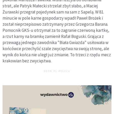
strat, ale Patryk Małecki strzelał zbyt słabo, a Maciej
Żurawski przegrał pojedynek sam na sam z Sapelą. W 81.
minucie w pole karne gospodarzy wpadł Paweł Brożek i
został nieprzepisowo zatrzymany przez Grzegorza Barana.
Pomocnik GKS-u otrzymał za to zagranie czerwoną kartkę,
a rzut karny na bramkę zamienił Rafał Boguski. Grająca z
przewagą jednego zawodnika "Biała Gwiazda" usiłowała w
końcówce przechylić szale zwycięstwa na swoją stronę, ale
wynik do końca nie uległ już zmianie. To trzeci z rzędu mecz
krakowian bez zwycięstwa.
DEON.PL POLECA