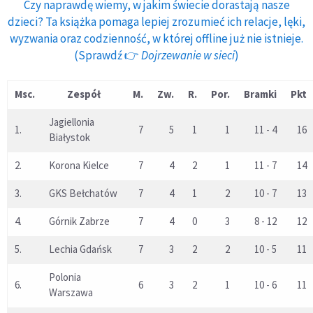
Czy naprawdę wiemy, w jakim świecie dorastają nasze
dzieci? Ta książka pomaga lepiej zrozumieć ich relacje, lęki,
wyzwania oraz codzienność, w której offline już nie istnieje.
(Sprawdź 👉
Dojrzewanie w sieci
)
Msc.
Zespół
M.
Zw.
R.
Por.
Bramki
Pkt
Jagiellonia
1.
7
5
1
1
11 - 4
16
Białystok
2.
Korona Kielce
7
4
2
1
11 - 7
14
3.
GKS Bełchatów
7
4
1
2
10 - 7
13
4.
Górnik Zabrze
7
4
0
3
8 - 12
12
5.
Lechia Gdańsk
7
3
2
2
10 - 5
11
Polonia
6.
6
3
2
1
10 - 6
11
Warszawa