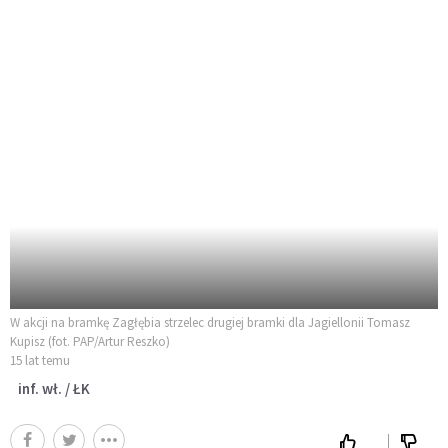
W akcji na bramkę Zagłębia strzelec drugiej bramki dla Jagiellonii Tomasz
Kupisz (fot. PAP/Artur Reszko)
15 lat temu
inf. wł. / ŁK