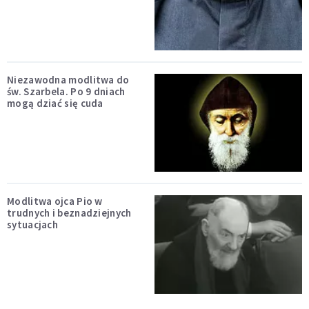
Niezawodna modlitwa do
św. Szarbela. Po 9 dniach
mogą dziać się cuda
Modlitwa ojca Pio w
trudnych i beznadziejnych
sytuacjach