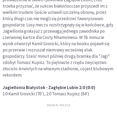
trzeba przyznać, że sukces białostocczan przyszedł im z
wielkim trudem. Goście ustawili szczelną obronę, przez
którą długi czas nie mogli się przedrzeć faworyzowani
gospodarze. Losy meczu rozstrzygnęły się w końcówce, gdy
Jagiellonia grała już z przewagą jednego zawodnika po
czerwonej kartce dla Costy Nhamoinesu. W 78. minucie
wynik otworzył Kamil Grosicki, który na boisku pojawił się
po przerwie i rozruszał niemrawy wcześniej atak
gospodarzy. Sześć minut później drugą bramkę dla "Jagi"
zdobył Tomasz Kupisz. To piętnaste z rzędu zwycięstwo
złocisto-krwistych na własnym stadionie, co jest klubowym
rekordem.
Jagiellonia Białystok - Zagłębie Lubin 2:0 (0:0)
1:0 Kamil Grosicki (78'), 2:0 Tomasz Kupisz (84')
DEON.PL POLECA