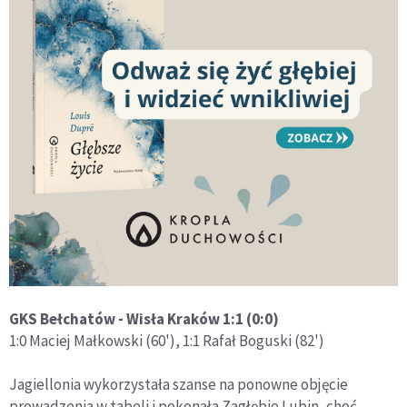
GKS Bełchatów - Wisła Kraków 1:1 (0:0)
1:0 Maciej Małkowski (60'), 1:1 Rafał Boguski (82')
Jagiellonia wykorzystała szanse na ponowne objęcie
prowadzenia w tabeli i pokonała Zagłębie Lubin, choć