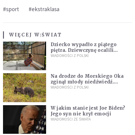
#sport
#ekstraklasa
WIĘCEJ W:
ŚWIAT
Dziecko wypadło z piątego
piętra. Dziewczynę ocalili
sąsiedzi
WIADOMOŚCI Z POLSKI
Na drodze do Morskiego Oka
zginął młody niedźwiedź.
Sprawę bada Policja i TPN
WIADOMOŚCI Z POLSKI
W jakim stanie jest Joe Biden?
Jego syn nie krył emocji
WIADOMOŚCI ZE ŚWIATA