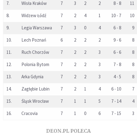
7.
Wisła Kraków
7
3
2
2
8 - 8
11
8.
Widzew Łódź
7
2
4
1
10 - 7
10
9.
Legia Warszawa
7
3
0
4
6 - 8
9
10.
Lech Poznań
6
2
2
2
9 - 6
8
11.
Ruch Chorzów
7
2
2
3
6 - 6
8
12.
Polonia Bytom
7
2
2
3
7 - 8
8
13.
Arka Gdynia
7
2
2
3
4 - 5
8
14.
Zagłębie Lubin
7
2
1
4
6 - 10
7
15.
Śląsk Wrocław
7
1
1
5
7 - 14
4
16.
Cracovia
7
1
0
6
7 - 15
3
DEON.PL POLECA