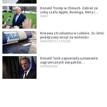
Donald Trump w Chinach. Zabrał ze
sobą szefa Apple, Boeinga, Mety i
Muska
ŚWIAT
Krwawa strzelanina w Lubinie. 21-letni
podejrzany wciąż na wolności
WIADOMOŚCI Z POLSKI
Donald Tusk zapowiada uznawanie
zagranicznych związków
jednopłciowych. "Państwo oblało ten
WYDARZENIA
test"
Dolina Krzemowa puka do Watykanu.
Dlaczego giganci AI słuchają księży?
KOŚCIÓŁ