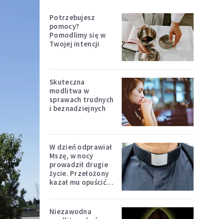
Potrzebujesz
pomocy?
Pomodlimy się w
Twojej intencji
Skuteczna
modlitwa w
sprawach trudnych
i beznadziejnych
W dzień odprawiał
Mszę, w nocy
prowadził drugie
życie. Przełożony
kazał mu opuścić
zakon
Niezawodna