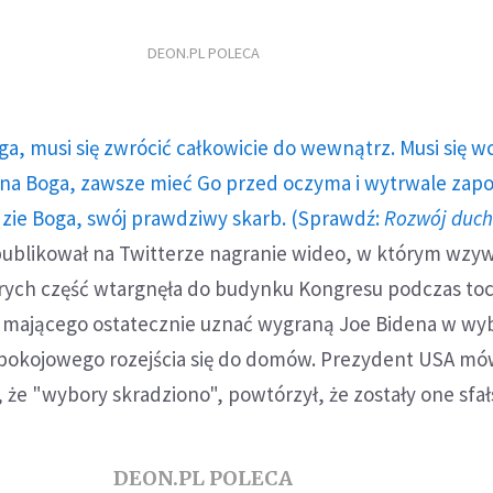
DEON.PL POLECA
ga, musi się zwrócić całkowicie do wewnątrz. Musi się w
a Boga, zawsze mieć Go przed oczyma i wytrwale zap
dzie Boga, swój prawdziwy skarb. (Sprawdź:
Rozwój duc
ublikował na Twitterze nagranie wideo, w którym wzy
rych część wtargnęła do budynku Kongresu podczas to
a mającego ostatecznie uznać wygraną Joe Bidena w wy
pokojowego rozejścia się do domów. Prezydent USA mó
 że "wybory skradziono", powtórzył, że zostały one sfa
DEON.PL POLECA