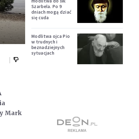
modlitwa do św.
Szarbela. Po 9
dniach mogą dziać
się cuda
Modlitwa ojca Pio
w trudnych i
beznadziejnych
sytuacjach
A
ia
my Mark