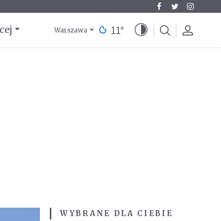
11
°
cej
Warszawa
WYBRANE DLA CIEBIE