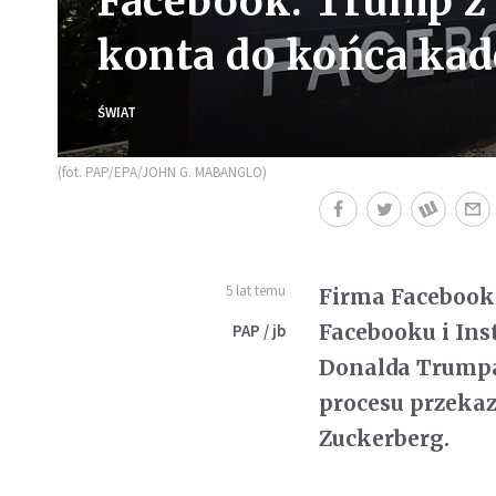
Facebook: Trump z
konta do końca kad
ŚWIAT
(fot. PAP/EPA/JOHN G. MABANGLO)
5 lat temu
Firma Facebook 
Facebooku i In
PAP / jb
Donalda Trumpa
procesu przekaz
Zuckerberg.