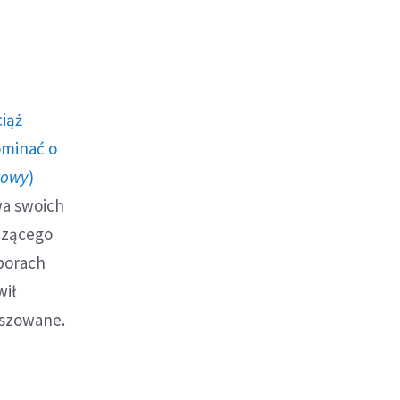
ciąż
ominać o
howy
)
wa swoich
czącego
borach
wił
łszowane.