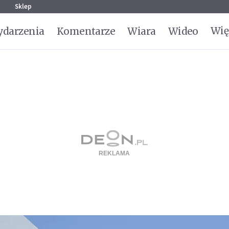
g
Sklep
Wię
darzenia
Komentarze
Wiara
Wideo