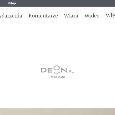
g
Sklep
Wię
darzenia
Komentarze
Wiara
Wideo