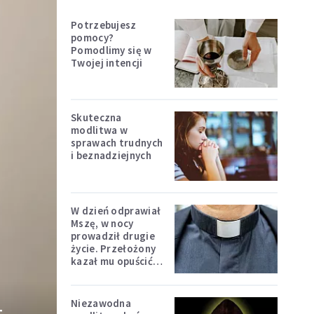
Potrzebujesz
pomocy?
Pomodlimy się w
Twojej intencji
Skuteczna
modlitwa w
sprawach trudnych
i beznadziejnych
W dzień odprawiał
Mszę, w nocy
prowadził drugie
życie. Przełożony
kazał mu opuścić
zakon
Niezawodna