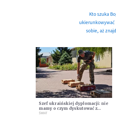
Kto szuka Bo
ukierunkowywać n
sobie, aż znaj
Szef ukraińskiej dyplomacji: nie
mamy o czym dyskutować z
Rosją na rozmowach
ŚWIAT