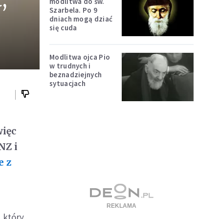
,
modlitwa do św.
Szarbela. Po 9
dniach mogą dziać
się cuda
Modlitwa ojca Pio
w trudnych i
beznadziejnych
sytuacjach
więc
NZ i
e z
 który