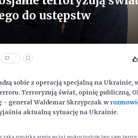
sjanie terroryzują świat
ego do ustępstw
adzą sobie z operacją specjalną na Ukrainie, 
terroru. Terroryzują świat, opinię publiczną, O
kę - generał Waldemar Skrzypczak w
rozmowi
jaśnia aktualną sytuację na Ukrainie.
zaka rosyjska armia wciąż wykorzystuje ten sam terror,