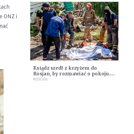
kach
że ONZ i
onać
Ksiądz szedł z krzyżem do
Rosjan, by rozmawiać o pokoju.
Zabili go i dla zabawy jeździli po
KOŚCIÓŁ
nim czołgiem