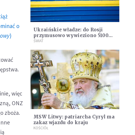
ciąż
ominać o
Ukraińskie władze: do Rosji
howy
)
przymusowo wywieziono 5100
dzieci
ŚWIAT
yzować
tępstwa.
inie, więc
iczną, ONZ
go zboża.
MSW Litwy: patriarcha Cyryl ma
inne
zakaz wjazdu do kraju
KOŚCIÓŁ
ią