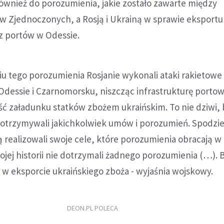
również do porozumienia, jakie zostało zawarte między
w Zjednoczonych, a Rosją i Ukrainą w sprawie eksportu
z portów w Odessie.
iu tego porozumienia Rosjanie wykonali ataki rakietowe
dessie i Czarnomorsku, niszcząc infrastrukturę portow
ść załadunku statków zbożem ukraińskim. To nie dziwi,
 dotrzymywali jakichkolwiek umów i porozumień. Spodz
dą realizowali swoje cele, które porozumienia obracają w
ojej historii nie dotrzymali żadnego porozumienia (…). 
w eksporcie ukraińskiego zboża - wyjaśnia wojskowy.
DEON.PL POLECA