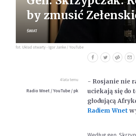
Gen. Skrzypczak: Ro
by zmusić Zełenski
ŚWIAT
fot. Układ otwarty - Igor Janke / YouTube
4 lata temu
- Rosjanie nie r
uciekają się do 
Radio Wnet / YouTube / pk
głodującą Afry
Radiem Wnet
wy
Według gen. Skrzypc