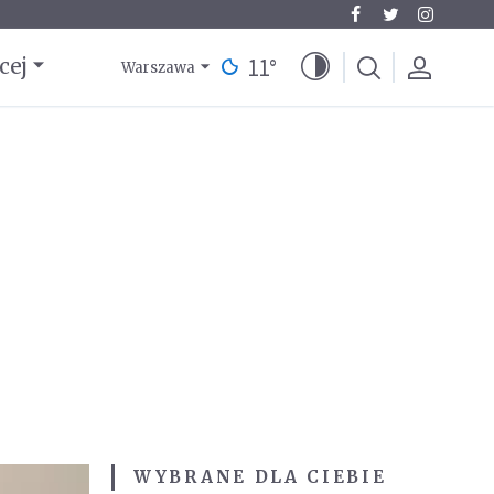
11
°
cej
Warszawa
WYBRANE DLA CIEBIE