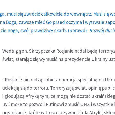
ga, musi się zwrócić całkowicie do wewnątrz. Musi się w
a Boga, zawsze mieć Go przed oczyma i wytrwale zap
dzie Boga, swój prawdziwy skarb. (Sprawdź:
Rozwój duc
Według gen. Skrzypczaka Rosjanie nadal będą terror
świat, starając się wymusić na prezydencie Ukrainy us
- Rosjanie nie radzą sobie z operacją specjalną na Ukra
uciekają się do terroru. Terroryzują świat, opinię publ
i głodującą Afrykę tym, że mogą nie dostać ukraińskie
Być może to pozwoli Putinowi zmusić ONZ i wszystkie 
organizacje, które w trosce o żywność dla Afryki, skłon