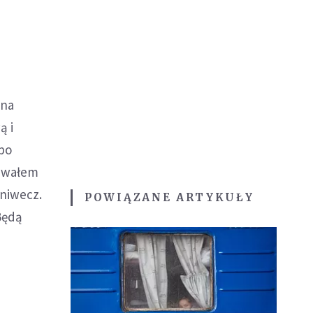
 na
ą i
 bo
iewałem
 niwecz.
POWIĄZANE ARTYKUŁY
Będą