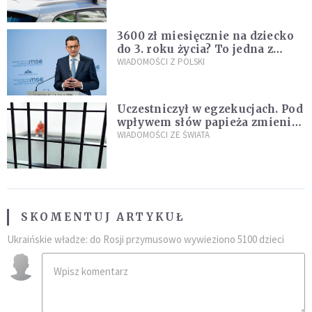
nastolatków
3600 zł miesięcznie na dziecko
do 3. roku życia? To jedna z
propozycji programu "Rozwój
WIADOMOŚCI Z POLSKI
Plus"
Uczestniczył w egzekucjach. Pod
wpływem słów papieża zmienił
zdanie
WIADOMOŚCI ZE ŚWIATA
SKOMENTUJ ARTYKUŁ
Ukraińskie władze: do Rosji przymusowo wywieziono 5100 dzieci