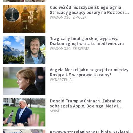
Cud wśród niszczycielskiego ognia.
Strażacy gaszący pożary na Roztoczu
opublikowali niezwykłe zdjęcie
WIADOMOŚCI Z POLSKI
Tragiczny finał górskiej wyprawy.
Diakon zginął w ataku niedźwiedzia
WIADOMOŚCI ZE ŚWIATA
Angela Merkel jako negocjator między
Rosją a UE w sprawie Ukrainy?
WYDARZENIA
Donald Trump w Chinach. Zabrał ze
sobą szefa Apple, Boeinga, Mety i
Muska
ŚWIAT
Krwawa strzelanina w Lubinie. 21-letni