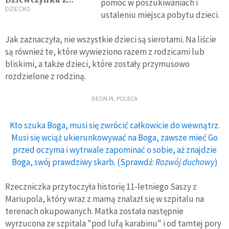
pomoc w poszukiwaniach i
zespołem Downa
DZIECKO
ustaleniu miejsca pobytu dzieci.
zamordowana przez
Rosjan. Wspomniała
Jak zaznaczyła, nie wszystkie dzieci są sierotami. Na liście
ją Ołena Zełenska
są również te, które wywieziono razem z rodzicami lub
bliskimi, a także dzieci, które zostały przymusowo
rozdzielone z rodziną.
DEON.PL POLECA
Kto szuka Boga, musi się zwrócić całkowicie do wewnątrz.
Musi się wciąż ukierunkowywać na Boga, zawsze mieć Go
przed oczyma i wytrwale zapominać o sobie, aż znajdzie
Boga, swój prawdziwy skarb. (Sprawdź:
Rozwój duchowy
)
Rzeczniczka przytoczyła historię 11-letniego Saszy z
Mariupola, który wraz z mamą znalazł się w szpitalu na
terenach okupowanych. Matka została następnie
wyrzucona ze szpitala "pod lufą karabinu" i od tamtej pory