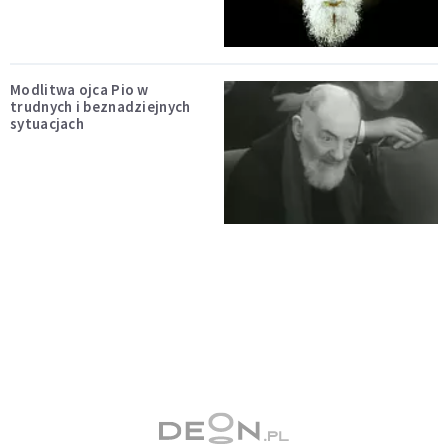
Modlitwa ojca Pio w
trudnych i beznadziejnych
sytuacjach