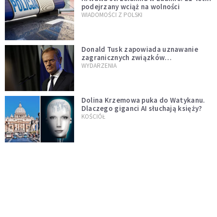
podejrzany wciąż na wolności
WIADOMOŚCI Z POLSKI
Donald Tusk zapowiada uznawanie
zagranicznych związków
jednopłciowych. "Państwo oblało ten
WYDARZENIA
test"
Dolina Krzemowa puka do Watykanu.
Dlaczego giganci AI słuchają księży?
KOŚCIÓŁ