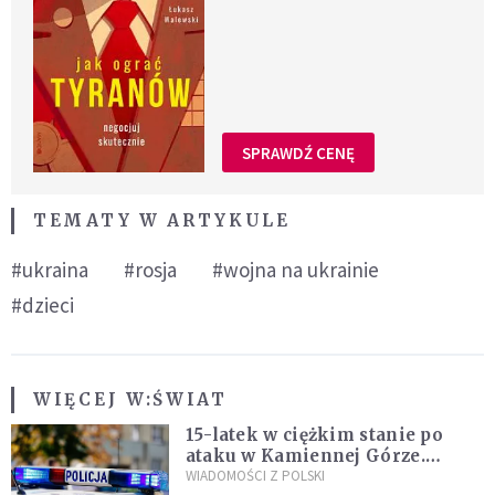
SPRAWDŹ CENĘ
TEMATY W ARTYKULE
#ukraina
#rosja
#wojna na ukrainie
#dzieci
WIĘCEJ W:
ŚWIAT
15-latek w ciężkim stanie po
ataku w Kamiennej Górze.
Policja zatrzymała dwóch
WIADOMOŚCI Z POLSKI