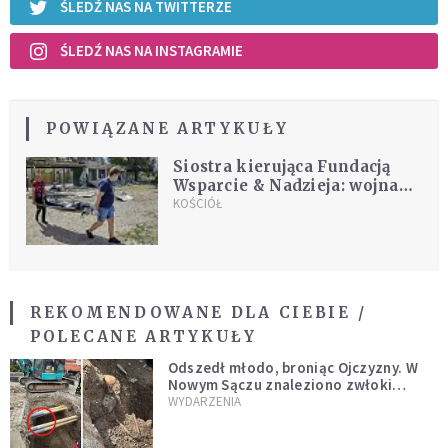
ŚLEDŹ NAS NA TWITTERZE
ŚLEDŹ NAS NA INSTAGRAMIE
POWIĄZANE ARTYKUŁY
Siostra kierująca Fundacją
Wsparcie & Nadzieja: wojna
na Ukrainie to walka dobra ze
KOŚCIÓŁ
złem
REKOMENDOWANE DLA CIEBIE /
POLECANE ARTYKUŁY
Odszedł młodo, broniąc Ojczyzny. W
Nowym Sączu znaleziono zwłoki
mężczyzny z czasów potopu
WYDARZENIA
szwedzkiego