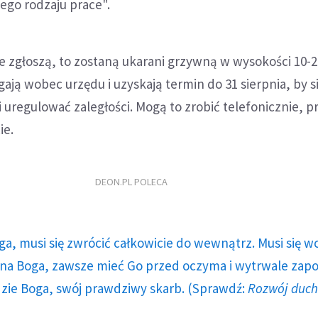
ego rodzaju prace".
ie zgłoszą, to zostaną ukarani grzywną w wysokości 10-2
gają wobec urzędu i uzyskają termin do 31 sierpnia, by s
i uregulować zaległości. Mogą to zrobić telefonicznie, p
ie.
DEON.PL POLECA
ga, musi się zwrócić całkowicie do wewnątrz. Musi się w
a Boga, zawsze mieć Go przed oczyma i wytrwale zap
dzie Boga, swój prawdziwy skarb. (Sprawdź:
Rozwój duc