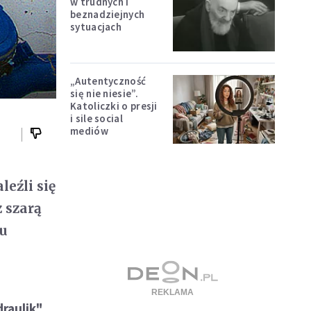
w trudnych i
beznadziejnych
sytuacjach
„Autentyczność
się nie niesie”.
Katoliczki o presji
i sile social
mediów
leźli się
 szarą
lu
draulik"