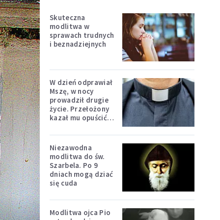
Skuteczna
modlitwa w
sprawach trudnych
i beznadziejnych
W dzień odprawiał
Mszę, w nocy
prowadził drugie
życie. Przełożony
kazał mu opuścić
zakon
Niezawodna
modlitwa do św.
Szarbela. Po 9
dniach mogą dziać
się cuda
Modlitwa ojca Pio