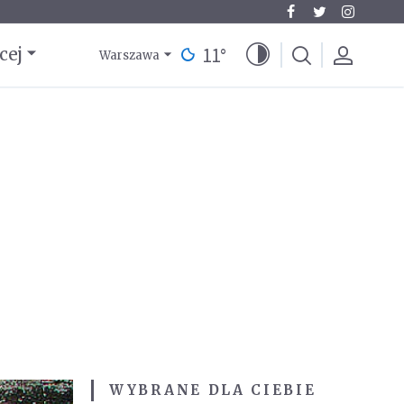
11
°
cej
Warszawa
WYBRANE DLA CIEBIE