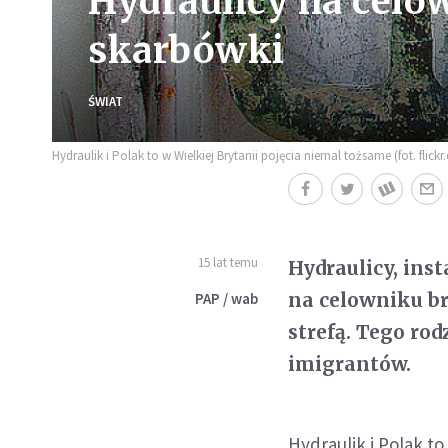
Hydraulicy na celo
skarbówki
ŚWIAT
Hydraulik i Polak to w Wielkiej Brytanii pojęcia niemal tożsame (fot. flic
15 lat temu
Hydraulicy, inst
na celowniku br
PAP / wab
strefą. Tego ro
imigrantów.
Hydraulik i Polak to