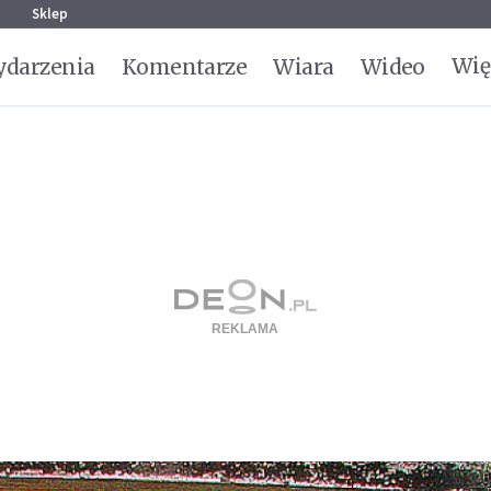
g
Sklep
Wię
darzenia
Komentarze
Wiara
Wideo