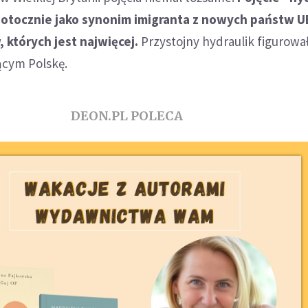
potocznie jako synonim imigranta z nowych państw U
 których jest najwięcej.
Przystojny hydraulik figurowa
ącym Polskę.
DEON.PL POLECA