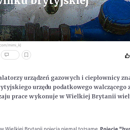
wniku brytyjskiej
kr.com/mimi_k)
alatorzy urządzeń gazowych i ciepłownicy zna
ytyjskiego urzędu podatkowego walczącego z
dzaju prace wykonuje w Wielkiej Brytanii wie
 w Wielkiej Brytanii pojęcia niemal tożsame.
Pojęcie "hy