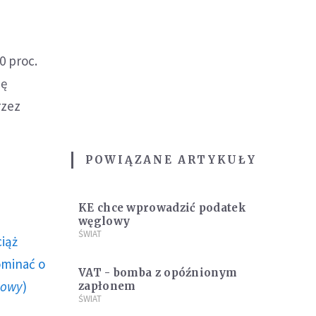
0 proc.
ię
rzez
POWIĄZANE ARTYKUŁY
KE chce wprowadzić podatek
węglowy
ŚWIAT
ciąż
ominać o
VAT - bomba z opóźnionym
howy
)
zapłonem
ŚWIAT