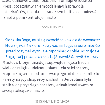
sześciodniowej w 1967 roku. Jak informuje Associated
Press, poza załatwianiem codziennych spraw dla
mieszkańców, ich rola jest raczej symboliczna, ponieważ
Izrael w pełni kontroluje miasto.
DEON.PL POLECA
Kto szuka Boga, musi się zwrócić całkowicie do wewnątrz.
Musi się wciąż ukierunkowywać na Boga, zawsze mieć Go
przed oczyma i wytrwale zapominać o sobie, aż znajdzie
Boga, swój prawdziwy skarb. (Sprawdź:
Rozwój duchowy
)
Miasto, w którym znajdują się święte miejsca trzech
wielkich religii - judaizmu, islamu i chrześcijaństwa,
znajduje się w epicentrum trwającego od dekad konfliktu.
Palestyńczycy chcą, żeby wschodnia Jerozolima była
stolicą ich przyszłego państwa, jednak Izrael uważa za
swoją stolicę całe miasto.
DEON.PL POLECA