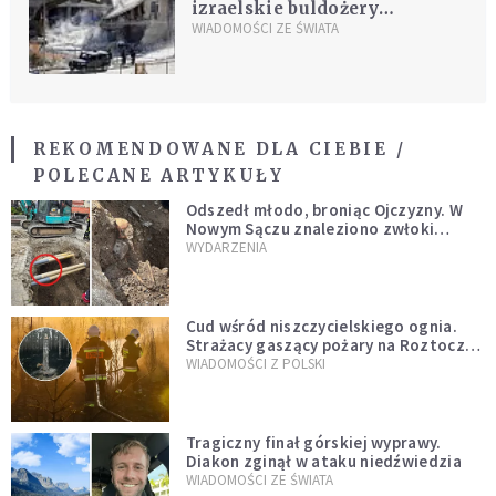
izraelskie buldożery
rozpoczęły wyburzanie
WIADOMOŚCI ZE ŚWIATA
palestyńskich domów
REKOMENDOWANE DLA CIEBIE /
POLECANE ARTYKUŁY
Odszedł młodo, broniąc Ojczyzny. W
Nowym Sączu znaleziono zwłoki
mężczyzny z czasów potopu
WYDARZENIA
szwedzkiego
Cud wśród niszczycielskiego ognia.
Strażacy gaszący pożary na Roztoczu
opublikowali niezwykłe zdjęcie
WIADOMOŚCI Z POLSKI
Tragiczny finał górskiej wyprawy.
Diakon zginął w ataku niedźwiedzia
WIADOMOŚCI ZE ŚWIATA