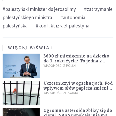
#palestyński minister ds jerozolimy
#zatrzymanie
palestyńskiego ministra
#autonomia
palestyńska
#konflikt izrael-palestyna
WIĘCEJ W:
ŚWIAT
3600 zł miesięcznie na dziecko
do 3. roku życia? To jedna z
propozycji programu "Rozwój
WIADOMOŚCI Z POLSKI
Plus"
Uczestniczył w egzekucjach. Pod
wpływem słów papieża zmienił
zdanie
WIADOMOŚCI ZE ŚWIATA
Ogromna asteroida zbliży się do
Ziemi. NASA uspokaja: nie ma