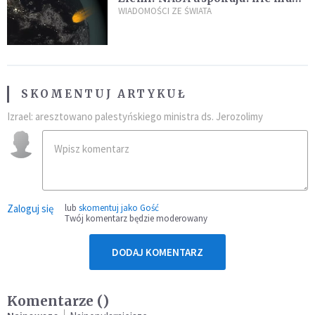
zagrożenia
WIADOMOŚCI ZE ŚWIATA
SKOMENTUJ ARTYKUŁ
Izrael: aresztowano palestyńskiego ministra ds. Jerozolimy
Zaloguj się
lub
skomentuj jako Gość
Twój komentarz będzie moderowany
DODAJ KOMENTARZ
Komentarze (
)