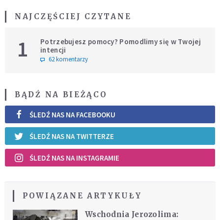
NAJCZĘŚCIEJ CZYTANE
1
Potrzebujesz pomocy? Pomodlimy się w Twojej
intencji
62 komentarzy
BĄDŹ NA BIEŻĄCO
ŚLEDŹ NAS NA FACEBOOKU
ŚLEDŹ NAS NA TWITTERZE
ŚLEDŹ NAS NA INSTAGRAMIE
POWIĄZANE ARTYKUŁY
Wschodnia Jerozolima: