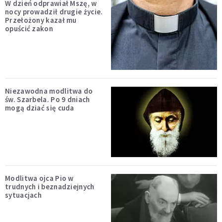
W dzień odprawiał Mszę, w
nocy prowadził drugie życie.
Przełożony kazał mu
opuścić zakon
Niezawodna modlitwa do
św. Szarbela. Po 9 dniach
mogą dziać się cuda
Modlitwa ojca Pio w
trudnych i beznadziejnych
sytuacjach