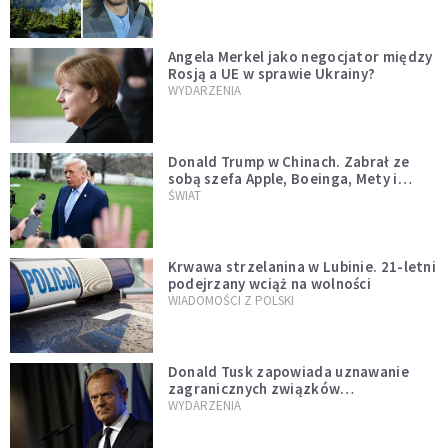
Angela Merkel jako negocjator między
Rosją a UE w sprawie Ukrainy?
WYDARZENIA
Donald Trump w Chinach. Zabrał ze
sobą szefa Apple, Boeinga, Mety i
Muska
ŚWIAT
Krwawa strzelanina w Lubinie. 21-letni
podejrzany wciąż na wolności
WIADOMOŚCI Z POLSKI
Donald Tusk zapowiada uznawanie
zagranicznych związków
jednopłciowych. "Państwo oblało ten
WYDARZENIA
test"