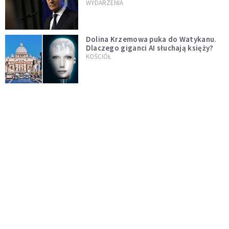
jednopłciowych. "Państwo oblało ten
WYDARZENIA
test"
Dolina Krzemowa puka do Watykanu.
Dlaczego giganci AI słuchają księży?
KOŚCIÓŁ