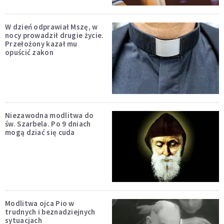
W dzień odprawiał Mszę, w
nocy prowadził drugie życie.
Przełożony kazał mu
opuścić zakon
Niezawodna modlitwa do
św. Szarbela. Po 9 dniach
mogą dziać się cuda
Modlitwa ojca Pio w
trudnych i beznadziejnych
sytuacjach