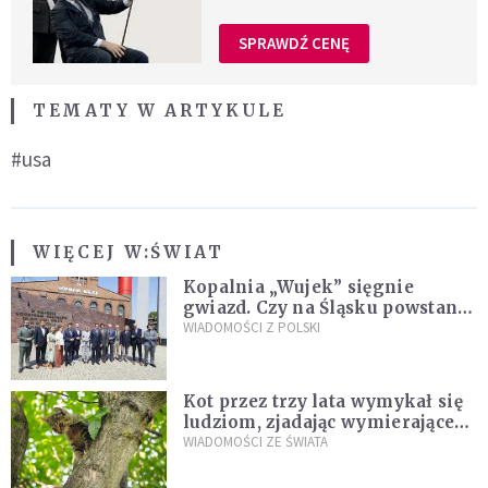
SPRAWDŹ CENĘ
TEMATY W ARTYKULE
#usa
WIĘCEJ W:
ŚWIAT
Kopalnia „Wujek” sięgnie
gwiazd. Czy na Śląsku powstanie
„Dolina Krzemowa”?
WIADOMOŚCI Z POLSKI
Kot przez trzy lata wymykał się
ludziom, zjadając wymierające
kaczki. W końcu popełnił
WIADOMOŚCI ZE ŚWIATA
fatalny błąd