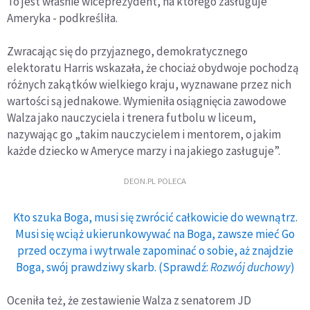
To jest właśnie wiceprezydent, na którego zasługuje
Ameryka - podkreśliła.
Zwracając się do przyjaznego, demokratycznego
elektoratu Harris wskazała, że chociaż obydwoje pochodzą
różnych zakątków wielkiego kraju, wyznawane przez nich
wartości są jednakowe. Wymieniła osiągnięcia zawodowe
Walza jako nauczyciela i trenera futbolu w liceum,
nazywając go „takim nauczycielem i mentorem, o jakim
każde dziecko w Ameryce marzy i na jakiego zasługuje”.
DEON.PL POLECA
Kto szuka Boga, musi się zwrócić całkowicie do wewnątrz.
Musi się wciąż ukierunkowywać na Boga, zawsze mieć Go
przed oczyma i wytrwale zapominać o sobie, aż znajdzie
Boga, swój prawdziwy skarb. (Sprawdź:
Rozwój duchowy
)
Oceniła też, że zestawienie Walza z senatorem JD