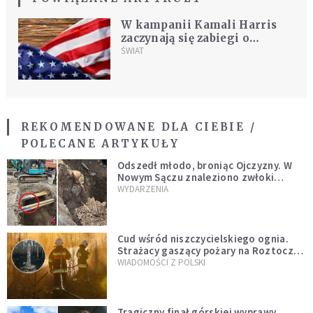
W kampanii Kamali Harris
zaczynają się zabiegi o
wyborców Republikanów
ŚWIAT
REKOMENDOWANE DLA CIEBIE /
POLECANE ARTYKUŁY
Odszedł młodo, broniąc Ojczyzny. W
Nowym Sączu znaleziono zwłoki
mężczyzny z czasów potopu
WYDARZENIA
szwedzkiego
Cud wśród niszczycielskiego ognia.
Strażacy gaszący pożary na Roztoczu
opublikowali niezwykłe zdjęcie
WIADOMOŚCI Z POLSKI
Tragiczny finał górskiej wyprawy.