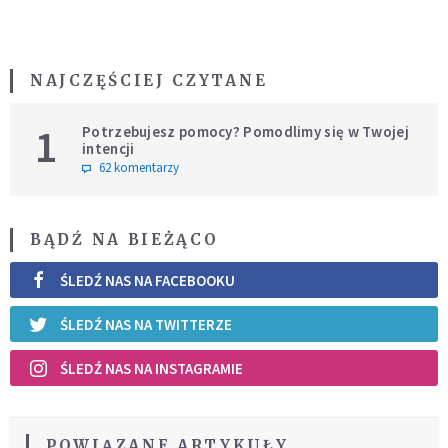
NAJCZĘŚCIEJ CZYTANE
1
Potrzebujesz pomocy? Pomodlimy się w Twojej
intencji
62 komentarzy
BĄDŹ NA BIEŻĄCO
ŚLEDŹ NAS NA FACEBOOKU
ŚLEDŹ NAS NA TWITTERZE
ŚLEDŹ NAS NA INSTAGRAMIE
POWIĄZANE ARTYKUŁY