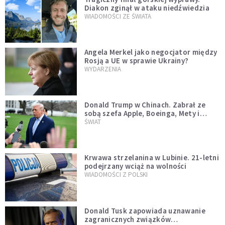
Diakon zginął w ataku niedźwiedzia
WIADOMOŚCI ZE ŚWIATA
Angela Merkel jako negocjator między
Rosją a UE w sprawie Ukrainy?
WYDARZENIA
Donald Trump w Chinach. Zabrał ze
sobą szefa Apple, Boeinga, Mety i
Muska
ŚWIAT
Krwawa strzelanina w Lubinie. 21-letni
podejrzany wciąż na wolności
WIADOMOŚCI Z POLSKI
Donald Tusk zapowiada uznawanie
zagranicznych związków