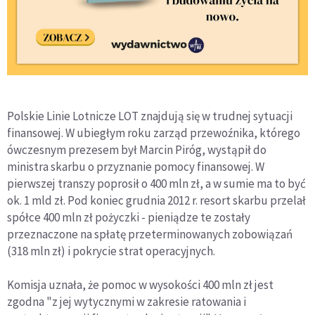
Polskie Linie Lotnicze LOT znajdują się w trudnej sytuacji
finansowej. W ubiegłym roku zarząd przewoźnika, którego
ówczesnym prezesem był Marcin Piróg, wystąpił do
ministra skarbu o przyznanie pomocy finansowej. W
pierwszej transzy poprosił o 400 mln zł, a w sumie ma to być
ok. 1 mld zł. Pod koniec grudnia 2012 r. resort skarbu przelał
spółce 400 mln zł pożyczki - pieniądze te zostały
przeznaczone na spłatę przeterminowanych zobowiązań
(318 mln zł) i pokrycie strat operacyjnych.
Komisja uznała, że pomoc w wysokości 400 mln zł jest
zgodna "z jej wytycznymi w zakresie ratowania i