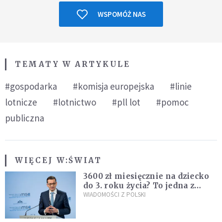
WSPOMÓŻ NAS
TEMATY W ARTYKULE
#gospodarka
#komisja europejska
#linie
lotnicze
#lotnictwo
#pll lot
#pomoc
publiczna
WIĘCEJ W:
ŚWIAT
3600 zł miesięcznie na dziecko
do 3. roku życia? To jedna z
propozycji programu "Rozwój
WIADOMOŚCI Z POLSKI
Plus"