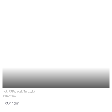
(fot. PAP/Jacek Turczyk)
13 lat temu
PAP / drr