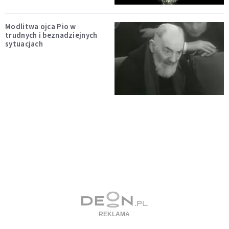
Modlitwa ojca Pio w
trudnych i beznadziejnych
sytuacjach