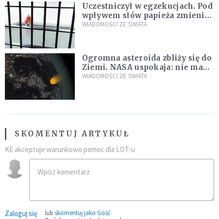
Uczestniczył w egzekucjach. Pod
wpływem słów papieża zmienił
zdanie
WIADOMOŚCI ZE ŚWIATA
Ogromna asteroida zbliży się do
Ziemi. NASA uspokaja: nie ma
zagrożenia
WIADOMOŚCI ZE ŚWIATA
SKOMENTUJ ARTYKUŁ
KE akceptuje warunkowo pomoc dla LOT-u
Zaloguj się
lub
skomentuj jako Gość