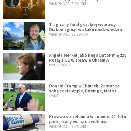
opublikowali niezwykłe zdjęcie
WIADOMOŚCI Z POLSKI
Tragiczny finał górskiej wyprawy.
Diakon zginął w ataku niedźwiedzia
WIADOMOŚCI ZE ŚWIATA
Angela Merkel jako negocjator między
Rosją a UE w sprawie Ukrainy?
WYDARZENIA
Donald Trump w Chinach. Zabrał ze
sobą szefa Apple, Boeinga, Mety i
Muska
ŚWIAT
Krwawa strzelanina w Lubinie. 21-letni
podejrzany wciąż na wolności
WIADOMOŚCI Z POLSKI