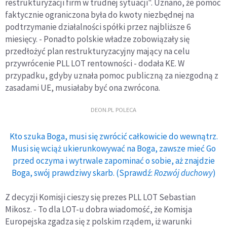
restrukturyzacji firm w trudnej sytuacji". Uznano, że pomoc
faktycznie ograniczona była do kwoty niezbędnej na
podtrzymanie działalności spółki przez najbliższe 6
miesięcy. - Ponadto polskie władze zobowiązały się
przedłożyć plan restrukturyzacyjny mający na celu
przywrócenie PLL LOT rentowności - dodała KE. W
przypadku, gdyby uznała pomoc publiczną za niezgodną z
zasadami UE, musiałaby być ona zwrócona.
DEON.PL POLECA
Kto szuka Boga, musi się zwrócić całkowicie do wewnątrz.
Musi się wciąż ukierunkowywać na Boga, zawsze mieć Go
przed oczyma i wytrwale zapominać o sobie, aż znajdzie
Boga, swój prawdziwy skarb. (Sprawdź:
Rozwój duchowy
)
Z decyzji Komisji cieszy się prezes PLL LOT Sebastian
Mikosz. - To dla LOT-u dobra wiadomość, że Komisja
Europejska zgadza się z polskim rządem, iż warunki