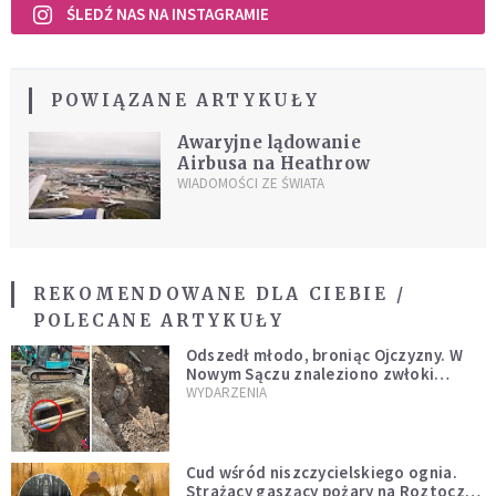
ŚLEDŹ NAS NA INSTAGRAMIE
POWIĄZANE ARTYKUŁY
Awaryjne lądowanie
Airbusa na Heathrow
WIADOMOŚCI ZE ŚWIATA
REKOMENDOWANE DLA CIEBIE /
POLECANE ARTYKUŁY
Odszedł młodo, broniąc Ojczyzny. W
Nowym Sączu znaleziono zwłoki
mężczyzny z czasów potopu
WYDARZENIA
szwedzkiego
Cud wśród niszczycielskiego ognia.
Strażacy gaszący pożary na Roztoczu