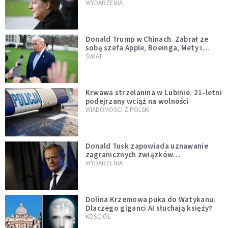
WYDARZENIA
Donald Trump w Chinach. Zabrał ze
sobą szefa Apple, Boeinga, Mety i
Muska
ŚWIAT
Krwawa strzelanina w Lubinie. 21-letni
podejrzany wciąż na wolności
WIADOMOŚCI Z POLSKI
Donald Tusk zapowiada uznawanie
zagranicznych związków
jednopłciowych. "Państwo oblało ten
WYDARZENIA
test"
Dolina Krzemowa puka do Watykanu.
Dlaczego giganci AI słuchają księży?
KOŚCIÓŁ