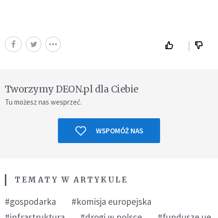
Tworzymy DEON.pl dla Ciebie
Tu możesz nas wesprzeć.
WSPOMÓŻ NAS
TEMATY W ARTYKULE
#gospodarka
#komisja europejska
#infrastruktura
#drogi w polsce
#fundusze ue