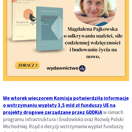
We wtorek wieczorem Komisja potwierdziła informacje
o wstrzymaniu wypłaty 3,5 mld zł funduszy UE na
projekty drogowe zarządzane przez GDDKiA
w ramach
programu Infrastruktura i Środowisko oraz Rozwój Polski
Wschodniej. Rząd o decyzji wstrzymania wypłat funduszy