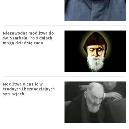
Niezawodna modlitwa do
św. Szarbela. Po 9 dniach
mogą dziać się cuda
Modlitwa ojca Pio w
trudnych i beznadziejnych
sytuacjach