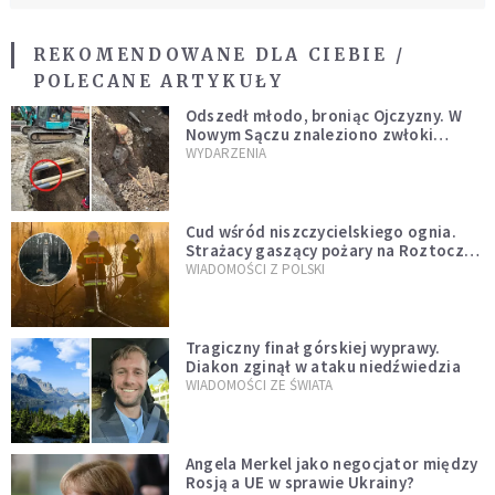
REKOMENDOWANE DLA CIEBIE /
POLECANE ARTYKUŁY
Odszedł młodo, broniąc Ojczyzny. W
Nowym Sączu znaleziono zwłoki
mężczyzny z czasów potopu
WYDARZENIA
szwedzkiego
Cud wśród niszczycielskiego ognia.
Strażacy gaszący pożary na Roztoczu
opublikowali niezwykłe zdjęcie
WIADOMOŚCI Z POLSKI
Tragiczny finał górskiej wyprawy.
Diakon zginął w ataku niedźwiedzia
WIADOMOŚCI ZE ŚWIATA
Angela Merkel jako negocjator między
Rosją a UE w sprawie Ukrainy?