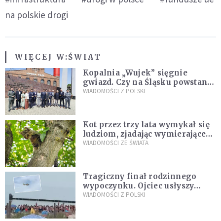
na polskie drogi
WIĘCEJ W:
ŚWIAT
Kopalnia „Wujek” sięgnie
gwiazd. Czy na Śląsku powstanie
„Dolina Krzemowa”?
WIADOMOŚCI Z POLSKI
Kot przez trzy lata wymykał się
ludziom, zjadając wymierające
kaczki. W końcu popełnił
WIADOMOŚCI ZE ŚWIATA
fatalny błąd
Tragiczny finał rodzinnego
wypoczynku. Ojciec usłyszy
zarzuty
WIADOMOŚCI Z POLSKI