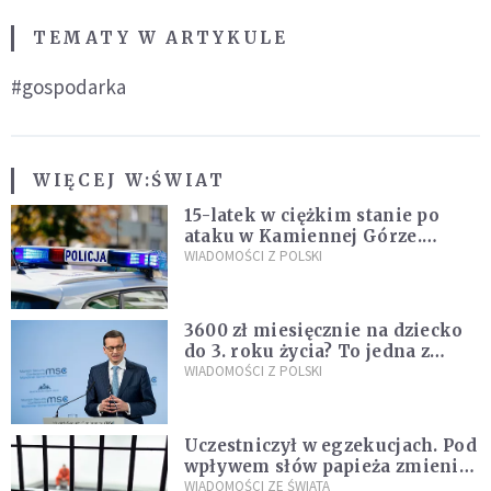
TEMATY W ARTYKULE
#gospodarka
WIĘCEJ W:
ŚWIAT
15-latek w ciężkim stanie po
ataku w Kamiennej Górze.
Policja zatrzymała dwóch
WIADOMOŚCI Z POLSKI
nastolatków
3600 zł miesięcznie na dziecko
do 3. roku życia? To jedna z
propozycji programu "Rozwój
WIADOMOŚCI Z POLSKI
Plus"
Uczestniczył w egzekucjach. Pod
wpływem słów papieża zmienił
zdanie
WIADOMOŚCI ZE ŚWIATA