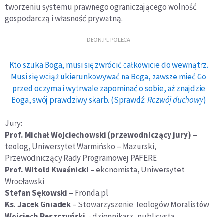
tworzeniu systemu prawnego ograniczającego wolność
gospodarczą i własność prywatną.
DEON.PL POLECA
Kto szuka Boga, musi się zwrócić całkowicie do wewnątrz.
Musi się wciąż ukierunkowywać na Boga, zawsze mieć Go
przed oczyma i wytrwale zapominać o sobie, aż znajdzie
Boga, swój prawdziwy skarb. (Sprawdź:
Rozwój duchowy
)
Jury:
Prof. Michał Wojciechowski
(przewodniczący jury)
–
teolog, Uniwersytet Warmińsko – Mazurski,
Przewodniczący Rady Programowej PAFERE
Prof. Witold Kwaśnicki
– ekonomista, Uniwersytet
Wrocławski
Stefan Sękowski
– Fronda.pl
Ks. Jacek Gniadek
– Stowarzyszenie Teologów Moralistów
Wojciech Reszczyński
- dziennikarz, publicysta