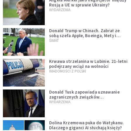
Rosją a UE w sprawie Ukrainy?
WYDARZENIA
Donald Trump w Chinach. Zabrał ze
sobą szefa Apple, Boeinga, Mety i
Muska
ŚWIAT
Krwawa strzelanina w Lubinie. 21-letni
podejrzany wciąż na wolności
WIADOMOŚCI Z POLSKI
Donald Tusk zapowiada uznawanie
zagranicznych związków
jednopłciowych. "Państwo oblało ten
WYDARZENIA
test"
Dolina Krzemowa puka do Watykanu.
Dlaczego giganci AI słuchają księży?