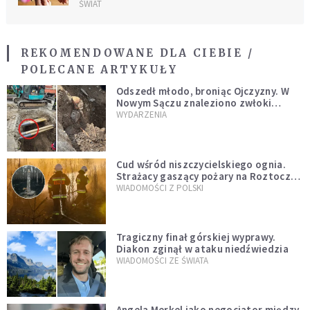
ŚWIAT
REKOMENDOWANE DLA CIEBIE /
POLECANE ARTYKUŁY
Odszedł młodo, broniąc Ojczyzny. W
Nowym Sączu znaleziono zwłoki
mężczyzny z czasów potopu
WYDARZENIA
szwedzkiego
Cud wśród niszczycielskiego ognia.
Strażacy gaszący pożary na Roztoczu
opublikowali niezwykłe zdjęcie
WIADOMOŚCI Z POLSKI
Tragiczny finał górskiej wyprawy.
Diakon zginął w ataku niedźwiedzia
WIADOMOŚCI ZE ŚWIATA
Angela Merkel jako negocjator między