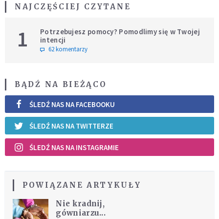
NAJCZĘŚCIEJ CZYTANE
1
Potrzebujesz pomocy? Pomodlimy się w Twojej
intencji
62 komentarzy
BĄDŹ NA BIEŻĄCO
ŚLEDŹ NAS NA FACEBOOKU
ŚLEDŹ NAS NA TWITTERZE
ŚLEDŹ NAS NA INSTAGRAMIE
POWIĄZANE ARTYKUŁY
Nie kradnij,
gówniarzu...