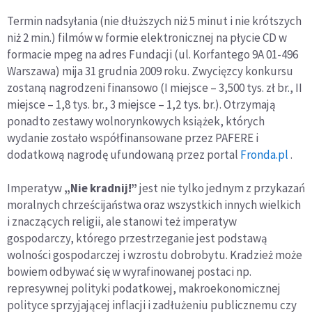
Termin nadsyłania (nie dłuższych niż 5 minut i nie krótszych
niż 2 min.) filmów w formie elektronicznej na płycie CD w
formacie mpeg na adres Fundacji (ul. Korfantego 9A 01-496
Warszawa) mija 31 grudnia 2009 roku. Zwycięzcy konkursu
zostaną nagrodzeni finansowo (I miejsce – 3,500 tys. zł br., II
miejsce – 1,8 tys. br., 3 miejsce – 1,2 tys. br.). Otrzymają
ponadto zestawy wolnorynkowych książek, których
wydanie zostało współfinansowane przez PAFERE i
dodatkową nagrodę ufundowaną przez portal
Fronda.pl
.
Imperatyw
„Nie kradnij!”
jest nie tylko jednym z przykazań
moralnych chrześcijaństwa oraz wszystkich innych wielkich
i znaczących religii, ale stanowi też imperatyw
gospodarczy, którego przestrzeganie jest podstawą
wolności gospodarczej i wzrostu dobrobytu. Kradzież może
bowiem odbywać się w wyrafinowanej postaci np.
represywnej polityki podatkowej, makroekonomicznej
polityce sprzyjającej inflacji i zadłużeniu publicznemu czy