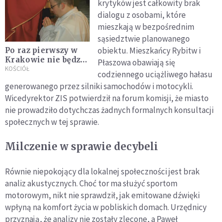
krytyków jest całkowity brak
dialogu z osobami, które
mieszkają w bezpośrednim
sąsiedztwie planowanego
obiektu. Mieszkańcy Rybitw i
Po raz pierwszy w
Krakowie nie będzie
Płaszowa obawiają się
nowych diakonów.
KOŚCIÓŁ
codziennego uciążliwego hałasu
Władze seminarium
generowanego przez silniki samochodów i motocykli.
zabrały głos
Wicedyrektor ZIS potwierdził na forum komisji, że miasto
nie prowadziło dotychczas żadnych formalnych konsultacji
społecznych w tej sprawie.
Milczenie w sprawie decybeli
Równie niepokojący dla lokalnej społeczności jest brak
analiz akustycznych. Choć tor ma służyć sportom
motorowym, nikt nie sprawdził, jak emitowane dźwięki
wpłyną na komfort życia w pobliskich domach. Urzędnicy
przyznają, że analizy nie zostały zlecone, a Paweł