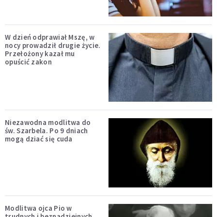
W dzień odprawiał Mszę, w
nocy prowadził drugie życie.
Przełożony kazał mu
opuścić zakon
Niezawodna modlitwa do
św. Szarbela. Po 9 dniach
mogą dziać się cuda
Modlitwa ojca Pio w
trudnych i beznadziejnych