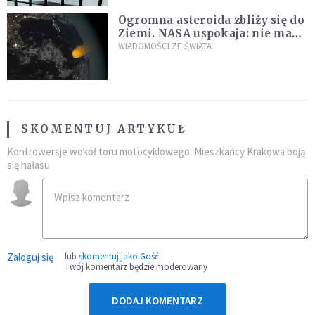
Ogromna asteroida zbliży się do
Ziemi. NASA uspokaja: nie ma
zagrożenia
WIADOMOŚCI ZE ŚWIATA
SKOMENTUJ ARTYKUŁ
Kontrowersje wokół toru motocyklowego. Mieszkańcy Krakowa boją
się hałasu
Zaloguj się
lub
skomentuj jako Gość
Twój komentarz będzie moderowany
DODAJ KOMENTARZ