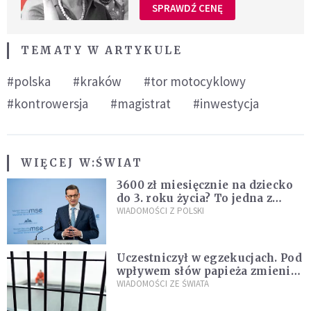
SPRAWDŹ CENĘ
TEMATY W ARTYKULE
#polska
#kraków
#tor motocyklowy
#kontrowersja
#magistrat
#inwestycja
WIĘCEJ W:
ŚWIAT
3600 zł miesięcznie na dziecko
do 3. roku życia? To jedna z
propozycji programu "Rozwój
WIADOMOŚCI Z POLSKI
Plus"
Uczestniczył w egzekucjach. Pod
wpływem słów papieża zmienił
zdanie
WIADOMOŚCI ZE ŚWIATA