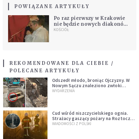
POWIĄZANE ARTYKUŁY
Po raz pierwszy w Krakowie
nie będzie nowych diakonów.
Władze seminarium zabrały
KOŚCIÓŁ
głos
REKOMENDOWANE DLA CIEBIE /
POLECANE ARTYKUŁY
Odszedł młodo, broniąc Ojczyzny. W
Nowym Sączu znaleziono zwłoki
mężczyzny z czasów potopu
WYDARZENIA
szwedzkiego
Cud wśród niszczycielskiego ognia.
Strażacy gaszący pożary na Roztoczu
opublikowali niezwykłe zdjęcie
WIADOMOŚCI Z POLSKI