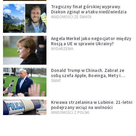
Tragiczny finał górskiej wyprawy.
Diakon zginął w ataku niedźwiedzia
WIADOMOŚCI ZE ŚWIATA
Angela Merkel jako negocjator między
Rosją a UE w sprawie Ukrainy?
WYDARZENIA
Donald Trump w Chinach. Zabrał ze
sobą szefa Apple, Boeinga, Mety i
Muska
ŚWIAT
Krwawa strzelanina w Lubinie. 21-letni
podejrzany wciąż na wolności
WIADOMOŚCI Z POLSKI
Donald Tusk zapowiada uznawanie