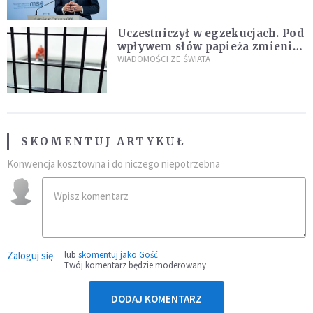
Uczestniczył w egzekucjach. Pod
wpływem słów papieża zmienił
zdanie
WIADOMOŚCI ZE ŚWIATA
SKOMENTUJ ARTYKUŁ
Konwencja kosztowna i do niczego niepotrzebna
Zaloguj się
lub
skomentuj jako Gość
Twój komentarz będzie moderowany
DODAJ KOMENTARZ