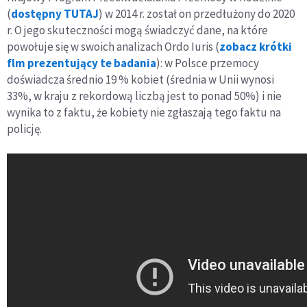
(
dostępny TUTAJ
) w 2014 r. został on przedłużony do 2020
r. O jego skuteczności mogą świadczyć dane, na które
powołuje się w swoich analizach Ordo Iuris (
zobacz krótki
flm prezentujący te badania
): w Polsce przemocy
doświadcza średnio 19 % kobiet (średnia w Unii wynosi
33%, w kraju z rekordową liczbą jest to ponad 50%) i nie
wynika to z faktu, że kobiety nie zgłaszają tego faktu na
policję.