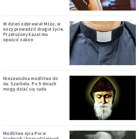
W dzień odprawiał Mszę, w
nocy prowadził drugie życie.
Przełożony kazał mu
opuścić zakon
Niezawodna modlitwa do
św. Szarbela. Po 9 dniach
mogą dziać się cuda
Modlitwa ojca Pio w
trudnych i beznadziejnych