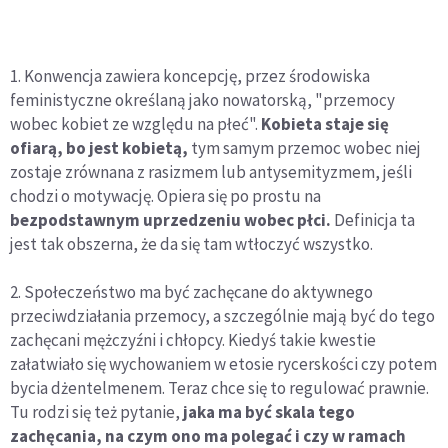
1. Konwencja zawiera koncepcję, przez środowiska
feministyczne określaną jako nowatorską, "przemocy
wobec kobiet ze względu na płeć".
Kobieta staje się
ofiarą, bo jest kobietą,
tym samym przemoc wobec niej
zostaje zrównana z rasizmem lub antysemityzmem, jeśli
chodzi o motywację. Opiera się po prostu na
bezpodstawnym uprzedzeniu wobec płci.
Definicja ta
jest tak obszerna, że da się tam wtłoczyć wszystko.
2. Społeczeństwo ma być zachęcane do aktywnego
przeciwdziałania przemocy, a szczególnie mają być do tego
zachęcani mężczyźni i chłopcy. Kiedyś takie kwestie
załatwiało się wychowaniem w etosie rycerskości czy potem
bycia dżentelmenem. Teraz chce się to regulować prawnie.
Tu rodzi się też pytanie,
jaka ma być skala tego
zachęcania, na czym ono ma polegać i czy w ramach