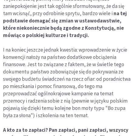
zaniepokojenie: jest tak ogólnie sformułowany, że da się
tam wcisnąć, przy odrobinie sprytu, bardzo wiele i
na tej
podstawie domagać się zmian w ustawodawstwie,
które niekoniecznie będą zgodne z Konstytucją, nie
mówiąc o polskiej kulturze i tradycji.
I na koniec jeszcze jednak kwestia: wprowadzenie w życie
konwencji nałoży na państwo dodatkowe obciążenia
finansowe. Jest to związane z faktem, że w świetle tego
dokumentu państwo zobowiązuje się do pokrywania ze
swojego budżetu świadczeń na rzecz ofiar: od poradnictwa
po mieszkania i pomoc finansową, do tego ma
przeprowadzać ogólnokrajowe kampanie na temat
przemocy i radzenia sobie z nią (pewnie w języku polskim
pojawią się dzięki temu kolejne bon moty typu "Bo zupa
była za słona") i szkolenia na ten temat.
A kto za to zapłaci? Pan zapłaci, pani zapłaci, wszyscy