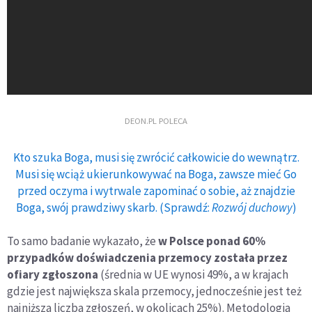
DEON.PL POLECA
Kto szuka Boga, musi się zwrócić całkowicie do wewnątrz.
Musi się wciąż ukierunkowywać na Boga, zawsze mieć Go
przed oczyma i wytrwale zapominać o sobie, aż znajdzie
Boga, swój prawdziwy skarb. (Sprawdź:
Rozwój duchowy
)
To samo badanie wykazało, że
w Polsce ponad 60%
przypadków doświadczenia przemocy została przez
ofiary zgłoszona
(średnia w UE wynosi 49%, a w krajach
gdzie jest największa skala przemocy, jednocześnie jest też
najniższa liczba zgłoszeń, w okolicach 25%). Metodologia