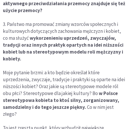
aktywnego przeciwdziałania przemocy znajduje się też
użycie przemocy?
3. Państwo ma promować zmiany wzorców społecznych i
kulturowych dotyczących zachowania mężczyzn i kobiet,
co ma służyć
wykorzenieniu uprzedzeń, zwyczajów,
tradycji oraz innych praktyk opartych na idei niższości
kobiet lub na stereotypowym modelu roli mężczyzny i
kobiety.
Moje pytanie brzmi: a kto będzie określał które
uprzedzenia, zwyczaje, tradycje i praktyki są oparte na idei
niższości kobiet? Oraz jakie są stereotypowe modele ról
obu płci? Stereotypowe dla jakiej kultury? Bo
w Polsce
stereotypowa kobieta to ktoś silny, zorganizowany,
samodzielny i do tego jeszcze piękny.
Co w nim jest
złego?
To jest zresztą punkt, który wzbudził największe