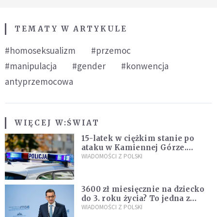
TEMATY W ARTYKULE
#homoseksualizm
#przemoc
#manipulacja
#gender
#konwencja
antyprzemocowa
WIĘCEJ W:
ŚWIAT
15-latek w ciężkim stanie po
ataku w Kamiennej Górze.
Policja zatrzymała dwóch
WIADOMOŚCI Z POLSKI
nastolatków
3600 zł miesięcznie na dziecko
do 3. roku życia? To jedna z
propozycji programu "Rozwój
WIADOMOŚCI Z POLSKI
Plus"