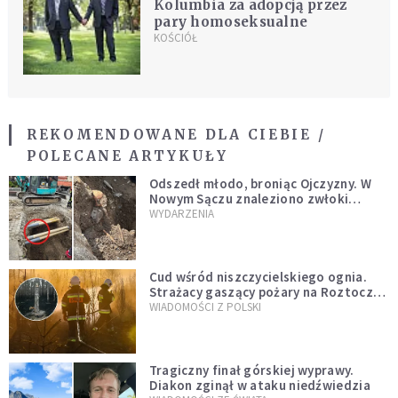
Kolumbia za adopcją przez
pary homoseksualne
KOŚCIÓŁ
REKOMENDOWANE DLA CIEBIE /
POLECANE ARTYKUŁY
Odszedł młodo, broniąc Ojczyzny. W
Nowym Sączu znaleziono zwłoki
mężczyzny z czasów potopu
WYDARZENIA
szwedzkiego
Cud wśród niszczycielskiego ognia.
Strażacy gaszący pożary na Roztoczu
opublikowali niezwykłe zdjęcie
WIADOMOŚCI Z POLSKI
Tragiczny finał górskiej wyprawy.
Diakon zginął w ataku niedźwiedzia