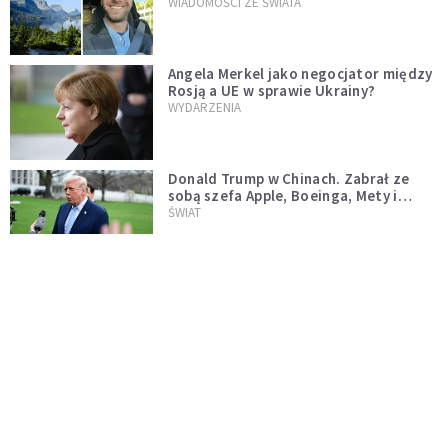
WIADOMOŚCI ZE ŚWIATA
Angela Merkel jako negocjator między
Rosją a UE w sprawie Ukrainy?
WYDARZENIA
Donald Trump w Chinach. Zabrał ze
sobą szefa Apple, Boeinga, Mety i
Muska
ŚWIAT
Krwawa strzelanina w Lubinie. 21-letni
podejrzany wciąż na wolności
WIADOMOŚCI Z POLSKI
Donald Tusk zapowiada uznawanie
zagranicznych związków
jednopłciowych. "Państwo oblało ten
WYDARZENIA
test"