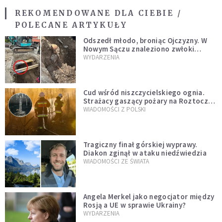
REKOMENDOWANE DLA CIEBIE /
POLECANE ARTYKUŁY
Odszedł młodo, broniąc Ojczyzny. W
Nowym Sączu znaleziono zwłoki
mężczyzny z czasów potopu
WYDARZENIA
szwedzkiego
Cud wśród niszczycielskiego ognia.
Strażacy gaszący pożary na Roztoczu
opublikowali niezwykłe zdjęcie
WIADOMOŚCI Z POLSKI
Tragiczny finał górskiej wyprawy.
Diakon zginął w ataku niedźwiedzia
WIADOMOŚCI ZE ŚWIATA
Angela Merkel jako negocjator między
Rosją a UE w sprawie Ukrainy?
WYDARZENIA