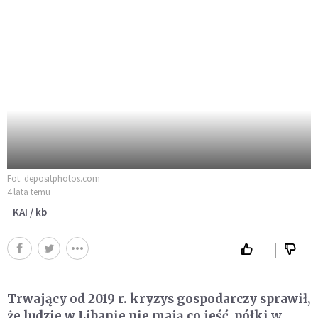
Fot. depositphotos.com
4 lata temu
KAI / kb
Trwający od 2019 r. kryzys gospodarczy sprawił,
że ludzie w Libanie nie mają co jeść, półki w