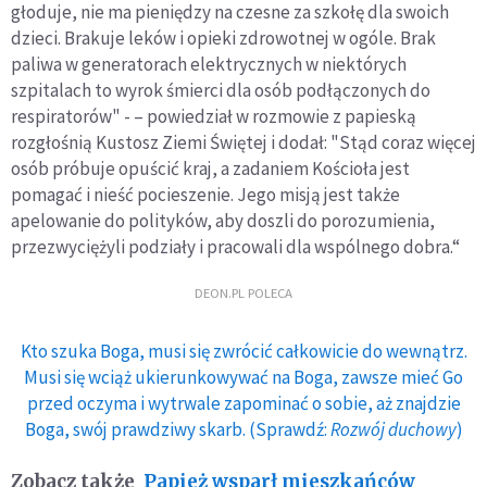
głoduje, nie ma pieniędzy na czesne za szkołę dla swoich
dzieci. Brakuje leków i opieki zdrowotnej w ogóle. Brak
paliwa w generatorach elektrycznych w niektórych
szpitalach to wyrok śmierci dla osób podłączonych do
respiratorów" - – powiedział w rozmowie z papieską
rozgłośnią Kustosz Ziemi Świętej i dodał: "Stąd coraz więcej
osób próbuje opuścić kraj, a zadaniem Kościoła jest
pomagać i nieść pocieszenie. Jego misją jest także
apelowanie do polityków, aby doszli do porozumienia,
przezwyciężyli podziały i pracowali dla wspólnego dobra.“
DEON.PL POLECA
Kto szuka Boga, musi się zwrócić całkowicie do wewnątrz.
Musi się wciąż ukierunkowywać na Boga, zawsze mieć Go
przed oczyma i wytrwale zapominać o sobie, aż znajdzie
Boga, swój prawdziwy skarb. (Sprawdź:
Rozwój duchowy
)
Zobacz także
Papież wsparł mieszkańców