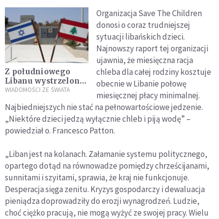
Organizacja Save The Children
donosi o coraz trudniejszej
sytuacji libańskich dzieci.
Najnowszy raport tej organizacji
ujawnia, że miesięczna racja
chleba dla całej rodziny kosztuje
Z południowego
Libanu wystrzelono
obecnie w Libanie połowę
pociski rakietowe
WIADOMOŚCI ZE ŚWIATA
miesięcznej płacy minimalnej.
na Izrael
Najbiedniejszych nie stać na pełnowartościowe jedzenie.
„Niektóre dzieci jedzą wyłącznie chleb i piją wodę” –
powiedział o. Francesco Patton.
„Liban jest na kolanach. Załamanie systemu politycznego,
opartego dotąd na równowadze pomiędzy chrześcijanami,
sunnitami i szyitami, sprawia, że kraj nie funkcjonuje.
Desperacja sięga zenitu. Kryzys gospodarczy i dewaluacja
pieniądza doprowadziły do erozji wynagrodzeń. Ludzie,
choć ciężko pracują, nie mogą wyżyć ze swojej pracy. Wielu