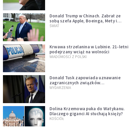
Donald Trump w Chinach. Zabrał ze
sobą szefa Apple, Boeinga, Mety i
Muska
ŚWIAT
Krwawa strzelanina w Lubinie. 21-letni
podejrzany wciąż na wolności
WIADOMOŚCI Z POLSKI
Donald Tusk zapowiada uznawanie
zagranicznych związków
jednopłciowych. "Państwo oblało ten
WYDARZENIA
test"
Dolina Krzemowa puka do Watykanu.
Dlaczego giganci AI słuchają księży?
KOŚCIÓŁ