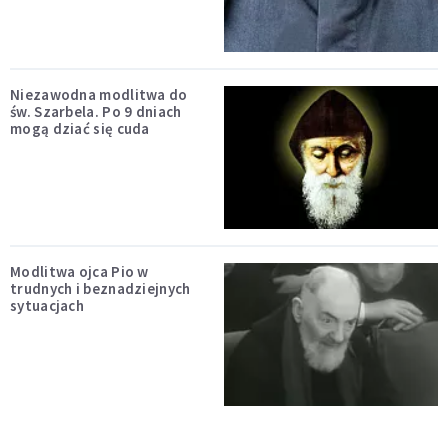
Niezawodna modlitwa do
św. Szarbela. Po 9 dniach
mogą dziać się cuda
Modlitwa ojca Pio w
trudnych i beznadziejnych
sytuacjach