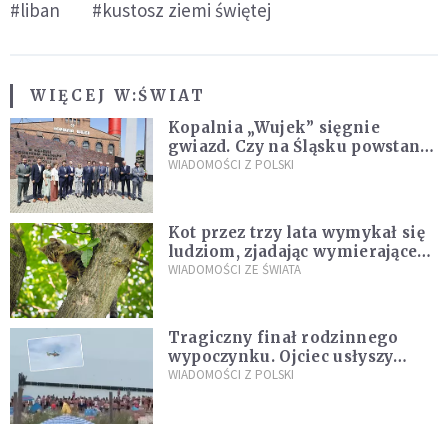
#liban
#kustosz ziemi świętej
WIĘCEJ W:
ŚWIAT
Kopalnia „Wujek” sięgnie
gwiazd. Czy na Śląsku powstanie
„Dolina Krzemowa”?
WIADOMOŚCI Z POLSKI
Kot przez trzy lata wymykał się
ludziom, zjadając wymierające
kaczki. W końcu popełnił
WIADOMOŚCI ZE ŚWIATA
fatalny błąd
Tragiczny finał rodzinnego
wypoczynku. Ojciec usłyszy
zarzuty
WIADOMOŚCI Z POLSKI