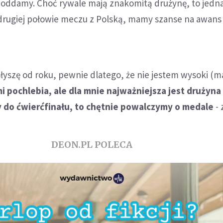
poddamy. Choć rywale mają znakomitą drużynę, to jednak
 drugiej połowie meczu z Polską, mamy szanse na awans 
słyszę od roku, pewnie dlatego, że nie jestem wysoki (
i pochlebia, ale dla mnie najważniejsza jest drużyna 
 do ćwierćfinału, to chętnie powalczymy o medale
- 
DEON.PL POLECA