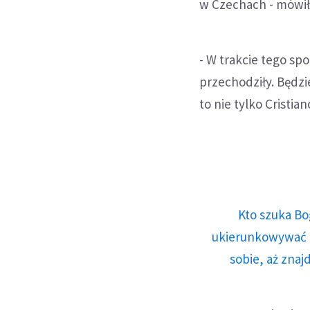
w Czechach - mówił 
- W trakcie tego sp
przechodziły. Będzi
to nie tylko Cristia
Kto szuka Bo
ukierunkowywać n
sobie, aż znaj