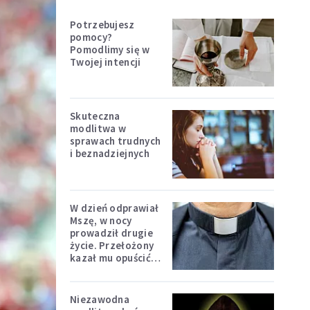
Potrzebujesz
pomocy?
Pomodlimy się w
Twojej intencji
Skuteczna
modlitwa w
sprawach trudnych
i beznadziejnych
W dzień odprawiał
Mszę, w nocy
prowadził drugie
życie. Przełożony
kazał mu opuścić
zakon
Niezawodna