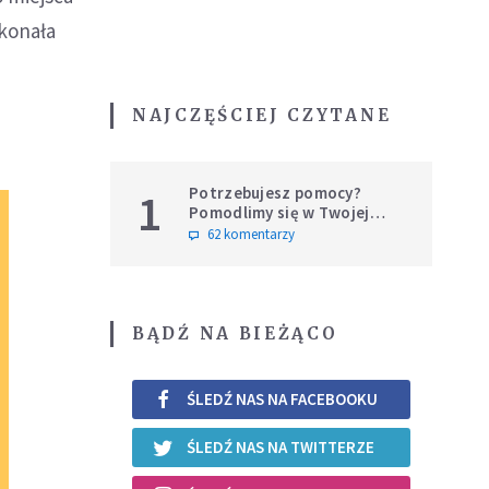
okonała
NAJCZĘŚCIEJ CZYTANE
Potrzebujesz pomocy?
1
Pomodlimy się w Twojej
intencji
62 komentarzy
BĄDŹ NA BIEŻĄCO
ŚLEDŹ NAS NA FACEBOOKU
ŚLEDŹ NAS NA TWITTERZE