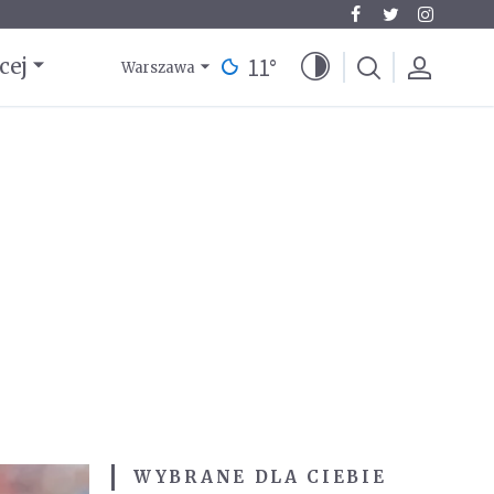
11
°
cej
Warszawa
WYBRANE DLA CIEBIE