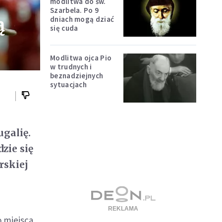
modlitwa do św.
Szarbela. Po 9
ą
dniach mogą dziać
się cuda
Modlitwa ojca Pio
w trudnych i
beznadziejnych
sytuacjach
ugalię.
zie się
rskiej
o miejsca