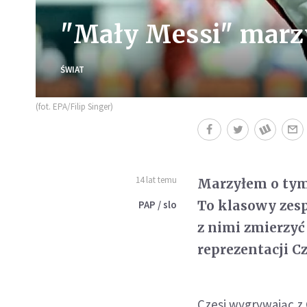
"Mały Messi" marzy
ŚWIAT
(fot. EPA/Filip Singer)
14 lat temu
Marzyłem o tym,
To klasowy zespó
PAP / slo
z nimi zmierzyć
reprezentacji Cz
Czesi wygrywając z 