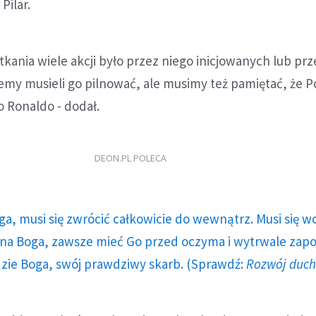
Pilar.
otkania wiele akcji było przez niego inicjowanych lub pr
emy musieli go pilnować, ale musimy też pamiętać, że P
no Ronaldo - dodał.
DEON.PL POLECA
ga, musi się zwrócić całkowicie do wewnątrz. Musi się w
a Boga, zawsze mieć Go przed oczyma i wytrwale zap
dzie Boga, swój prawdziwy skarb. (Sprawdź:
Rozwój duc