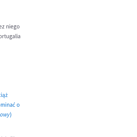
zez niego
ortugalia
ciąż
ominać o
howy
)