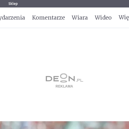
g
Sklep
Wię
darzenia
Komentarze
Wiara
Wideo