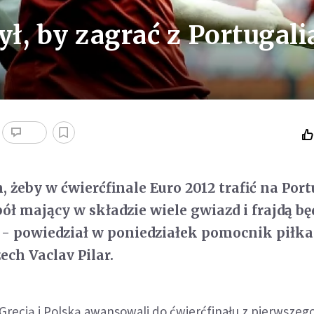
ł, by zagrać z Portugali
 żeby w ćwierćfinale Euro 2012 trafić na Port
ł mający w składzie wiele gwiazd i frajdą będ
 - powiedział w poniedziałek pomocnik piłka
ech Vaclav Pilar.
Grecją i Polską awansowali do ćwierćfinału z pierwszeg