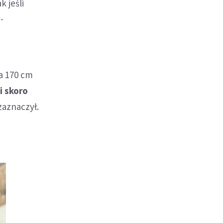
 jeśli
-
ma 170 cm
i skoro
zaznaczył.