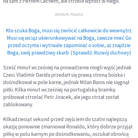
na sam z Petrem Cechem, ale strzelił wprost w niego.
DEON.PL POLECA
Kto szuka Boga, musi się zwrócić całkowicie do wewnątrz.
Musi się wciąż ukierunkowywać na Boga, zawsze mieć Go
przed oczyma i wytrwale zapominać o sobie, aż znajdzie
Boga, swój prawdziwy skarb. (Sprawdź:
Rozwój duchowy
)
Sześć minut wcześniej na prowadzenie mogli wyjść jednak
Czesi. Vladimir Darida przedarł się prawą stroną boiska i
dośrodkował w pole karne, jednak Milan Baros nie sięgnął
piłki. Kilka minut wcześniej na portugalską bramkę
próbował strzelać Petr Jiracek, ale jego strzał został
zablokowany.
Kilkadziesiąt sekund przed zejściem do szatni najlepszą
okazję ponownie zmarnował Ronaldo, który dobrze przyjął
piłkę w polu karnym po dośrodkowaniu, oszukał obrońcę