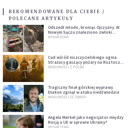
REKOMENDOWANE DLA CIEBIE /
POLECANE ARTYKUŁY
Odszedł młodo, broniąc Ojczyzny. W
Nowym Sączu znaleziono zwłoki
mężczyzny z czasów potopu
WYDARZENIA
szwedzkiego
Cud wśród niszczycielskiego ognia.
Strażacy gaszący pożary na Roztoczu
opublikowali niezwykłe zdjęcie
WIADOMOŚCI Z POLSKI
Tragiczny finał górskiej wyprawy.
Diakon zginął w ataku niedźwiedzia
WIADOMOŚCI ZE ŚWIATA
Angela Merkel jako negocjator między
Rosją a UE w sprawie Ukrainy?
WYDARZENIA