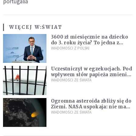
portugalia
WIĘCEJ W:
ŚWIAT
3600 zł miesięcznie na dziecko
do 3. roku życia? To jedna z
propozycji programu "Rozwój
WIADOMOŚCI Z POLSKI
Plus"
Uczestniczył w egzekucjach. Pod
wpływem słów papieża zmienił
zdanie
WIADOMOŚCI ZE ŚWIATA
Ogromna asteroida zbliży się do
Ziemi. NASA uspokaja: nie ma
zagrożenia
WIADOMOŚCI ZE ŚWIATA