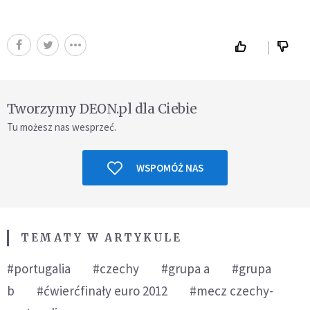
Tworzymy DEON.pl dla Ciebie
Tu możesz nas wesprzeć.
WSPOMÓŻ NAS
TEMATY W ARTYKULE
#portugalia
#czechy
#grupa a
#grupa
b
#ćwierćfinały euro 2012
#mecz czechy-