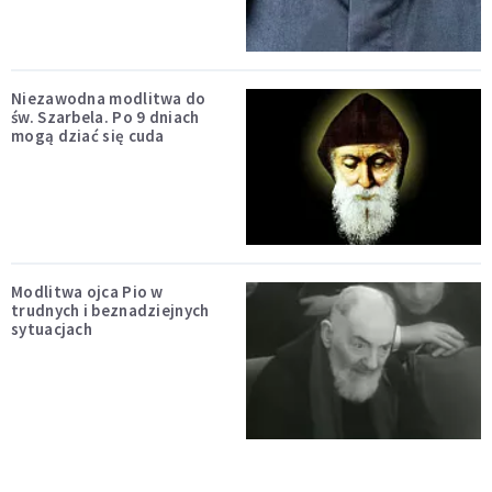
Niezawodna modlitwa do
św. Szarbela. Po 9 dniach
mogą dziać się cuda
Modlitwa ojca Pio w
trudnych i beznadziejnych
sytuacjach