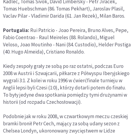
Kadlec, Tomas Sivok, David Limbersky - Petr Jiracek,
Tomas Huebschman (86. Tomas Pekhart), Jaroslav Plasil,
Vaclav Pilar - Vladimir Darida (61. Jan Rezek), Milan Baros.
Portugalia:
Rui Patricio - Joao Pereira, Bruno Alves, Pepe,
Fabio Coentrao - Raul Meireles (88. Rolando), Miguel
Veloso, Joao Moutinho - Nani (84. Custodio), Helder Postiga
(40. Hugo Almeida), Cristiano Ronaldo.
Kiedy zespoły grały ze sobą po raz ostatni, podczas Euro
2008 w Austrii i Szwajcarii, piłkarze z Półwyspu Iberyjskiego
wygrali 3:1. Z kolei w roku 1996 w ćwierćfinale turnieju w
Anglii lepsi byli Czesi (1:0), którzy dotarli potem do finału.
To były jedyne dwa spotkania pomiędzy tymi drużynami w
historii (od rozpadu Czechosłowacji).
Podobnie jak w roku 2008, w czwartkowym meczu czeskiej
bramki bronił Petr Cech, mający za sobą udany sezon z
Chelsea Londyn, ukoronowany zwycięstwem w Lidze