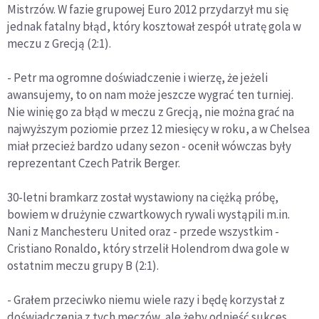
Mistrzów. W fazie grupowej Euro 2012 przydarzył mu się
jednak fatalny błąd, który kosztował zespół utratę gola w
meczu z Grecją (2:1).
- Petr ma ogromne doświadczenie i wierzę, że jeżeli
awansujemy, to on nam może jeszcze wygrać ten turniej.
Nie winię go za błąd w meczu z Grecją, nie można grać na
najwyższym poziomie przez 12 miesięcy w roku, a w Chelsea
miał przecież bardzo udany sezon - ocenił wówczas były
reprezentant Czech Patrik Berger.
30-letni bramkarz został wystawiony na ciężką próbę,
bowiem w drużynie czwartkowych rywali wystąpili m.in.
Nani z Manchesteru United oraz - przede wszystkim -
Cristiano Ronaldo, który strzelił Holendrom dwa gole w
ostatnim meczu grupy B (2:1).
- Grałem przeciwko niemu wiele razy i będę korzystał z
doświadczenia z tych meczów, ale żeby odnieść sukces,