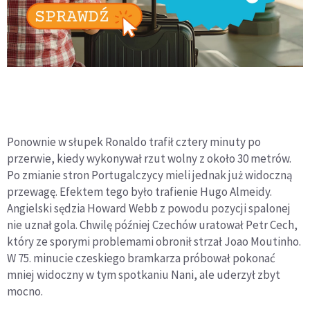
Ponownie w słupek Ronaldo trafił cztery minuty po
przerwie, kiedy wykonywał rzut wolny z około 30 metrów.
Po zmianie stron Portugalczycy mieli jednak już widoczną
przewagę. Efektem tego było trafienie Hugo Almeidy.
Angielski sędzia Howard Webb z powodu pozycji spalonej
nie uznał gola. Chwilę później Czechów uratował Petr Cech,
który ze sporymi problemami obronił strzał Joao Moutinho.
W 75. minucie czeskiego bramkarza próbował pokonać
mniej widoczny w tym spotkaniu Nani, ale uderzył zbyt
mocno.