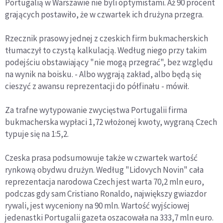
Portugalią w Warszawie nie byli optymistami. Aż 90 procent
grających postawiło, że w czwartek ich drużyna przegra.
Rzecznik prasowy jednej z czeskich firm bukmacherskich
tłumaczył to czystą kalkulacją. Według niego przy takim
podejściu obstawiający "nie mogą przegrać", bez względu
na wynik na boisku. - Albo wygrają zakład, albo będą się
cieszyć z awansu reprezentacji do półfinału - mówił.
Za trafne wytypowanie zwycięstwa Portugalii firma
bukmacherska wypłaci 1,72 włożonej kwoty, wygraną Czech
typuje się na 1:5,2.
Czeska prasa podsumowuje także w czwartek wartość
rynkową obydwu drużyn. Według "Lidovych Novin" cała
reprezentacja narodowa Czech jest warta 70,2 mln euro,
podczas gdy sam Cristiano Ronaldo, największy gwiazdor
rywali, jest wyceniony na 90 mln. Wartość wyjściowej
jedenastki Portugalii gazeta oszacowała na 333,7 mln euro.