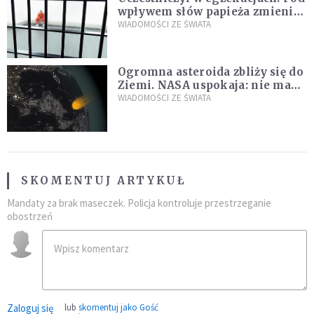
wpływem słów papieża zmienił
zdanie
WIADOMOŚCI ZE ŚWIATA
Ogromna asteroida zbliży się do
Ziemi. NASA uspokaja: nie ma
zagrożenia
WIADOMOŚCI ZE ŚWIATA
SKOMENTUJ ARTYKUŁ
Mandaty za brak maseczek. Policja kontroluje przestrzeganie
obostrzeń
Zaloguj się
lub
skomentuj jako Gość