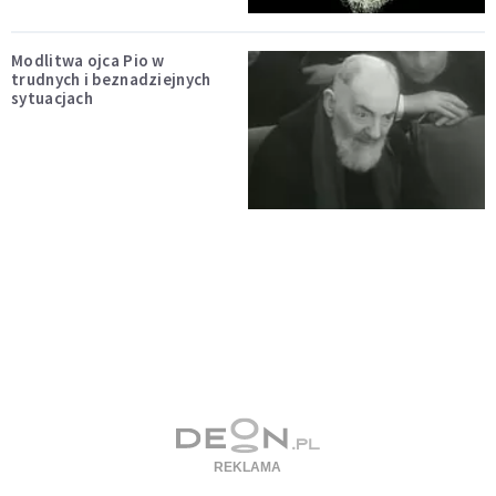
Modlitwa ojca Pio w
trudnych i beznadziejnych
sytuacjach