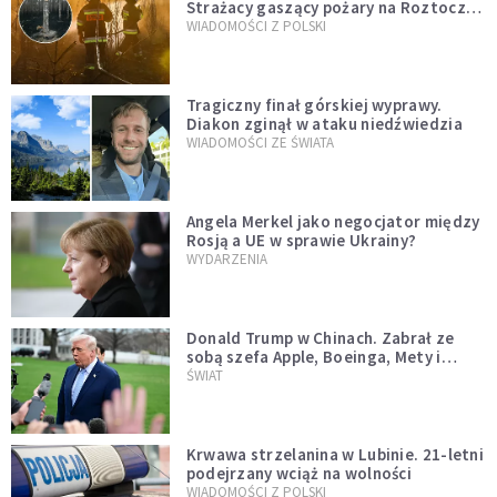
Strażacy gaszący pożary na Roztoczu
opublikowali niezwykłe zdjęcie
WIADOMOŚCI Z POLSKI
Tragiczny finał górskiej wyprawy.
Diakon zginął w ataku niedźwiedzia
WIADOMOŚCI ZE ŚWIATA
Angela Merkel jako negocjator między
Rosją a UE w sprawie Ukrainy?
WYDARZENIA
Donald Trump w Chinach. Zabrał ze
sobą szefa Apple, Boeinga, Mety i
Muska
ŚWIAT
Krwawa strzelanina w Lubinie. 21-letni
podejrzany wciąż na wolności
WIADOMOŚCI Z POLSKI