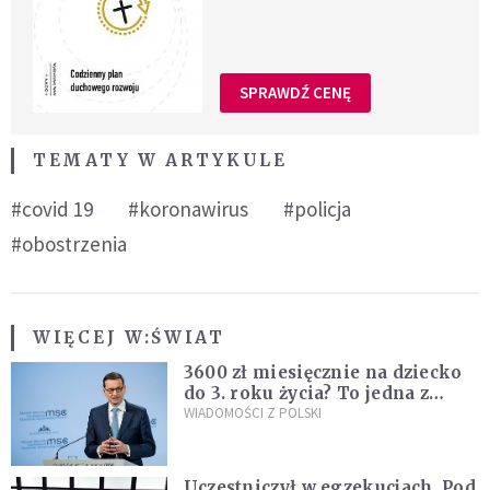
SPRAWDŹ CENĘ
TEMATY W ARTYKULE
#covid 19
#koronawirus
#policja
#obostrzenia
WIĘCEJ W:
ŚWIAT
3600 zł miesięcznie na dziecko
do 3. roku życia? To jedna z
propozycji programu "Rozwój
WIADOMOŚCI Z POLSKI
Plus"
Uczestniczył w egzekucjach. Pod