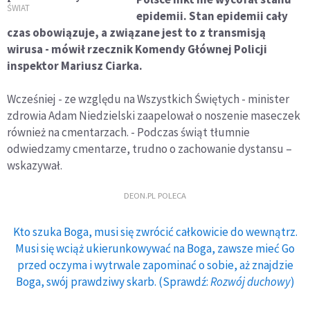
gończym
ŚWIAT
epidemii. Stan epidemii cały
przypadkowo wpadł
czas obowiązuje, a związane jest to z transmisją
w ręce policji
wirusa - mówił rzecznik Komendy Głównej Policji
inspektor Mariusz Ciarka.
Wcześniej - ze względu na Wszystkich Świętych - minister
zdrowia Adam Niedzielski zaapelował o noszenie maseczek
również na cmentarzach. - Podczas świąt tłumnie
odwiedzamy cmentarze, trudno o zachowanie dystansu –
wskazywał.
DEON.PL POLECA
Kto szuka Boga, musi się zwrócić całkowicie do wewnątrz.
Musi się wciąż ukierunkowywać na Boga, zawsze mieć Go
przed oczyma i wytrwale zapominać o sobie, aż znajdzie
Boga, swój prawdziwy skarb. (Sprawdź:
Rozwój duchowy
)