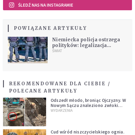
ŚLEDŹ NAS NA INSTAGRAMIE
POWIĄZANE ARTYKUŁY
Niemiecka policja ostrzega
polityków: legalizacja
marihuany "początkiem
ŚWIAT
mrocznej przyszłości"
REKOMENDOWANE DLA CIEBIE /
POLECANE ARTYKUŁY
Odszedł młodo, broniąc Ojczyzny. W
Nowym Sączu znaleziono zwłoki
mężczyzny z czasów potopu
WYDARZENIA
szwedzkiego
Cud wśród niszczycielskiego ognia.