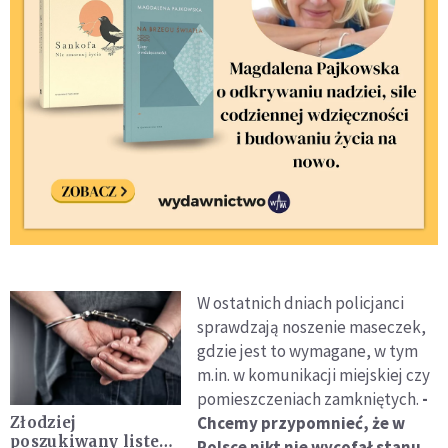
W ostatnich dniach policjanci
sprawdzają noszenie maseczek,
gdzie jest to wymagane, w tym
m.in. w komunikacji miejskiej czy
pomieszczeniach zamkniętych.
-
Chcemy przypomnieć, że w
Złodziej
poszukiwany listem
Polsce nikt nie wycofał stanu